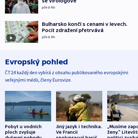
se virologové
před 4
h
Bulharsko končí s cenami v levech.
Pocit zdražení přetrvává
před 4
h
Evropský pohled
ČT24 každý den vybírá z obsahu publikovaného evropskými
veřejnými médii, členy Eurovize.
Pobyt u vodních
Jiný jazyk i technika.
„Musíme zapo
ploch zvyšuje
Ve Francii
ženy.“ Litevšt
duševní pohodu,
spolupracují hasiči z
politici zvažuj