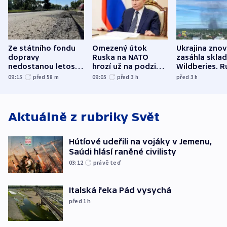
Ze státního fondu
Omezený útok
Ukrajina zno
dopravy
Ruska na NATO
zasáhla skla
nedostanou letos
hrozí už na podzim,
Wildberies. 
kraje na silnice ani
varují tajné služby
útočili v Cha
09:15
před 58
m
09:05
před 3
h
před 3
h
korunu, řekl Půta
USA
oblasti
Aktuálně z rubriky
Svět
Hútíové udeřili na vojáky v Jemenu,
Saúdi hlásí raněné civilisty
03:12
právě teď
Italská řeka Pád vysychá
před 1
h