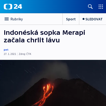
Sport
SLEDOVAT
Rubriky
Indonéská sopka Merapi
začala chrlit lávu
pet
27. 1. 2021
|
Zdroj:
ČTK