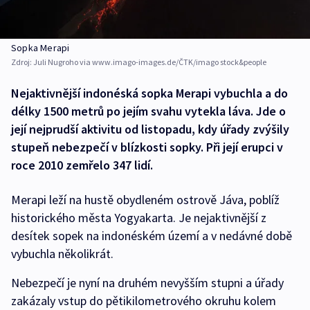
Sopka Merapi
Zdroj:
Juli Nugroho via www.imago-images.de/ČTK/imago stock&people
Nejaktivnější indonéská sopka Merapi vybuchla a do
délky 1500 metrů po jejím svahu vytekla láva. Jde o
její nejprudší aktivitu od listopadu, kdy úřady zvýšily
stupeň nebezpečí v blízkosti sopky. Při její erupci v
roce 2010 zemřelo 347 lidí.
Merapi leží na hustě obydleném ostrově Jáva, poblíž
historického města Yogyakarta. Je nejaktivnější z
desítek sopek na indonéském území a v nedávné době
vybuchla několikrát.
Nebezpečí je nyní na druhém nevyšším stupni a úřady
zakázaly vstup do pětikilometrového okruhu kolem