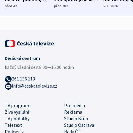
ukázala
různých zemí
dohodu o
před 4
h
před 20
h
5. 8. 2026
mezinárodní studie
demografii
Divácké centrum
každý všední den:
8:00—16:00 hodin
261 136 113
info@ceskatelevize.cz
TV program
Pro média
Živé vysílání
Reklama
TV poplatky
Studio Brno
Teletext
Studio Ostrava
Podcasty
Rada ČT