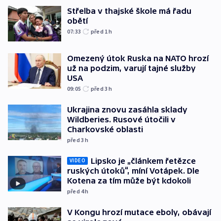
Střelba v thajské škole má řadu
obětí
07:33
před 1
h
Omezený útok Ruska na NATO hrozí
už na podzim, varují tajné služby
USA
09:05
před 3
h
Ukrajina znovu zasáhla sklady
Wildberies. Rusové útočili v
Charkovské oblasti
před 3
h
Lipsko je „článkem řetězce
VIDEO
ruských útoků“, míní Votápek. Dle
Kotena za tím může být kdokoli
před 4
h
V Kongu hrozí mutace eboly, obávají