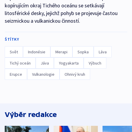
kopírujícím okraj Tichého oceánu se setkávají
litosférické desky, jejichž pohyb se projevuje častou
seizmickou a vulkanickou činností.
ŠTÍTKY
Svět
Indonésie
Merapi
Sopka
Láva
Tichý oceán
Jáva
Yogyakarta
Výbuch
Erupce
Vulkanologie
Ohnivý kruh
Výběr redakce