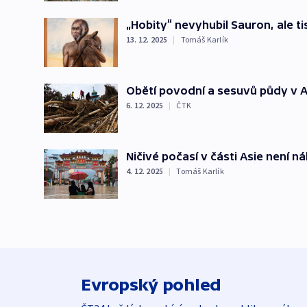
„Hobity“ nevyhubil Sauron, ale tis
13. 12. 2025
|
Tomáš Karlík
Obětí povodní a sesuvů půdy v Asi
6. 12. 2025
|
ČTK
Ničivé počasí v části Asie není n
4. 12. 2025
|
Tomáš Karlík
Evropský pohled