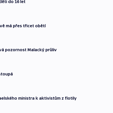
děti do 16 let
vě má přes třicet obětí
ává pozornost Malacký průliv
stoupá
lského ministra k aktivistům z flotily