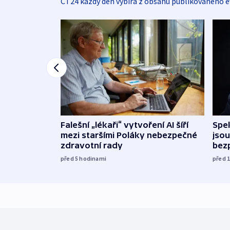
ČT24 každý den vybírá z obsahu publikovaného e
Falešní „lékaři“ vytvoření AI šíří
Spe
mezi staršími Poláky nebezpečné
jsou
zdravotní rady
bez
před 5
hodinami
před 