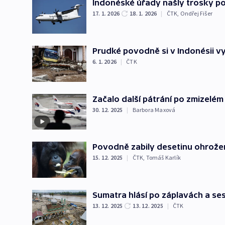
Indonéské úřady našly trosky poh
17. 1. 2026
18. 1. 2026
|
ČTK
,
Ondřej Fišer
Prudké povodně si v Indonésii v
6. 1. 2026
|
ČTK
Začalo další pátrání po zmizelém
30. 12. 2025
|
Barbora Maxová
Povodně zabily desetinu ohrože
15. 12. 2025
|
ČTK
,
Tomáš Karlík
Sumatra hlásí po záplavách a se
13. 12. 2025
13. 12. 2025
|
ČTK