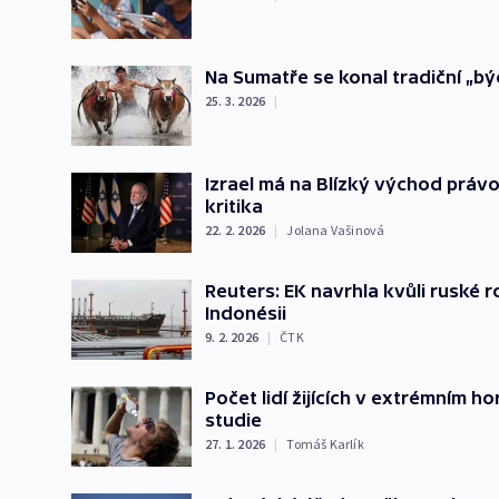
Na Sumatře se konal tradiční „bý
25. 3. 2026
|
Izrael má na Blízký východ právo
kritika
22. 2. 2026
|
Jolana Vašinová
Reuters: EK navrhla kvůli ruské r
Indonésii
9. 2. 2026
|
ČTK
Počet lidí žijících v extrémním 
studie
27. 1. 2026
|
Tomáš Karlík