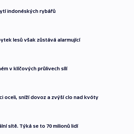
bytí indonéských rybářů
ytek lesů však zůstává alarmující
m v klíčových průlivech sílí
 oceli, sníží dovoz a zvýší clo nad kvóty
í sítě. Týká se to 70 milionů lidí