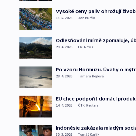
Vysoké ceny paliv ohrožují živo
13. 5. 2026
|
Jan Buršík
Odlesňování mírně zpomaluje, úb
29. 4. 2026
|
ERTNews
Po vzoru Hormuzu. Úvahy o mýtné
28. 4. 2026
|
Tamara Kejlová
EU chce podpořit domácí produkci
14. 4. 2026
|
ČTK
,
Reuters
Indonésie zakázala mladým sociáln
30. 3. 2026
|
Tomáš Karlík