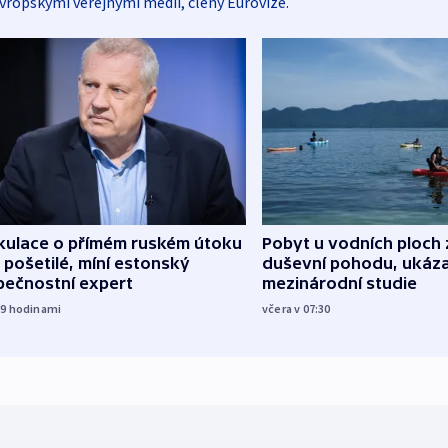
vropskými veřejnými médii, členy Eurovize.
kulace o přímém ruském útoku
Pobyt u vodních ploch 
 pošetilé, míní estonský
duševní pohodu, ukáza
pečnostní expert
mezinárodní studie
19
hodinami
včera v 07:30