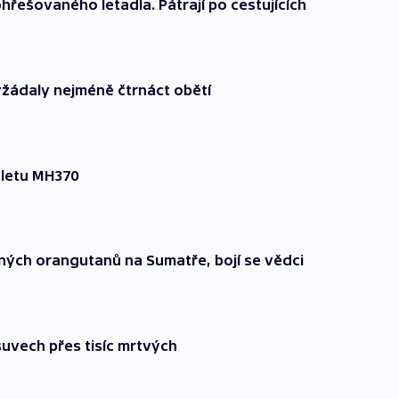
řešovaného letadla. Pátrají po cestujících
yžádaly nejméně čtrnáct obětí
 letu MH370
ných orangutanů na Sumatře, bojí se vědci
suvech přes tisíc mrtvých