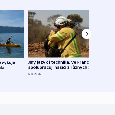
Jiný jazyk i technika. Ve Francii
zvyšuje
„Musí
spolupracují hasiči z různých zemí
la
polit
demo
6. 8. 2026
5. 8. 20