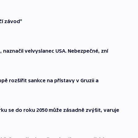
čí závod"
, naznačil velvyslanec USA. Nebezpečné, zní
opě rozšířit sankce na přístavy v Gruzii a
horku se do roku 2050 může zásadně zvýšit, varuje