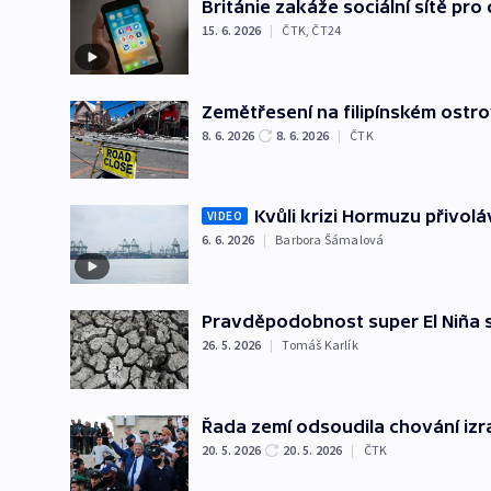
Británie zakáže sociální sítě pro 
15. 6. 2026
|
ČTK
,
ČT24
Zemětřesení na filipínském ostro
8. 6. 2026
8. 6. 2026
|
ČTK
Kvůli krizi Hormuzu přivol
VIDEO
6. 6. 2026
|
Barbora Šámalová
Pravděpodobnost super El Niña 
26. 5. 2026
|
Tomáš Karlík
Řada zemí odsoudila chování izrae
20. 5. 2026
20. 5. 2026
|
ČTK