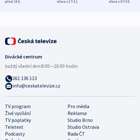
Poláky nebezpečné
míní estonský
ukázala
před 15
h
včera v 17:11
včera v 07:30
zdravotní rady
bezpečnostní
mezinárodní 
expert
Divácké centrum
každý všední den:
8:00—16:00 hodin
261 136 113
info@ceskatelevize.cz
TV program
Pro média
Živé vysílání
Reklama
TV poplatky
Studio Brno
Teletext
Studio Ostrava
Podcasty
Rada ČT