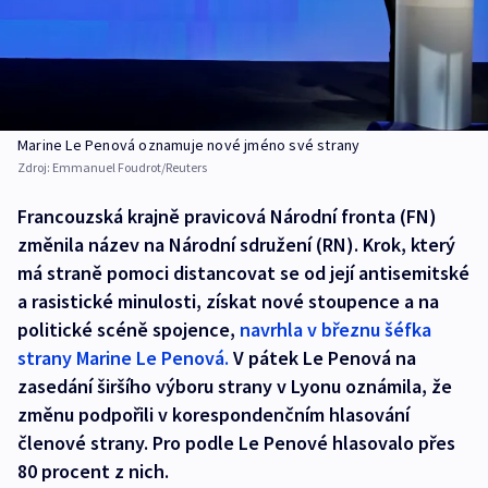
Marine Le Penová oznamuje nové jméno své strany
Zdroj:
Emmanuel Foudrot/Reuters
Francouzská krajně pravicová Národní fronta (FN)
změnila název na Národní sdružení (RN). Krok, který
má straně pomoci distancovat se od její antisemitské
a rasistické minulosti, získat nové stoupence a na
politické scéně spojence,
navrhla v březnu šéfka
strany Marine Le Penová.
V pátek Le Penová na
zasedání širšího výboru strany v Lyonu oznámila, že
změnu podpořili v korespondenčním hlasování
členové strany. Pro podle Le Penové hlasovalo přes
80 procent z nich.