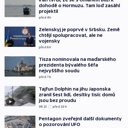
dohodě o Hormuzu. Tam loď zasáhl
projektil
před 4
h
Zelenskyj je poprvé v Srbsku. Země
chtějí spolupracovat, ale ne
vojensky
před 6
h
Tisza nominovala na maďarského
prezidenta bývalého šéfa
nejvyššího soudu
před 7
h
Tajfun Dolphin na jihu Japonska
zranil šest lidí, desítky tisíc domů
jsou bez proudu
09:15
před 10
h
Pentagon zveřejnil další dokumenty
o pozorování UFO