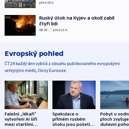
před 10
h
Ruský útok na Kyjev a okolí zabil
čtyři lidi
08:20
před 11
h
Evropský pohled
ČT24 každý den vybírá z obsahu publikovaného evropskými
veřejnými médii, členy Eurovize.
Falešní „lékaři“
Spekulace o
Pobyt u vodn
vytvoření AI šíří
přímém ruském
ploch zvyšuje
mezi staršími
útoku jsou pošetilé,
duševní poho