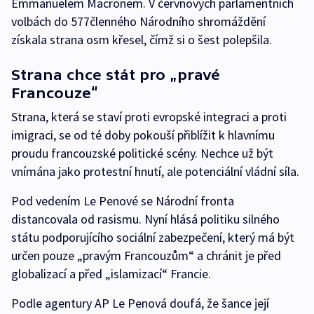
Emmanuelem Macronem. V červnových parlamentních
volbách do 577členného Národního shromáždění
získala strana osm křesel, čímž si o šest polepšila.
Strana chce stát pro „pravé
Francouze“
Strana, která se staví proti evropské integraci a proti
imigraci, se od té doby pokouší přiblížit k hlavnímu
proudu francouzské politické scény. Nechce už být
vnímána jako protestní hnutí, ale potenciální vládní síla.
Pod vedením Le Penové se Národní fronta
distancovala od rasismu. Nyní hlásá politiku silného
státu podporujícího sociální zabezpečení, který má být
určen pouze „pravým Francouzům“ a chránit je před
globalizací a před „islamizací“ Francie.
Podle agentury AP Le Penová doufá, že šance její