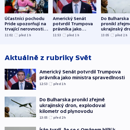
Účastníci pochodu
Americký Senát
Do Bulharska
Pride upozorňují na
potvrdil Trumpova
pronikl zřejm
trvající nerovnosti i
právníka jako
ukrajinský dr
společenskou
ministra
explodoval k
12:02
před 1
h
12:53
před 1
h
13:05
před 2
h
atmosféru
spravedlnosti
od plynovod
Aktuálně z rubriky
Svět
Americký Senát potvrdil Trumpova
právníka jako ministra spravedlnosti
12:53
před 1
h
Do Bulharska pronikl zřejmě
ukrajinský dron, explodoval
kilometr od plynovodu
13:05
před 2
h
Írán tvrdí, že se s Ománem blíží k