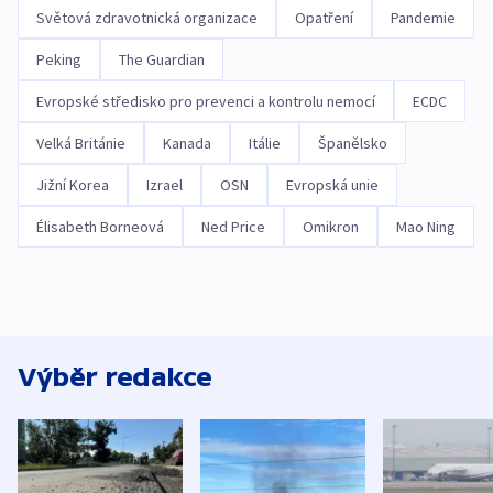
Světová zdravotnická organizace
Opatření
Pandemie
Peking
The Guardian
Evropské středisko pro prevenci a kontrolu nemocí
ECDC
Velká Británie
Kanada
Itálie
Španělsko
Jižní Korea
Izrael
OSN
Evropská unie
Élisabeth Borneová
Ned Price
Omikron
Mao Ning
Výběr redakce