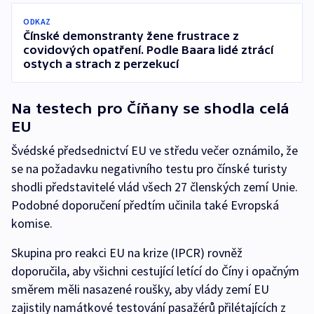
ODKAZ
Čínské demonstranty žene frustrace z
covidových opatření. Podle Baara lidé ztrácí
ostych a strach z perzekucí
Na testech pro Číňany se shodla celá
EU
Švédské předsednictví EU ve středu večer oznámilo, že
se na požadavku negativního testu pro čínské turisty
shodli představitelé vlád všech 27 členských zemí Unie.
Podobné doporučení předtím učinila také Evropská
komise.
Skupina pro reakci EU na krize (IPCR) rovněž
doporučila, aby všichni cestující letící do Číny i opačným
směrem měli nasazené roušky, aby vlády zemí EU
zajistily namátkové testování pasažérů přilétajících z