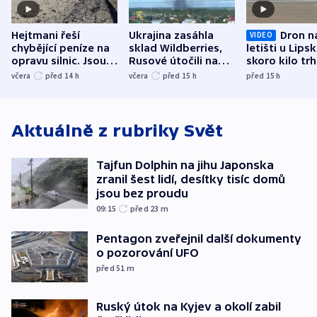
Hejtmani řeší
Ukrajina zasáhla
Dron n
VIDEO
chybějící peníze na
sklad Wildberries,
letišti u Lips
opravu silnic. Jsou
Rusové útočili na
skoro kilo trh
nenárokové, namítá
trh, hasiče či
indicie ukazuj
včera
před 14
h
včera
před 15
h
před 15
h
ministerstvo
stadion
Rusko
Aktuálně z rubriky
Svět
Tajfun Dolphin na jihu Japonska
zranil šest lidí, desítky tisíc domů
jsou bez proudu
09:15
před 23
m
Pentagon zveřejnil další dokumenty
o pozorování UFO
před 51
m
Ruský útok na Kyjev a okolí zabil