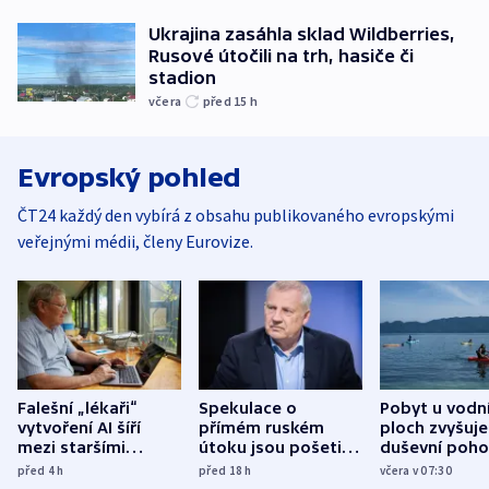
Ukrajina zasáhla sklad Wildberries,
Rusové útočili na trh, hasiče či
stadion
včera
před 15
h
Evropský pohled
ČT24 každý den vybírá z obsahu publikovaného evropskými
veřejnými médii, členy Eurovize.
Falešní „lékaři“
Spekulace o
Pobyt u vodn
vytvoření AI šíří
přímém ruském
ploch zvyšuje
mezi staršími
útoku jsou pošetilé,
duševní poho
Poláky nebezpečné
míní estonský
ukázala
před 4
h
před 18
h
včera v 07:30
zdravotní rady
bezpečnostní
mezinárodní 