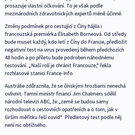
prosazuje vlastní očkování. To je však podle
mezinárodních zdravotnických expertů méně účinné.
Změny podmínek pro cestující z Číny hájila i
francouzská premiérka Élisabeth Borneová. Od středy
bude muset každý, kdo letí z Číny do Francie, předložit
negativní test na virus provedený během předchozích
48 hodin a po příletu bude podroben náhodnému
testování. „Naší rolí je chránit Francouze,“ řekla
rozhlasové stanici France-Info.
Austrálie zdůraznila, že se čínskými hrozbami nenechá
ovlivnit. Tamní ministr financí Jim Chalmers sdělil
národní televizi ABC, že „země se budou samy
rozhodovat o cestovních opatřeních a o tom, jak v
širším měřítku řeší covid“. Předletový test podle něj
není nic obtížného.