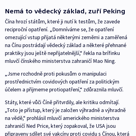
Nemá to vědecký základ, zuří Peking
Čína hrozí státům, které ji nutí k testům, že zavede
reciproční opatření. „Domníváme se, že opatření
omezující vstup přijatá některými zeměmi a zaměřená
na Čínu postrádají vědecký základ a některé přehnané
praktiky jsou ještě nepřijatelnější,“ řekla na brífinku
mluvčí čínského ministerstva zahraničí Mao Ning.
„Jsme rozhodně proti pokusům o manipulaci
prostřednictvím covidových opatření za politickým
účelem a přijmeme protiopatření,“ zdůraznila mluvčí.
Státy, které vůči Číně přitvrdily, ale kritiku odmítají.
„Toto je přístup, který je založen výhradně a výhradně
na vědě,“ prohlásil mluvčí amerického ministerstva
zahraničí Ned Price, který zopakoval, že USA jsou
připraveny sdílet své vakcíny proti covidu s Čínou, která