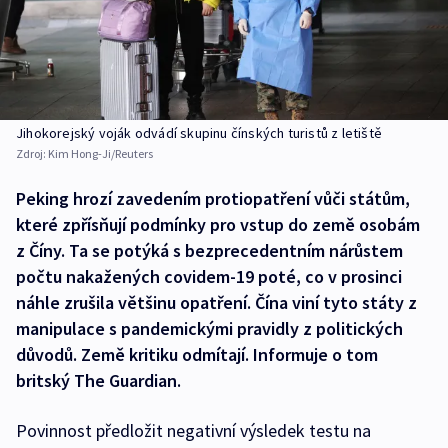
Jihokorejský voják odvádí skupinu čínských turistů z letiště
Zdroj:
Kim Hong-Ji/Reuters
Peking hrozí zavedením protiopatření vůči státům,
které zpřísňují podmínky pro vstup do země osobám
z Číny. Ta se potýká s bezprecedentním nárůstem
počtu nakažených covidem-19 poté, co v prosinci
náhle zrušila většinu opatření. Čína viní tyto státy z
manipulace s pandemickými pravidly z politických
důvodů. Země kritiku odmítají. Informuje o tom
britský The Guardian.
Povinnost předložit negativní výsledek testu na