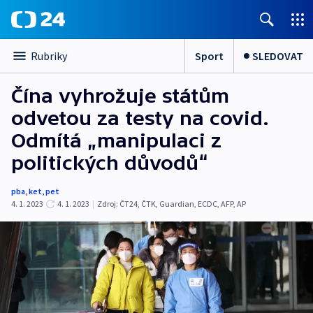
Sport
SLEDOVAT
Rubriky
Čína vyhrožuje státům
odvetou za testy na covid.
Odmítá „manipulaci z
politických důvodů“
pba
,
ket
,
pet
4. 1. 2023
4. 1. 2023
|
Zdroj:
ČT24
,
ČTK
,
Guardian
,
ECDC
,
AFP
,
AP