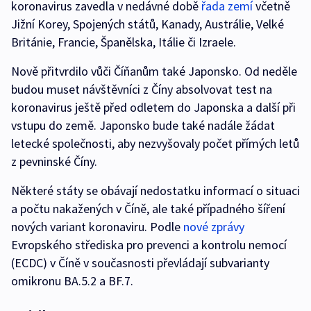
koronavirus zavedla v nedávné době
řada zemí
včetně
Jižní Korey, Spojených států, Kanady, Austrálie, Velké
Británie, Francie, Španělska, Itálie či Izraele.
Nově přitvrdilo vůči Číňanům také Japonsko. Od neděle
budou muset návštěvníci z Číny absolvovat test na
koronavirus ještě před odletem do Japonska a další při
vstupu do země. Japonsko bude také nadále žádat
letecké společnosti, aby nezvyšovaly počet přímých letů
z pevninské Číny.
Některé státy se obávají nedostatku informací o situaci
a počtu nakažených v Číně, ale také případného šíření
nových variant koronaviru. Podle
nové zprávy
Evropského střediska pro prevenci a kontrolu nemocí
(ECDC) v Číně v současnosti převládají subvarianty
omikronu BA.5.2 a BF.7.