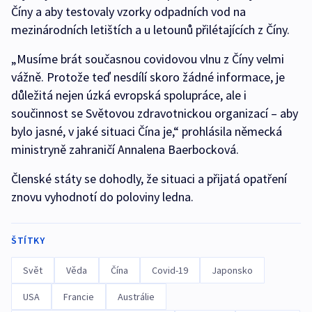
Číny a aby testovaly vzorky odpadních vod na
mezinárodních letištích a u letounů přilétajících z Číny.
„Musíme brát současnou covidovou vlnu z Číny velmi
vážně. Protože teď nesdílí skoro žádné informace, je
důležitá nejen úzká evropská spolupráce, ale i
součinnost se Světovou zdravotnickou organizací – aby
bylo jasné, v jaké situaci Čína je,“ prohlásila německá
ministryně zahraničí Annalena Baerbocková.
Členské státy se dohodly, že situaci a přijatá opatření
znovu vyhodnotí do poloviny ledna.
ŠTÍTKY
Svět
Věda
Čína
Covid-19
Japonsko
USA
Francie
Austrálie