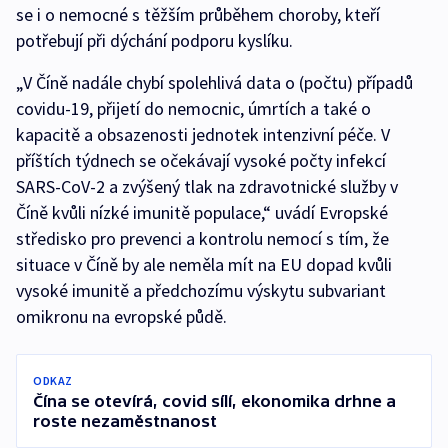
se i o nemocné s těžším průběhem choroby, kteří
potřebují při dýchání podporu kyslíku.
„V Číně nadále chybí spolehlivá data o (počtu) případů
covidu-19, přijetí do nemocnic, úmrtích a také o
kapacitě a obsazenosti jednotek intenzivní péče. V
příštích týdnech se očekávají vysoké počty infekcí
SARS-CoV-2 a zvýšený tlak na zdravotnické služby v
Číně kvůli nízké imunitě populace,“ uvádí Evropské
středisko pro prevenci a kontrolu nemocí s tím, že
situace v Číně by ale neměla mít na EU dopad kvůli
vysoké imunitě a předchozímu výskytu subvariant
omikronu na evropské půdě.
ODKAZ
Čína se otevírá, covid sílí, ekonomika drhne a
roste nezaměstnanost