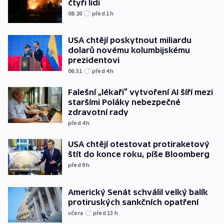
čtyři lidi
08:20
před 1
h
USA chtějí poskytnout miliardu
dolarů novému kolumbijskému
prezidentovi
06:51
před 4
h
Falešní „lékaři“ vytvoření AI šíří mezi
staršími Poláky nebezpečné
zdravotní rady
před 4
h
USA chtějí otestovat protiraketový
štít do konce roku, píše Bloomberg
před 9
h
Americký Senát schválil velký balík
protiruských sankčních opatření
včera
před 13
h