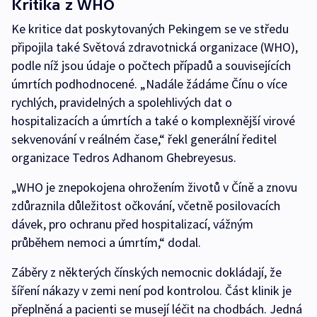
Kritika z WHO
Ke kritice dat poskytovaných Pekingem se ve středu
připojila také Světová zdravotnická organizace (WHO),
podle níž jsou údaje o počtech případů a souvisejících
úmrtích podhodnocené. „Nadále žádáme Čínu o více
rychlých, pravidelných a spolehlivých dat o
hospitalizacích a úmrtích a také o komplexnější virové
sekvenování v reálném čase,“ řekl generální ředitel
organizace Tedros Adhanom Ghebreyesus.
„WHO je znepokojena ohrožením životů v Číně a znovu
zdůraznila důležitost očkování, včetně posilovacích
dávek, pro ochranu před hospitalizací, vážným
průběhem nemoci a úmrtím,“ dodal.
Záběry z některých čínských nemocnic dokládají, že
šíření nákazy v zemi není pod kontrolou. Část klinik je
přeplněná a pacienti se musejí léčit na chodbách. Jedná