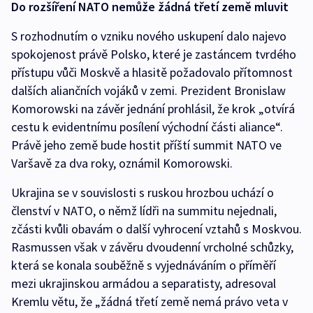
Do rozšíření NATO nemůže žádná třetí země mluvit
S rozhodnutím o vzniku nového uskupení dalo najevo
spokojenost právě Polsko, které je zastáncem tvrdého
přístupu vůči Moskvě a hlasitě požadovalo přítomnost
dalších aliančních vojáků v zemi. Prezident Bronislaw
Komorowski na závěr jednání prohlásil, že krok „otvírá
cestu k evidentnímu posílení východní části aliance“.
Právě jeho země bude hostit příští summit NATO ve
Varšavě za dva roky, oznámil Komorowski.
Ukrajina se v souvislosti s ruskou hrozbou uchází o
členství v NATO, o němž lídři na summitu nejednali,
zčásti kvůli obavám o další vyhrocení vztahů s Moskvou.
Rasmussen však v závěru dvoudenní vrcholné schůzky,
která se konala souběžně s vyjednáváním o příměří
mezi ukrajinskou armádou a separatisty, adresoval
Kremlu větu, že „žádná třetí země nemá právo veta v