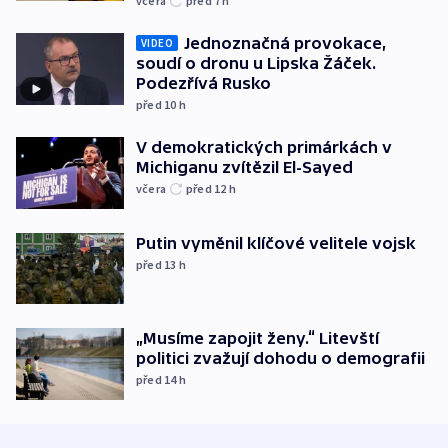
včera
před 7
h
Jednoznačná provokace,
VIDEO
soudí o dronu u Lipska Žáček.
Podezřívá Rusko
před 10
h
V demokratických primárkách v
Michiganu zvítězil El-Sayed
včera
před 12
h
Putin vyměnil klíčové velitele vojsk
před 13
h
„Musíme zapojit ženy.“ Litevští
politici zvažují dohodu o demografii
před 14
h