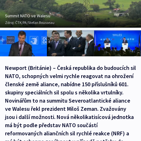
Summit NATO ve Walesu
Zdroj:
ČTK/PA/Stefan Rousseau
Newport (Británie) – Česká republika do budoucích sil
NATO, schopných velmi rychle reagovat na ohrožení
členské země aliance, nabídne 150 příslušníků 601.
skupiny speciálních sil spolu s několika vrtulníky.
Novinářům to na summitu Severoatlantické aliance
ve Walesu řekl prezident Miloš Zeman. Zvažovány
jsou i další možnosti. Nová několikatisícová jednotka
má být podle představ NATO součástí
reformovaných aliančních sil rychlé reakce (NRF) a