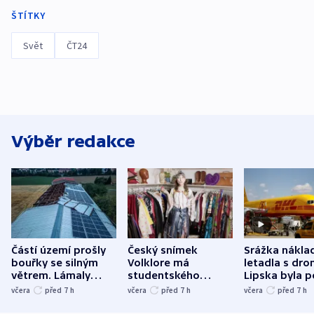
ŠTÍTKY
Svět
ČT24
Výběr redakce
Částí území prošly
Český snímek
Srážka nákla
bouřky se silným
Volklore má
letadla s dr
větrem. Lámaly
studentského
Lipska byla p
stromy a poničily
Oscara, zabojuje o
německého mi
včera
před 7
h
včera
před 7
h
včera
před 7
h
střechu
cenu za krátký film
hybridní útok