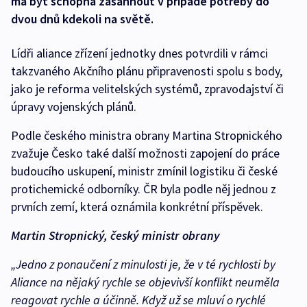
má být schopna zasáhnout v případě potřeby do
dvou dnů kdekoli na světě.
Lídři aliance zřízení jednotky dnes potvrdili v rámci
takzvaného Akčního plánu připravenosti spolu s body,
jako je reforma velitelských systémů, zpravodajství či
úpravy vojenských plánů.
Podle českého ministra obrany Martina Stropnického
zvažuje Česko také další možnosti zapojení do práce
budoucího uskupení, ministr zmínil logistiku či české
protichemické odborníky. ČR byla podle něj jednou z
prvních zemí, která oznámila konkrétní příspěvek.
Martin Stropnický, český ministr obrany
„Jedno z ponaučení z minulosti je, že v té rychlosti by
Aliance na nějaký rychle se objevivší konflikt neuměla
reagovat rychle a účinně. Když už se mluví o rychlé