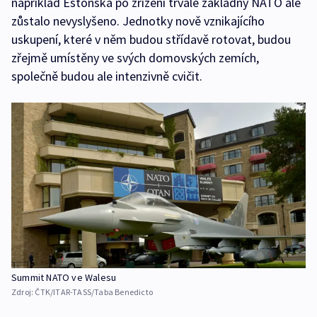
například Estonska po zřízení trvalé základny NATO ale
zůstalo nevyslyšeno. Jednotky nově vznikajícího
uskupení, které v něm budou střídavě rotovat, budou
zřejmě umístěny ve svých domovských zemích,
společně budou ale intenzivně cvičit.
Summit NATO ve Walesu
Zdroj:
ČTK/ITAR-TASS/Taba Benedicto