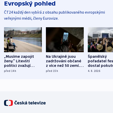
Evropský pohled
ČT24 každý den vybírá z obsahu publikovaného evropskými
veřejnými médii, členy Eurovize.
„Musíme zapojit
Na Ukrajině jsou
Španělský
ženy.“ Litevští
zadržováni občané
pořadatel fes
politici zvažují
z více než 50 zemí.
dostal pokut
dohodu o
Bojovali na straně
nekalé prakti
před 14
h
před 15
h
4. 8. 2026
demografii
Ruska