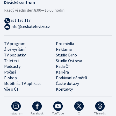
Divácké centrum
každý všední den:
8:00—16:00 hodin
261 136 113
info@ceskatelevize.cz
TV program
Pro média
Živé vysílání
Reklama
TV poplatky
Studio Brno
Teletext
Studio Ostrava
Podcasty
Rada ČT
Počasí
Kariéra
E-shop
Podávání námětů
Mobilní a TV aplikace
Časté dotazy
Vše o ČT
Kontakty
Instagram
Facebook
YouTube
X
Threads