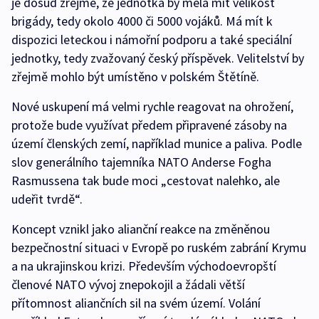
je dosud zřejmé, že jednotka by měla mít velikost
brigády, tedy okolo 4000 či 5000 vojáků. Má mít k
dispozici leteckou i námořní podporu a také speciální
jednotky, tedy zvažovaný český příspěvek. Velitelství by
zřejmě mohlo být umístěno v polském Štětíně.
Nové uskupení má velmi rychle reagovat na ohrožení,
protože bude využívat předem připravené zásoby na
území členských zemí, například munice a paliva. Podle
slov generálního tajemníka NATO Anderse Fogha
Rasmussena tak bude moci „cestovat nalehko, ale
udeřit tvrdě“.
Koncept vznikl jako alianční reakce na změněnou
bezpečnostní situaci v Evropě po ruském zabrání Krymu
a na ukrajinskou krizi. Především východoevropští
členové NATO vývoj znepokojil a žádali větší
přítomnost aliančních sil na svém území. Volání