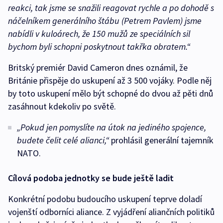
reakci, tak jsme se snažili reagovat rychle a po dohodě s
náčelníkem generálního štábu (Petrem Pavlem) jsme
nabídli v kuloárech, že 150 mužů ze speciálních sil
bychom byli schopni poskytnout takřka obratem.“
Britský premiér David Cameron dnes oznámil, že
Británie přispěje do uskupení až 3 500 vojáky. Podle něj
by toto uskupení mělo být schopné do dvou až pěti dnů
zasáhnout kdekoliv po světě.
„Pokud jen pomyslíte na útok na jediného spojence,
budete čelit celé alianci,“
prohlásil generální tajemník
NATO.
Cílová podoba jednotky se bude ještě ladit
Konkrétní podobu budoucího uskupení teprve doladí
vojenští odborníci aliance. Z vyjádření aliančních politiků