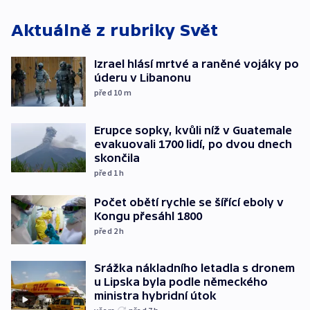
Aktuálně z rubriky
Svět
Izrael hlásí mrtvé a raněné vojáky po
úderu v Libanonu
před 10
m
Erupce sopky, kvůli níž v Guatemale
evakuovali 1700 lidí, po dvou dnech
skončila
před 1
h
Počet obětí rychle se šířící eboly v
Kongu přesáhl 1800
před 2
h
Srážka nákladního letadla s dronem
u Lipska byla podle německého
ministra hybridní útok