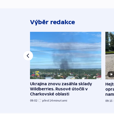
Výběr redakce
Ukrajina znovu zasáhla sklady
Hejt
Wildberries. Rusové útočili v
opra
Charkovské oblasti
namí
09:02
před 14
minutami
09:15