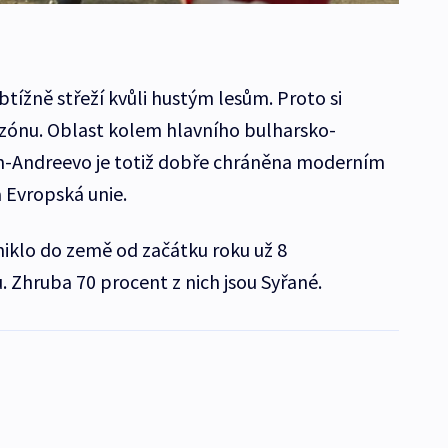
tížně střeží kvůli hustým lesům. Proto si
o zónu. Oblast kolem hlavního bulharsko-
n-Andreevo je totiž dobře chráněna moderním
 Evropská unie.
iklo do země od začátku roku už 8
ů. Zhruba 70 procent z nich jsou Syřané.