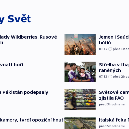
ky
Svět
lady Wildberries. Rusové
Jemen i Saúds
ti
hútíů
03:12
před 1
ho
ovnaft hoří
Střelba v th
raněných
07:33
před 2
ho
a Pákistán podepsaly
Světové ceny
zjistila FAO
před 3
hodinami
kamery, tvrdí opoziční hnutí
Italská řeka
před 5
hodinami