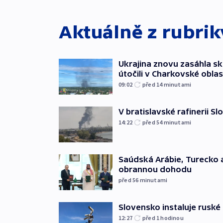
Aktuálně z rubri
Ukrajina znovu zasáhla sk
útočili v Charkovské oblas
09:02
před 14
minutami
V bratislavské rafinerii Sl
14:22
před 54
minutami
Saúdská Arábie, Turecko 
obrannou dohodu
před 56
minutami
Slovensko instaluje ruské 
12:27
před 1
hodinou