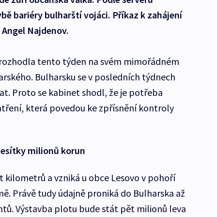
bě bariéry bulharští vojáci. Příkaz k zahájení
y Angel Najdenov.
u rozhodla tento týden na svém mimořádném
arského. Bulharsku se v posledních týdnech
dat. Proto se kabinet shodl, že je potřeba
ření, která povedou ke zpřísnění kontroly
esítky milionů korun
t kilometrů a vzniká u obce Lesovo v pohoří
ě. Právě tudy údajně proniká do Bulharska až
ntů. Výstavba plotu bude stát pět milionů leva