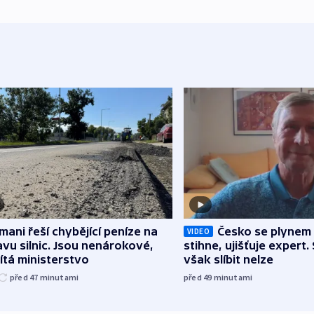
mani řeší chybějící peníze na
Česko se plynem 
VIDEO
vu silnic. Jsou nenárokové,
stihne, ujišťuje expert.
tá ministerstvo
však slíbit nelze
před 47
minutami
před 49
minutami