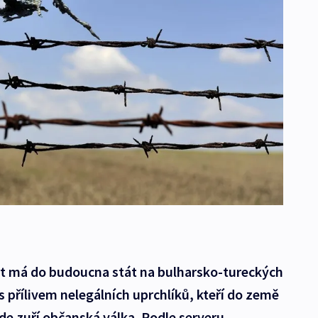
lot má do budoucna stát na bulharsko-tureckých
í s přílivem nelegálních uprchlíků, kteří do země
kde zuří občanská válka. Podle serveru