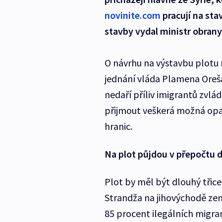
novinite.com
pracují na stav
stavby vydal ministr obran
O návrhu na výstavbu plot
jednání vláda Plamena Oreš
nedaří příliv imigrantů zvlá
přijmout veškerá možná opat
hranic.
Na plot půjdou v přepočtu d
Plot by měl být dlouhý třice
Strandža na jihovýchodě zem
85 procent ilegálních migra