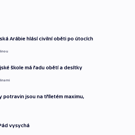
ká Arábie hlásí civilní oběti po útocích
dinou
ajské škole má řadu obětí a desítky
dinami
 potravin jsou na tříletém maximu,
 Pád vysychá