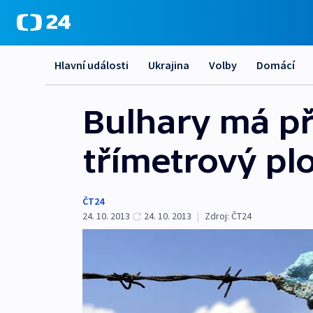
Hlavní události
Ukrajina
Volby
Domácí
Bulhary má př
třímetrový plo
ČT24
24. 10. 2013
24. 10. 2013
|
Zdroj:
ČT24