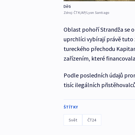
Děti
Zdroj:
ČTK/AP/Lyon Santiago
Oblast pohoří Strandža se ob
uprchlíci vybírají právě tut
tureckého přechodu Kapita
zařízením, které financovala
Podle posledních údajů pron
tisíc ilegálních přistěhovalc
ŠTÍTKY
Svět
ČT24