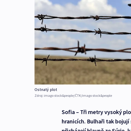
Ostnatý plot
Zdroj:
imago stock&people/ČTK/imago stock&people
Sofia – Tři metry vysoký p
hranicích. Bulhaři tak bojuj
přicházejí hlavně ze Sýrie, 