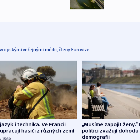
vropskými veřejnými médii, členy Eurovize.
 jazyk i technika. Ve Francii
„Musíme zapojit ženy.“ 
upracují hasiči z různých zemí
politici zvažují dohodu
demografii
v 15:30