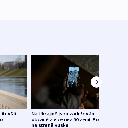
Litevští
Na Ukrajině jsou zadržováni
Španě
 o
občané z více než 50 zemí. Bojovali
dosta
na straně Ruska
4. 8. 20