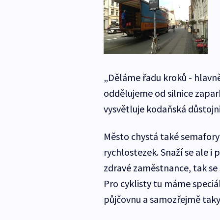
„Děláme řadu kroků - hlavn
oddělujeme od silnice zapar
vysvětluje kodaňská důstojn
Město chystá také semafory u
rychlostezek. Snaží se ale i
zdravé zaměstnance, tak se s
Pro cyklisty tu máme speciá
půjčovnu a samozřejmě taky