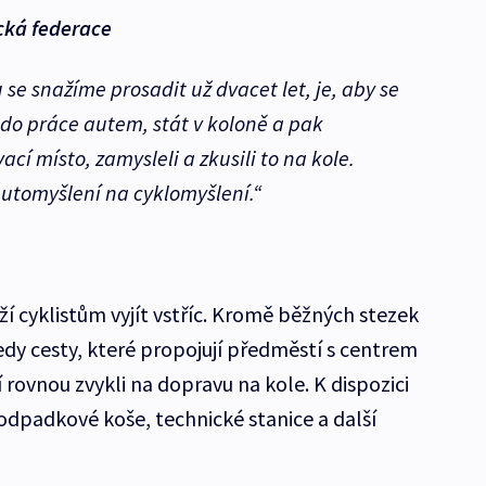
ická federace
se snažíme prosadit už dvacet let, je, aby se
ět do práce autem, stát v koloně a pak
í místo, zamysleli a zkusili to na kole.
automyšlení na cyklomyšlení.“
í cyklistům vyjít vstříc. Kromě běžných stezek
 tedy cesty, které propojují předměstí s centrem
í rovnou zvykli na dopravu na kole. K dispozici
odpadkové koše, technické stanice a další