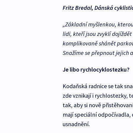
Fritz Bredal, Dánská cyklist
„Základní myšlenkou, kterou 
lidi, kteří jsou zvyklí dojížd
komplikovaně shánět parkovac
Snažíme se přepnout jejich 
Je libo rychlocyklostezku?
Kodaňská radnice se tak snaž
zde vznikají i rychlostezky,
tak, aby si nově přistěhovan
mají speciální odpočívadla, 
usnadnění.