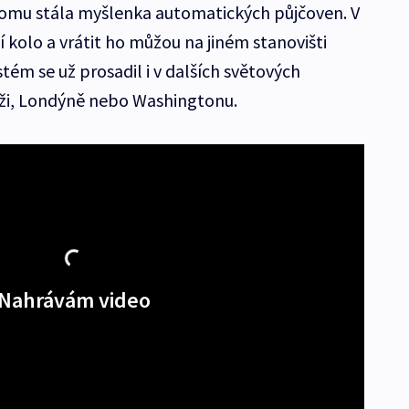
oomu stála myšlenka automatických půjčoven. V
jčí kolo a vrátit ho můžou na jiném stanovišti
stém se už prosadil i v dalších světových
íži, Londýně nebo Washingtonu.
Nahrávám video