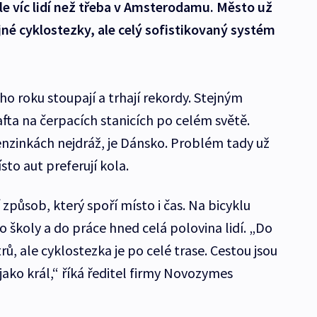
le víc lidí než třeba v Amsterodamu. Město už
jné cyklostezky, ale celý sofistikovaný systém
o roku stoupají a trhají rekordy. Stejným
fta na čerpacích stanicích po celém světě.
enzinkách nejdráž, je Dánsko. Problém tady už
sto aut preferují kola.
í způsob, který spoří místo i čas. Na bicyklu
o školy a do práce hned celá polovina lidí. „Do
ů, ale cyklostezka je po celé trase. Cestou jsou
u jako král,“ říká ředitel firmy Novozymes