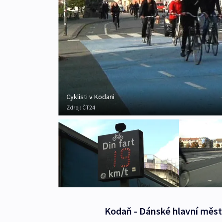
Cyklisti v Kodani
Zdroj:
ČT24
Kodaň - Dánské hlavní město