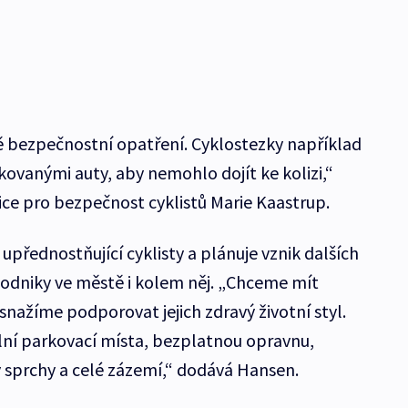
ě bezpečnostní opatření. Cyklostezky například
kovanými auty, aby nemohlo dojít ke kolizi,“
ice pro bezpečnost cyklistů Marie Kaastrup.
přednostňující cyklisty a plánuje vznik dalších
 podniky ve městě i kolem něj. „Chceme mít
nažíme podporovat jejich zdravý životní styl.
lní parkovací místa, bezplatnou opravnu,
 sprchy a celé zázemí,“ dodává Hansen.