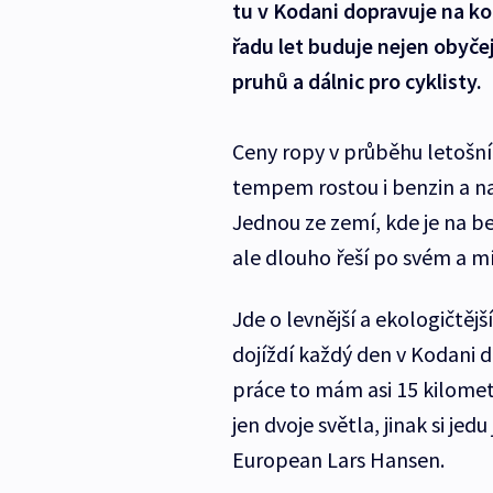
tu v Kodani dopravuje na ko
řadu let buduje nejen obyče
pruhů a dálnic pro cyklisty.
Ceny ropy v průběhu letošníh
tempem rostou i benzin a na
Jednou ze zemí, kde je na b
ale dlouho řeší po svém a mí
Jde o levnější a ekologičtějš
dojíždí každý den v Kodani d
práce to mám asi 15 kilometr
jen dvoje světla, jinak si jed
European Lars Hansen.