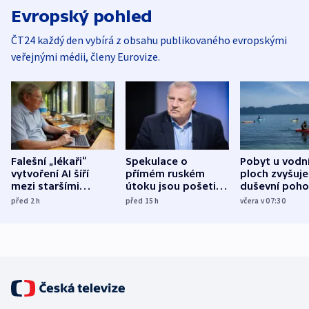
Evropský pohled
ČT24 každý den vybírá z obsahu publikovaného evropskými
veřejnými médii, členy Eurovize.
Falešní „lékaři“
Spekulace o
Pobyt u vodn
vytvoření AI šíří
přímém ruském
ploch zvyšuje
mezi staršími
útoku jsou pošetilé,
duševní poho
Poláky nebezpečné
míní estonský
ukázala
před 2
h
před 15
h
včera v 07:30
zdravotní rady
bezpečnostní
mezinárodní 
expert