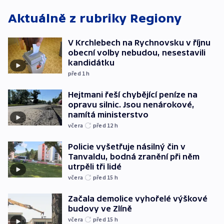
Aktuálně z rubriky
Regiony
V Krchlebech na Rychnovsku v říjnu
obecní volby nebudou, nesestavili
kandidátku
před 1
h
Hejtmani řeší chybějící peníze na
opravu silnic. Jsou nenárokové,
namítá ministerstvo
včera
před 12
h
Policie vyšetřuje násilný čin v
Tanvaldu, bodná zranění při něm
utrpěli tři lidé
včera
před 15
h
Začala demolice vyhořelé výškové
budovy ve Zlíně
včera
před 15
h