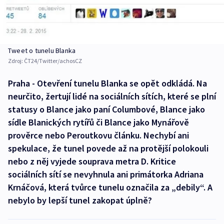
Tweet o tunelu Blanka
Zdroj:
ČT24/Twitter/achosCZ
Praha - Otevření tunelu Blanka se opět odkládá. Na
neurčito, žertují lidé na sociálních sítích, které se plní
statusy o Blance jako paní Columbové, Blance jako
sídle Blanických rytířů či Blance jako Mynářově
prověrce nebo Peroutkovu článku. Nechybí ani
spekulace, že tunel povede až na protější polokouli
nebo z něj vyjede souprava metra D. Kritice
sociálních sítí se nevyhnula ani primátorka Adriana
Krnáčová, která tvůrce tunelu označila za „debily“. A
nebylo by lepší tunel zakopat úplně?