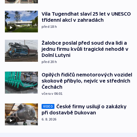
Vila Tugendhat slaví 25 let v UNESCO
třídenní akcí v zahradách
před 18
h
Žalobce poslal před soud dva lidi a
jednu firmu kvůli tragické nehodě v
Dolní Lutyni
před 20
h
Opilých řidičů nemotorových vozidel
skokově přibylo, nejvíc ve středních
Čechách
včera v 06:01
České firmy usilují o zakázky
VIDEO
při dostavbě Dukovan
6. 8. 2026