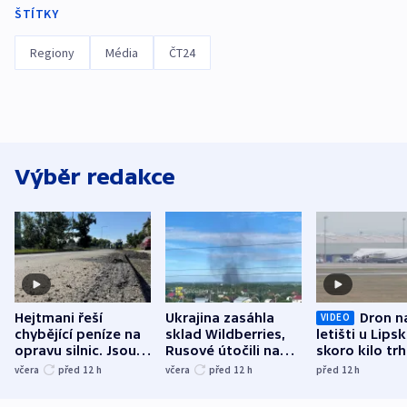
ŠTÍTKY
Regiony
Média
ČT24
Výběr redakce
Hejtmani řeší
Ukrajina zasáhla
Dron n
VIDEO
chybějící peníze na
sklad Wildberries,
letišti u Lips
opravu silnic. Jsou
Rusové útočili na
skoro kilo trh
nenárokové, namítá
trh, hasiče či
indicie ukazuj
včera
před 12
h
včera
před 12
h
před 12
h
ministerstvo
stadion
Rusko