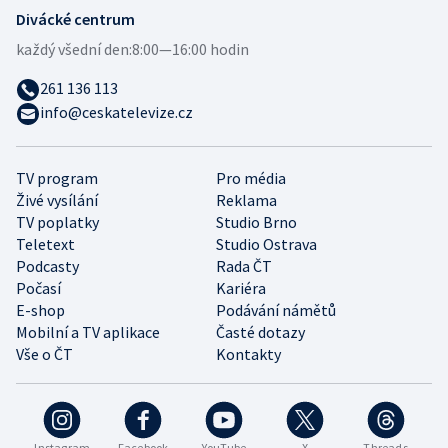
Divácké centrum
každý všední den:
8:00—16:00 hodin
261 136 113
info@ceskatelevize.cz
TV program
Pro média
Živé vysílání
Reklama
TV poplatky
Studio Brno
Teletext
Studio Ostrava
Podcasty
Rada ČT
Počasí
Kariéra
E-shop
Podávání námětů
Mobilní a TV aplikace
Časté dotazy
Vše o ČT
Kontakty
Instagram
Facebook
YouTube
X
Threads