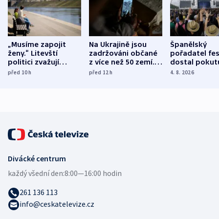
„Musíme zapojit
Na Ukrajině jsou
Španělský
ženy.“ Litevští
zadržováni občané
pořadatel fes
politici zvažují
z více než 50 zemí.
dostal pokut
dohodu o
Bojovali na straně
nekalé prakti
před 10
h
před 12
h
4. 8. 2026
demografii
Ruska
Divácké centrum
každý všední den:
8:00—16:00 hodin
261 136 113
info@ceskatelevize.cz