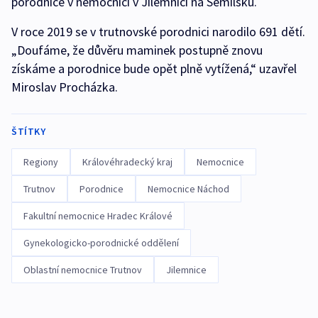
porodnice v nemocnici v Jilemnici na Semilsku.
V roce 2019 se v trutnovské porodnici narodilo 691 dětí.
„Doufáme, že důvěru maminek postupně znovu
získáme a porodnice bude opět plně vytížená,“ uzavřel
Miroslav Procházka.
ŠTÍTKY
Regiony
Královéhradecký kraj
Nemocnice
Trutnov
Porodnice
Nemocnice Náchod
Fakultní nemocnice Hradec Králové
Gynekologicko-porodnické oddělení
Oblastní nemocnice Trutnov
Jilemnice