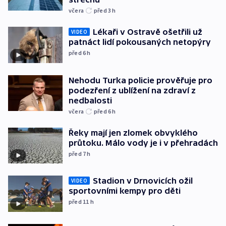
včera
před 3
h
Lékaři v Ostravě ošetřili už
VIDEO
patnáct lidí pokousaných netopýry
před 6
h
Nehodu Turka policie prověřuje pro
podezření z ublížení na zdraví z
nedbalosti
včera
před 6
h
Řeky mají jen zlomek obvyklého
průtoku. Málo vody je i v přehradách
před 7
h
Stadion v Drnovicích ožil
VIDEO
sportovními kempy pro děti
před 11
h