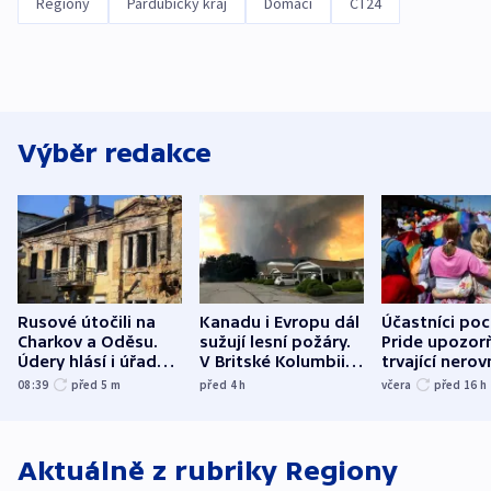
Regiony
Pardubický kraj
Domácí
ČT24
Výběr redakce
Rusové útočili na
Kanadu i Evropu dál
Účastníci po
Charkov a Oděsu.
sužují lesní požáry.
Pride upozorň
Údery hlásí i úřady v
V Britské Kolumbii
trvající nerov
Bělgorodu
evakuovali tisíce lidí
společensko
08:39
před 5
m
před 4
h
včera
před 16
h
atmosféru
Aktuálně z rubriky
Regiony