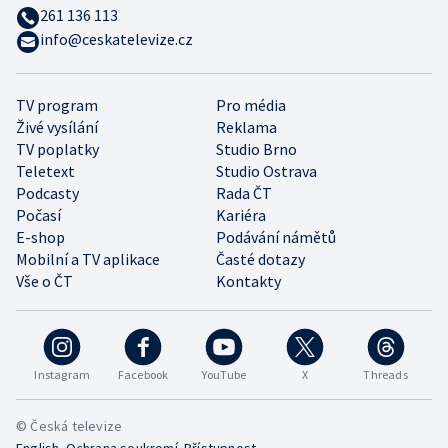
261 136 113
info@ceskatelevize.cz
TV program
Pro média
Živé vysílání
Reklama
TV poplatky
Studio Brno
Teletext
Studio Ostrava
Podcasty
Rada ČT
Počasí
Kariéra
E-shop
Podávání námětů
Mobilní a TV aplikace
Časté dotazy
Vše o ČT
Kontakty
Instagram
Facebook
YouTube
X
Threads
© Česká televize