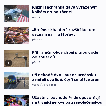
Knižní záchranka dává vyřazeným
knihám druhou šanci
před 4
h
„Brněnské hantec“ rozšíří kulturní
seznam na jihu Moravy
před 6
h
Příhraniční obce chtějí pitnou vodu
od sousedů
před 7
h
Při nehodě dvou aut na Brněnsku
zemřeli dva lidé, čtyři se těžce zranili
včera
před 15
h
Účastníci pochodu Pride upozorňují
na trvající nerovnosti i společenskou