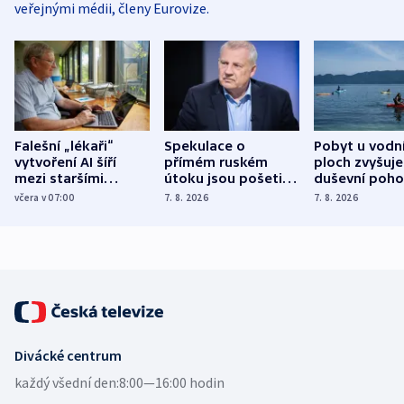
veřejnými médii, členy Eurovize.
Falešní „lékaři“
Spekulace o
Pobyt u vodn
vytvoření AI šíří
přímém ruském
ploch zvyšuje
mezi staršími
útoku jsou pošetilé,
duševní poho
Poláky nebezpečné
míní estonský
ukázala
včera v 07:00
7. 8. 2026
7. 8. 2026
zdravotní rady
bezpečnostní
mezinárodní 
expert
Divácké centrum
každý všední den:
8:00—16:00 hodin