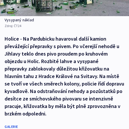
Vysypaný náklad
Zdroj:
ČT24
Holice - Na Pardubicku havaroval další kamion
převážející přepravky s pivem. Po včerejší nehodě u
Jihlavy teklo dnes pivo proudem po kruhovém
objezdu u Holic. Rozbité lahve a vysypané
přepravky zablokovaly důležitou křižovatku na
hlavním tahu z Hradce Králové na Svitavy. Na místě
se tvoří ve všech směrech kolony, policie řídí dopravu
kyvadlově. Na odstraňování nehody a pozůstatků po
desítce ze smíchovského pivovaru se intenzivně
pracuje, křižovatka by měla být plně zprovozněna v
brzkém odpoledni.
GALERIE