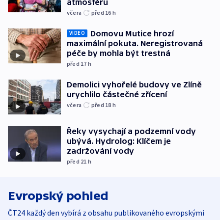
atmosféru
včera
před 16
h
Domovu Mutice hrozí
VIDEO
maximální pokuta. Neregistrovaná
péče by mohla být trestná
před 17
h
Demolici vyhořelé budovy ve Zlíně
urychlilo částečné zřícení
včera
před 18
h
Řeky vysychají a podzemní vody
ubývá. Hydrolog: Klíčem je
zadržování vody
před 21
h
Evropský pohled
ČT24 každý den vybírá z obsahu publikovaného evropskými