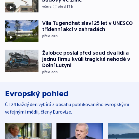
včera
před 17
h
Vila Tugendhat slaví 25 let v UNESCO
třídenní akcí v zahradách
před 20
h
Žalobce poslal před soud dva lidi a
jednu firmu kvůli tragické nehodě v
Dolní Lutyni
před 22
h
Evropský pohled
ČT24 každý den vybírá z obsahu publikovaného evropskými
veřejnými médii, členy Eurovize.