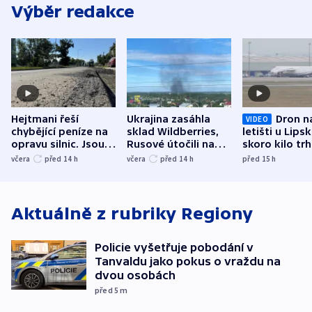
Výběr redakce
Hejtmani řeší
Ukrajina zasáhla
Dron n
VIDEO
chybějící peníze na
sklad Wildberries,
letišti u Lips
opravu silnic. Jsou
Rusové útočili na
skoro kilo trh
nenárokové, namítá
trh, hasiče či
indicie ukazuj
včera
před 14
h
včera
před 14
h
před 15
h
ministerstvo
stadion
Rusko
Aktuálně z rubriky
Regiony
Policie vyšetřuje pobodání v
Tanvaldu jako pokus o vraždu na
dvou osobách
před 5
m