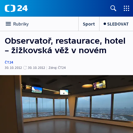
Sport
SLEDOVAT
Rubriky
Observatoř, restaurace, hotel
– žižkovská věž v novém
ČT24
30. 10. 2012
30. 10. 2012
|
Zdroj:
ČT24