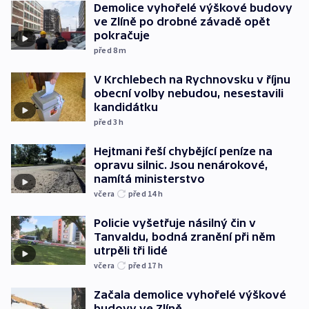
Demolice vyhořelé výškové budovy
ve Zlíně po drobné závadě opět
pokračuje
před 8
m
V Krchlebech na Rychnovsku v říjnu
obecní volby nebudou, nesestavili
kandidátku
před 3
h
Hejtmani řeší chybějící peníze na
opravu silnic. Jsou nenárokové,
namítá ministerstvo
včera
před 14
h
Policie vyšetřuje násilný čin v
Tanvaldu, bodná zranění při něm
utrpěli tři lidé
včera
před 17
h
Začala demolice vyhořelé výškové
budovy ve Zlíně