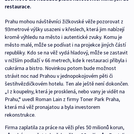
restaurace.
Prahu mohou návštěvníci žižkovské věže pozorovat z
93metrové výšky usazeni v křeslech, která jim nabízejí
kromě výhledu na město i autentické zvuky. Komu je
město malé, může se podívat i na projekce jiných částí
republiky. Kdo se na věž vydá hladový, může se zastavit
v nižším podlaží v 66 metrech, kde k restauraci přibyla i
cukrárna a bistro. Novinkou potom bude možnost
strávit noc nad Prahou v jednopokojovém pěti či
šestihvězdičkovém hotelu. Ten ale ještě není dokončen.
„I z koupelny, která je prosklená, nebo vany je vidět na
Prahu,“ uvedl Roman Lain z firmy Toner Park Praha,
která má věž pronajatou a byla investorem
rekonstrukce.
Firma zaplatila za práce na věži přes 50 milionů korun,