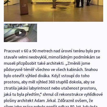
Pracovat v 60 a 90 metrech nad úrovní terénu bylo pro
stavaře velmi neobvyklé, mimořádným podmínkám se
museli přizpůsobit také architekti. „Změnili jsme
půdorysně téměř všechno ve všech kabinách. Snahou
bylo otevřít výhled diváka. Když vstoupí do toho
prostoru, aby měl výhled 360 stupňů dokola, aby se
ztratila jakási labyrintnost nebo utaženost prostoru,
jaká tu byla předtím,“ shrnul cíl rekonstrukce vyhlídkové
plošiny architekt Adam Jirkal. Zdůraznil ovšem, že
cílem jeho práce nebylo popřít odkaz 80. let, kdy byla