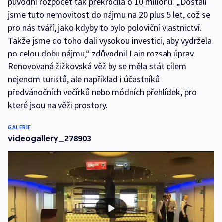
původní rozpočet tak překročila o 10 milionů. „Dostali
jsme tuto nemovitost do nájmu na 20 plus 5 let, což se
pro nás tváří, jako kdyby to bylo poloviční vlastnictví.
Takže jsme do toho dali vysokou investici, aby vydržela
po celou dobu nájmu,“ zdůvodnil Lain rozsah úprav.
Renovovaná žižkovská věž by se měla stát cílem
nejenom turistů, ale například i účastníků
předvánočních večírků nebo módních přehlídek, pro
které jsou na věži prostory.
GALERIE
videogallery_278903