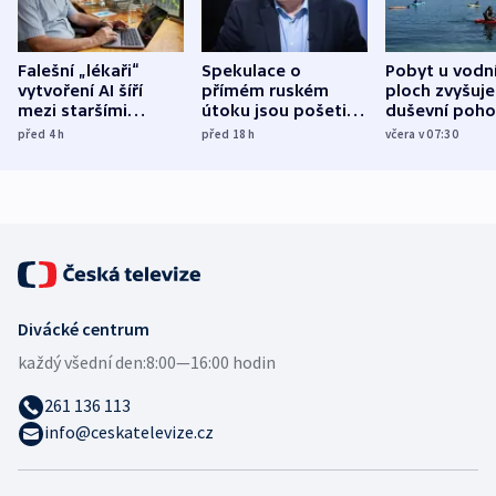
Falešní „lékaři“
Spekulace o
Pobyt u vodn
vytvoření AI šíří
přímém ruském
ploch zvyšuje
mezi staršími
útoku jsou pošetilé,
duševní poho
Poláky nebezpečné
míní estonský
ukázala
před 4
h
před 18
h
včera v 07:30
zdravotní rady
bezpečnostní
mezinárodní 
expert
Divácké centrum
každý všední den:
8:00—16:00 hodin
261 136 113
info@ceskatelevize.cz