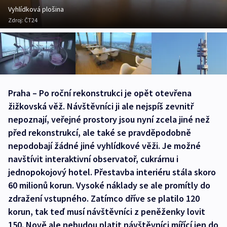
Vyhlídková plošina
Zdroj:
ČT24
Praha – Po roční rekonstrukci je opět otevřena
žižkovská věž. Návštěvníci ji ale nejspíš zevnitř
nepoznají, veřejné prostory jsou nyní zcela jiné než
před rekonstrukcí, ale také se pravděpodobně
nepodobají žádné jiné vyhlídkové věži. Je možné
navštívit interaktivní observatoř, cukrárnu i
jednopokojový hotel. Přestavba interiéru stála skoro
60 milionů korun. Vysoké náklady se ale promítly do
zdražení vstupného. Zatímco dříve se platilo 120
korun, tak teď musí návštěvníci z peněženky lovit
150. Nově ale nebudou platit návštěvníci mířící jen do