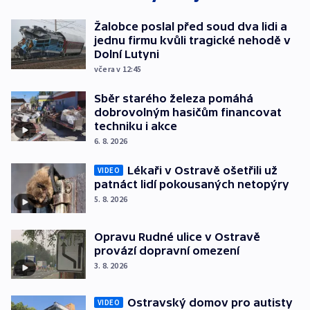
Žalobce poslal před soud dva lidi a
jednu firmu kvůli tragické nehodě v
Dolní Lutyni
včera v 12:45
Sběr starého železa pomáhá
dobrovolným hasičům financovat
techniku i akce
6. 8. 2026
Lékaři v Ostravě ošetřili už
VIDEO
patnáct lidí pokousaných netopýry
5. 8. 2026
Opravu Rudné ulice v Ostravě
provází dopravní omezení
3. 8. 2026
Ostravský domov pro autisty
VIDEO