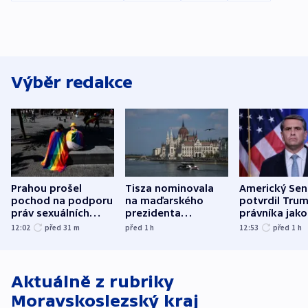
Výběr redakce
Prahou prošel
Tisza nominovala
Americký Sen
pochod na podporu
na maďarského
potvrdil Tru
práv sexuálních
prezidenta
právníka jako
menšin
bývalého šéfa
ministra
12:02
před 31
m
před 1
h
12:53
před 1
h
nejvyššího soudu
spravedlnost
Aktuálně z rubriky
Moravskoslezský kraj