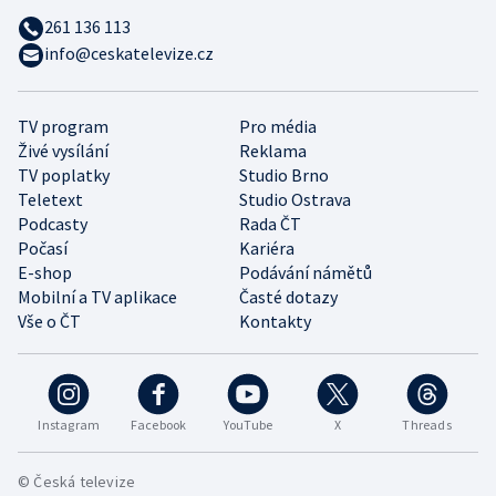
261 136 113
info@ceskatelevize.cz
TV program
Pro média
Živé vysílání
Reklama
TV poplatky
Studio Brno
Teletext
Studio Ostrava
Podcasty
Rada ČT
Počasí
Kariéra
E-shop
Podávání námětů
Mobilní a TV aplikace
Časté dotazy
Vše o ČT
Kontakty
Instagram
Facebook
YouTube
X
Threads
© Česká televize