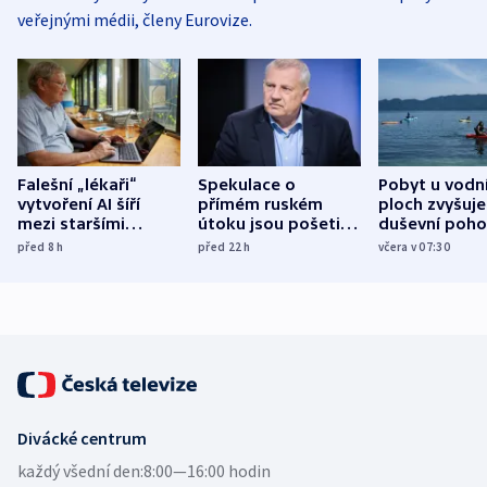
veřejnými médii, členy Eurovize.
Falešní „lékaři“
Spekulace o
Pobyt u vodn
vytvoření AI šíří
přímém ruském
ploch zvyšuje
mezi staršími
útoku jsou pošetilé,
duševní poho
Poláky nebezpečné
míní estonský
ukázala
před 8
h
před 22
h
včera v 07:30
zdravotní rady
bezpečnostní
mezinárodní 
expert
Divácké centrum
každý všední den:
8:00—16:00 hodin