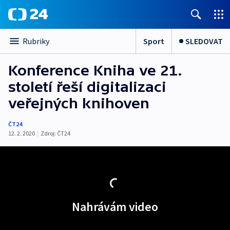
Sport
SLEDOVAT
Rubriky
Konference Kniha ve 21.
století řeší digitalizaci
veřejných knihoven
ČT24
12. 2. 2020
|
Zdroj:
ČT24
Nahrávám video