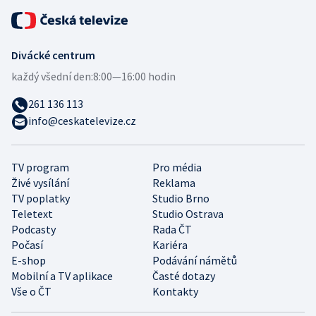
Divácké centrum
každý všední den:
8:00—16:00 hodin
261 136 113
info@ceskatelevize.cz
TV program
Pro média
Živé vysílání
Reklama
TV poplatky
Studio Brno
Teletext
Studio Ostrava
Podcasty
Rada ČT
Počasí
Kariéra
E-shop
Podávání námětů
Mobilní a TV aplikace
Časté dotazy
Vše o ČT
Kontakty