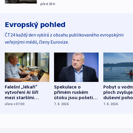
před 20
h
Evropský pohled
ČT24 každý den vybírá z obsahu publikovaného evropskými
veřejnými médii, členy Eurovize.
Falešní „lékaři“
Spekulace o
Pobyt u vodn
vytvoření AI šíří
přímém ruském
ploch zvyšuje
mezi staršími
útoku jsou pošetilé,
duševní poho
Poláky nebezpečné
míní estonský
ukázala
včera v 07:00
7. 8. 2026
7. 8. 2026
zdravotní rady
bezpečnostní
mezinárodní 
expert