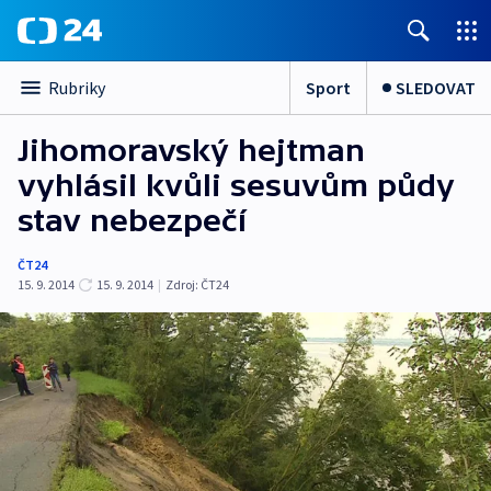
Sport
SLEDOVAT
Rubriky
Jihomoravský hejtman
vyhlásil kvůli sesuvům půdy
stav nebezpečí
ČT24
15. 9. 2014
15. 9. 2014
|
Zdroj:
ČT24