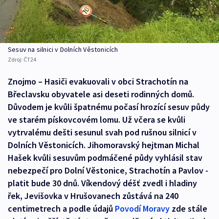
Sesuv na silnici v Dolních Věstonicích
Zdroj:
ČT24
Znojmo – Hasiči evakuovali v obci Strachotín na
Břeclavsku obyvatele asi deseti rodinných domů.
Důvodem je kvůli špatnému počasí hrozící sesuv půdy
ve starém pískovcovém lomu. Už včera se kvůli
vytrvalému dešti sesunul svah pod rušnou silnicí v
Dolních Věstonicích. Jihomoravský hejtman Michal
Hašek kvůli sesuvům podmáčené půdy vyhlásil stav
nebezpečí pro Dolní Věstonice, Strachotín a Pavlov -
platit bude 30 dnů. Víkendový déšť zvedl i hladiny
řek, Jevišovka v Hrušovanech zůstává na 240
centimetrech a podle údajů
Povodí Moravy
zde stále