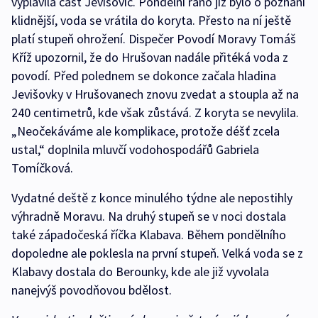
vyplavila část Jevišovic. Pondělní ráno již bylo o poznání
klidnější, voda se vrátila do koryta. Přesto na ní ještě
platí stupeň ohrožení. Dispečer Povodí Moravy Tomáš
Kříž upozornil, že do Hrušovan nadále přitéká voda z
povodí. Před polednem se dokonce začala hladina
Jevišovky v Hrušovanech znovu zvedat a stoupla až na
240 centimetrů, kde však zůstává. Z koryta se nevylila.
„Neočekáváme ale komplikace, protože déšť zcela
ustal,“ doplnila mluvčí vodohospodářů Gabriela
Tomíčková.
Vydatné deště z konce minulého týdne ale nepostihly
výhradně Moravu. Na druhý stupeň se v noci dostala
také západočeská říčka Klabava. Během pondělního
dopoledne ale poklesla na první stupeň. Velká voda se z
Klabavy dostala do Berounky, kde ale již vyvolala
nanejvýš povodňovou bdělost.