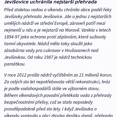
Jevišovice uchránila nejstarší přehrada
Před stoletou vodou o víkendu chránila obce podél řeky
Jevišovky přehrada Jevišovice. Jde o jednu z nejstarších
umělých nádrží ve střední Evropě, zároveň patří mezi
nejmenší u nás a je nejstarší na Moravě. Vznikla v letech
1894-97 jako ochrana proti záplavám, které sužovaly
tamní obyvatele. Nádrž měla taky sloužit jako
zásobárna vody pro cukrovar v Hrušovanech nad
Jevišovkou. Od roku 1987 je nádrž technickou
památkou.
V roce 2012 prošla nádrž vyčištěním za 21 milionů korun.
Za celých sto let nepotřebovala větší rekonstrukci, hráz
je podle vodohospodářů stále ve výborném stavu.
Během víkendových povodní přetékala voda z přehrady
bezpečnostními přelivy, což se stalo naposledy
pravděpodobně před sto lety. I když Jevišovka o
víkendu vyplavila v obci zhruba desítku domů, přehrada