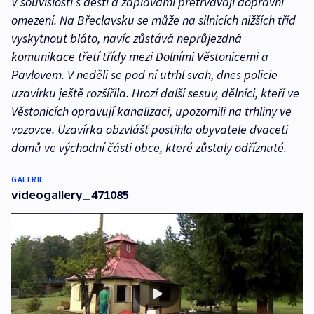
V souvislosti s dešti a záplavami přetrvávají dopravní
omezení. Na Břeclavsku se může na silnicích nižších tříd
vyskytnout bláto, navíc zůstává neprůjezdná
komunikace třetí třídy mezi Dolními Věstonicemi a
Pavlovem. V neděli se pod ní utrhl svah, dnes policie
uzavírku ještě rozšířila. Hrozí další sesuv, dělníci, kteří ve
Věstonicích opravují kanalizaci, upozornili na trhliny ve
vozovce. Uzavírka obzvlášť postihla obyvatele dvaceti
domů ve východní části obce, které zůstaly odříznuté.
GALERIE
videogallery_471085