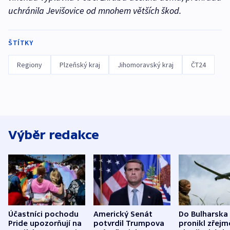
uchránila Jevišovice od mnohem větších škod.
ŠTÍTKY
Regiony
Plzeňský kraj
Jihomoravský kraj
ČT24
Výběr redakce
Účastníci pochodu
Americký Senát
Do Bulharska
Pride upozorňují na
potvrdil Trumpova
pronikl zřejm