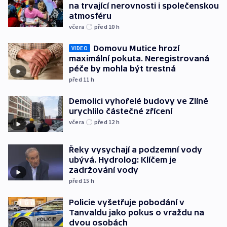
na trvající nerovnosti i společenskou
atmosféru
včera
před 10
h
Domovu Mutice hrozí
VIDEO
maximální pokuta. Neregistrovaná
péče by mohla být trestná
před 11
h
Demolici vyhořelé budovy ve Zlíně
urychlilo částečné zřícení
včera
před 12
h
Řeky vysychají a podzemní vody
ubývá. Hydrolog: Klíčem je
zadržování vody
před 15
h
Policie vyšetřuje pobodání v
Tanvaldu jako pokus o vraždu na
dvou osobách