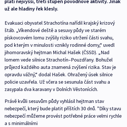
platí nejvyšší, třetí stupeň povodňové aktivity. Jinak
už ale hladiny řek klesly.
Evakuaci obyvatel Strachotína nařídil krajský krizový
štáb. „Víkendové deště a sesuvy půdy ve starém
pískovcovém lomu zvýšily riziko utržení části svahu,
pod kterým v minulosti vznikly rodinné domy,“ uvedl
jihomoravský hejtman Michal Hašek (ČSSD). „Nad
lomem vede silnice Strachotín–Pouzdřany. Bohužel
průjezd každého auta znamená zvýšení rizika. Stav je
opravdu vážný,“ dodal Hašek. Ohražený úsek silnice
policie uzavřela. Už včera se sesunula část svahu a
zasypala dva karavany v Dolních Věstonících.
Právě kvůli sesuvům půdy vyhlásil hejtman stav
nebezpečí, který bude platit příštích 30 dnů. "Díky stavu
nebezpečí můžeme provést potřebné práce velmi rychle
a s minimálními