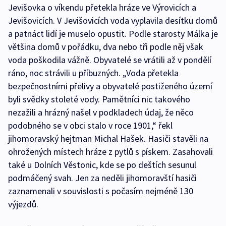
Jevišovka o víkendu přetekla hráze ve Výrovicích a
Jevišovicích. V Jevišovicích voda vyplavila desítku domů
a patnáct lidí je muselo opustit. Podle starosty Málka je
většina domů v pořádku, dva nebo tři podle něj však
voda poškodila vážně. Obyvatelé se vrátili až v pondělí
ráno, noc strávili u příbuzných. „Voda přetekla
bezpečnostními přelivy a obyvatelé postiženého území
byli svědky stoleté vody. Pamětníci nic takového
nezažili a hrázný našel v podkladech údaj, že něco
podobného se v obci stalo v roce 1901,“ řekl
jihomoravský hejtman Michal Hašek. Hasiči stavěli na
ohrožených místech hráze z pytlů s pískem. Zasahovali
také u Dolních Věstonic, kde se po deštích sesunul
podmáčený svah. Jen za neděli jihomoravští hasiči
zaznamenali v souvislosti s počasím nejméně 130
výjezdů.