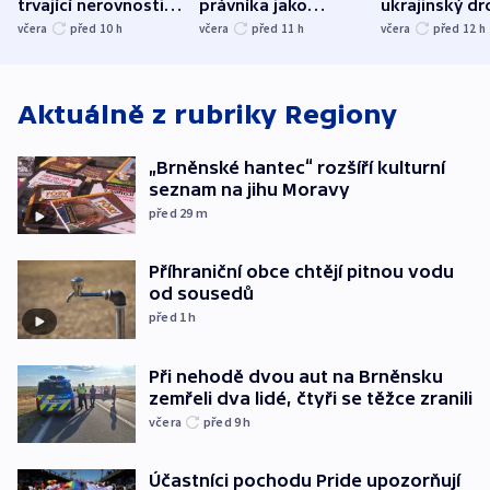
trvající nerovnosti i
právníka jako
ukrajinský dr
společenskou
ministra
explodoval k
včera
před 10
h
včera
před 11
h
včera
před 12
h
atmosféru
spravedlnosti
od plynovod
Aktuálně z rubriky
Regiony
„Brněnské hantec“ rozšíří kulturní
seznam na jihu Moravy
před 29
m
Příhraniční obce chtějí pitnou vodu
od sousedů
před 1
h
Při nehodě dvou aut na Brněnsku
zemřeli dva lidé, čtyři se těžce zranili
včera
před 9
h
Účastníci pochodu Pride upozorňují