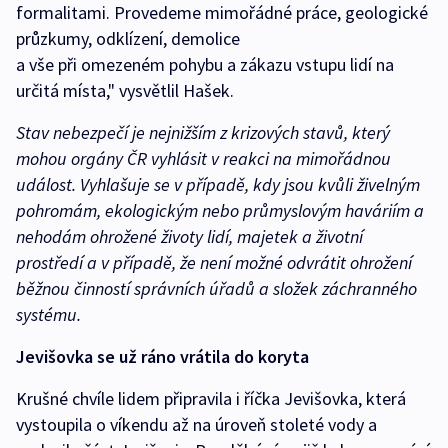
formalitami. Provedeme mimořádné práce, geologické
průzkumy, odklízení, demolice
a vše při omezeném pohybu a zákazu vstupu lidí na
určitá místa," vysvětlil Hašek.
Stav nebezpečí je nejnižším z krizových stavů, který
mohou orgány ČR vyhlásit v reakci na mimořádnou
událost. Vyhlašuje se v případě, kdy jsou kvůli živelným
pohromám, ekologickým nebo průmyslovým haváriím a
nehodám ohrožené životy lidí, majetek a životní
prostředí a v případě, že není možné odvrátit ohrožení
běžnou činností správních úřadů a složek záchranného
systému.
Jevišovka se už ráno vrátila do koryta
Krušné chvíle lidem připravila i říčka Jevišovka, která
vystoupila o víkendu až na úroveň stoleté vody a