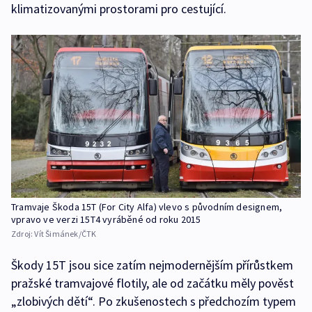
klimatizovanými prostorami pro cestující.
Tramvaje Škoda 15T (For City Alfa) vlevo s původním designem,
vpravo ve verzi 15T4 vyráběné od roku 2015
Zdroj:
Vít Šimánek/ČTK
Škody 15T jsou sice zatím nejmodernějším přírůstkem
pražské tramvajové flotily, ale od začátku měly pověst
„zlobivých dětí“. Po zkušenostech s předchozím typem