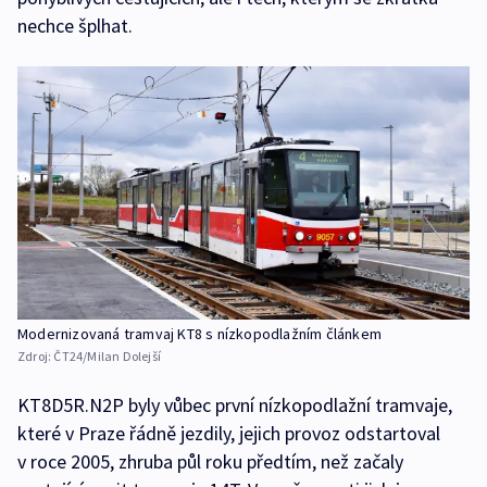
nechce šplhat.
Modernizovaná tramvaj KT8 s nízkopodlažním článkem
Zdroj:
ČT24/Milan Dolejší
KT8D5R.N2P byly vůbec první nízkopodlažní tramvaje,
které v Praze řádně jezdily, jejich provoz odstartoval
v roce 2005, zhruba půl roku předtím, než začaly