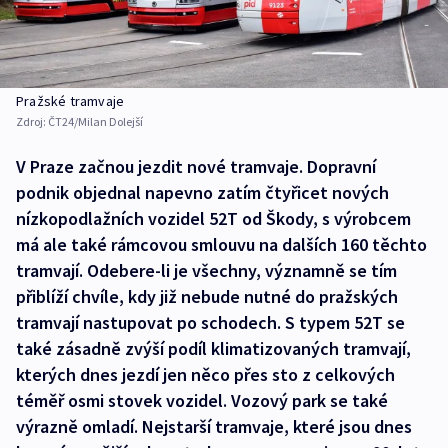
Pražské tramvaje
Zdroj:
ČT24/Milan Dolejší
V Praze začnou jezdit nové tramvaje. Dopravní
podnik objednal napevno zatím čtyřicet nových
nízkopodlažních vozidel 52T od Škody, s výrobcem
má ale také rámcovou smlouvu na dalších 160 těchto
tramvají. Odebere-li je všechny, významně se tím
přiblíží chvíle, kdy již nebude nutné do pražských
tramvají nastupovat po schodech. S typem 52T se
také zásadně zvýší podíl klimatizovaných tramvají,
kterých dnes jezdí jen něco přes sto z celkových
téměř osmi stovek vozidel. Vozový park se také
výrazně omladí. Nejstarší tramvaje, které jsou dnes