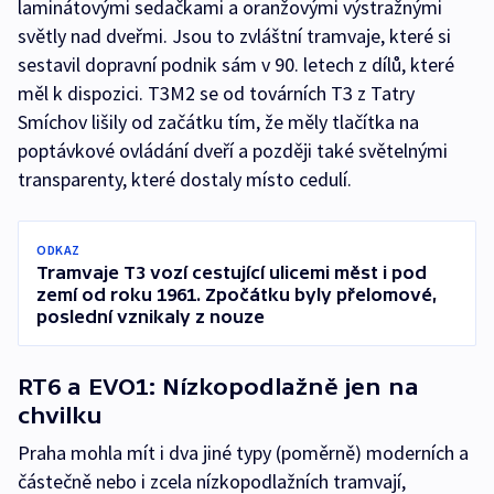
laminátovými sedačkami a oranžovými výstražnými
světly nad dveřmi. Jsou to zvláštní tramvaje, které si
sestavil dopravní podnik sám v 90. letech z dílů, které
měl k dispozici. T3M2 se od továrních T3 z Tatry
Smíchov lišily od začátku tím, že měly tlačítka na
poptávkové ovládání dveří a později také světelnými
transparenty, které dostaly místo cedulí.
ODKAZ
Tramvaje T3 vozí cestující ulicemi měst i pod
zemí od roku 1961. Zpočátku byly přelomové,
poslední vznikaly z nouze
RT6 a EVO1: Nízkopodlažně jen na
chvilku
Praha mohla mít i dva jiné typy (poměrně) moderních a
částečně nebo i zcela nízkopodlažních tramvají,