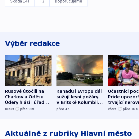
Škoda 14T
T3
Doporučujeme
Výběr redakce
Rusové útočili na
Kanadu i Evropu dál
Účastníci po
Charkov a Oděsu.
sužují lesní požáry.
Pride upozorň
Údery hlásí i úřady v
V Britské Kolumbii
trvající nerov
Bělgorodu
evakuovali tisíce lidí
společensko
08:39
před 9
m
před 4
h
včera
před 16
h
atmosféru
Aktuálně z rubriky
Hlavní město