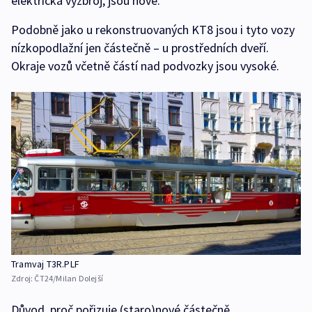
elektrická výzbroj, jsou nové.
Podobně jako u rekonstruovaných KT8 jsou i tyto vozy
nízkopodlažní jen částečně – u prostředních dveří.
Okraje vozů včetně částí nad podvozky jsou vysoké.
Tramvaj T3R.PLF
Zdroj:
ČT24/Milan Dolejší
Důvod, proč pořizuje (staro)nové částečně