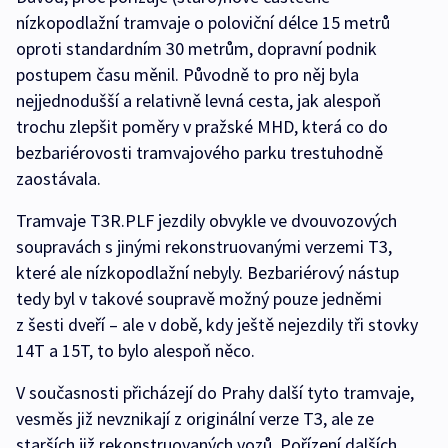
nízkopodlažní tramvaje o poloviční délce 15 metrů
oproti standardním 30 metrům, dopravní podnik
postupem času měnil. Původně to pro něj byla
nejjednodušší a relativně levná cesta, jak alespoň
trochu zlepšit poměry v pražské MHD, která co do
bezbariérovosti tramvajového parku trestuhodně
zaostávala.
Tramvaje T3R.PLF jezdily obvykle ve dvouvozových
soupravách s jinými rekonstruovanými verzemi T3,
které ale nízkopodlažní nebyly. Bezbariérový nástup
tedy byl v takové soupravě možný pouze jedněmi
z šesti dveří – ale v době, kdy ještě nejezdily tři stovky
14T a 15T, to bylo alespoň něco.
V současnosti přicházejí do Prahy další tyto tramvaje,
vesměs již nevznikají z originální verze T3, ale ze
starších již rekonstruovaných vozů. Pořízení dalších