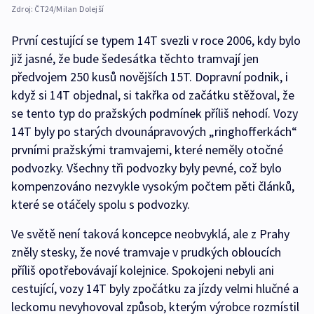
Zdroj:
ČT24/Milan Dolejší
První cestující se typem 14T svezli v roce 2006, kdy bylo
již jasné, že bude šedesátka těchto tramvají jen
předvojem 250 kusů novějších 15T. Dopravní podnik, i
když si 14T objednal, si takřka od začátku stěžoval, že
se tento typ do pražských podmínek příliš nehodí. Vozy
14T byly po starých dvounápravových „ringhofferkách“
prvními pražskými tramvajemi, které neměly otočné
podvozky. Všechny tři podvozky byly pevné, což bylo
kompenzováno nezvykle vysokým počtem pěti článků,
které se otáčely spolu s podvozky.
Ve světě není taková koncepce neobvyklá, ale z Prahy
zněly stesky, že nové tramvaje v prudkých obloucích
příliš opotřebovávají kolejnice. Spokojeni nebyli ani
cestující, vozy 14T byly zpočátku za jízdy velmi hlučné a
leckomu nevyhovoval způsob, kterým výrobce rozmístil