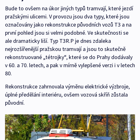
Bude to ovšem na úkor jiných typů tramvají, které jezdí
pražskými ulicemi. V provozu jsou dva typy, které jsou
označovány jako rekonstrukce původních vozů T3 a na
první pohled jsou si velmi podobné. Ve skutečnosti se
ale dramaticky liší. Typ T3R.P je dnes zdaleka
nejrozšířenější pražskou tramvají a jsou to skutečně
rekonstruované „tétrojky“, které se do Prahy dodávaly
v 60. a 70. letech, a pak v mírně vylepšené verzi i v letech
80.
Rekonstrukce zahrnovala výměnu elektrické výzbroje,
úplné předělání interiéru, ovšem vozová skříň zůstala
původní.