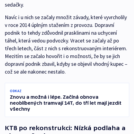
sedačky.
Navíc i u nich se začaly množit závady, které vyvrcholily
v roce 2014 úplným stažením z provozu. Dopravní
podnik to tehdy zdůvodnil prasklinami na uchycení
táhel, která vedou podvozky. Vracet se začaly až po
třech letech, část z nich s rekonstruovaným interiérem.
Mezitím se začalo hovořit i o možnosti, že by se jich
dopravní podnik zbavil, kdyby se objevil vhodný kupec –
což se ale nakonec nestalo.
ODKAZ
Znovu a možná i lépe. Začíná obnova
neoblíbených tramvají 14T, do tří let mají jezdit
všechny
KT8 po rekonstrukci: Nízká podlaha a