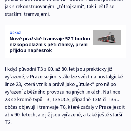
jak s rekonstruovanými „tétrojkami“, tak i ještě se
staršími tramvajemi.
ODKAZ
Nové pražské tramvaje 52T budou
nízkopodlažní s pěti články, první
přijdou napřesrok
I když původní T3 z 60. až 80. let jsou prakticky již
vyřazené, v Praze se jimi stále lze svézt na nostalgické
lince 23, která vznikla právě jako „útulek“ pro ně po
vyřazení z běžného provozu na jiných linkách. Na lince
23 se kromě typů T3, T3SUCS, případně T3M či T3SU
občas objevují i tramvaje T6, které začaly v Praze jezdit
až v 90. letech, ale již jsou vyřazené, a také ještě starší
T2.