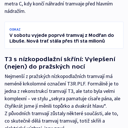
metra C, kdy končí náhradní tramvaje před hlavním
nádražím.
ODKAZ
V sobotu vyjede poprvé tramvaj z Modřan do
Libuše. Nová trať stála přes tři sta milionů
T3 s nízkopodlažní skříní: Vylepšení
(nejen) do pražských nocí
Nejmenší z pražských nízkopodlažních tramvají má
neméně krkolomné označení T3R.PLF. Formálně je to
jedna z rekonstrukcí tramvají T3, ale tato byla velmi
komplexní – ve stylu „sekyra pamatuje císaře pána, ale
čtyřikrát jsme jí měnili topůrko a dvakrát hlavu“.
Z původních tramvají zůstaly některé součásti, ale to,
co skutečně dělá tramvaj tramvají, totiž skříň a