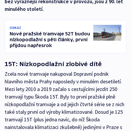
bez výraznější rekonstrukce v provozu, jsou z 90. let
minulého století.
ODKAZ
Nové pražské tramvaje 52T budou
nízkopodlažní s pěti články, první
přijdou napřesrok
15T: Nízkopodlažní zlobivé dítě
Zcela nové tramvaje nakupoval Dopravní podnik
hlavního města Prahy naposledy v minulém desetiletí.
Mezi lety 2010 a 2019 začalo s cestujícími jezdit 250
tramvají typu Škoda 15T. Byly to první pražské plně
nízkopodlažní tramvaje a od jejich čtvrté série se z nich
také staly první od výroby klimatizované. Dosud je 125
tramvají 15T (plus jedna navíc, do níž Škoda
nainstalovala klimatizaci zkušebně) jedinými v Praze s