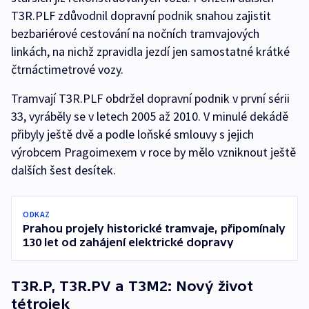
T3R.PLF zdůvodnil dopravní podnik snahou zajistit
bezbariérové cestování na nočních tramvajových
linkách, na nichž zpravidla jezdí jen samostatné krátké
čtrnáctimetrové vozy.
Tramvají T3R.PLF obdržel dopravní podnik v první sérii
33, vyráběly se v letech 2005 až 2010. V minulé dekádě
přibyly ještě dvě a podle loňské smlouvy s jejich
výrobcem Pragoimexem v roce by mělo vzniknout ještě
dalších šest desítek.
ODKAZ
Prahou projely historické tramvaje, připomínaly
130 let od zahájení elektrické dopravy
T3R.P, T3R.PV a T3M2: Nový život
tétrojek