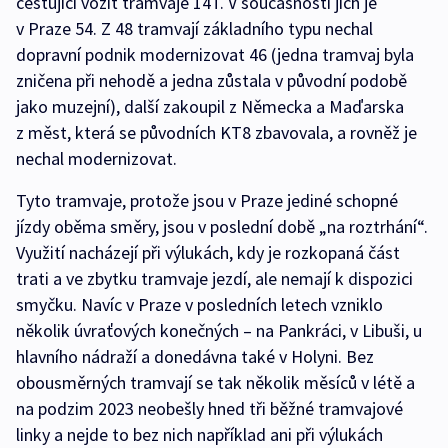
cestující vozit tramvaje 14T. V současnosti jich je
v Praze 54. Z 48 tramvají základního typu nechal
dopravní podnik modernizovat 46 (jedna tramvaj byla
zničena při nehodě a jedna zůstala v původní podobě
jako muzejní), další zakoupil z Německa a Maďarska
z měst, která se původních KT8 zbavovala, a rovněž je
nechal modernizovat.
Tyto tramvaje, protože jsou v Praze jediné schopné
jízdy oběma směry, jsou v poslední době „na roztrhání“.
Využití nacházejí při výlukách, kdy je rozkopaná část
trati a ve zbytku tramvaje jezdí, ale nemají k dispozici
smyčku. Navíc v Praze v posledních letech vzniklo
několik úvraťových konečných – na Pankráci, v Libuši, u
hlavního nádraží a donedávna také v Holyni. Bez
obousměrných tramvají se tak několik měsíců v létě a
na podzim 2023 neobešly hned tři běžné tramvajové
linky a nejde to bez nich například ani při výlukách