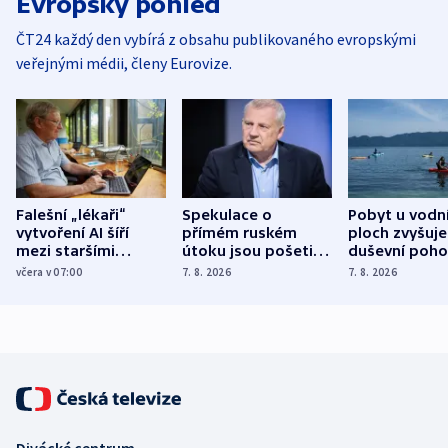
Evropský pohled
ČT24 každý den vybírá z obsahu publikovaného evropskými
veřejnými médii, členy Eurovize.
Falešní „lékaři“
Spekulace o
Pobyt u vodn
vytvoření AI šíří
přímém ruském
ploch zvyšuje
mezi staršími
útoku jsou pošetilé,
duševní poho
Poláky nebezpečné
míní estonský
ukázala
včera v 07:00
7. 8. 2026
7. 8. 2026
zdravotní rady
bezpečnostní
mezinárodní 
expert