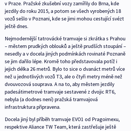
v Praze. Pražské zkušební vozy zamířily do Brna, kde
jezdily do roku 2015, a potom se všech vyrobených 18
vozů sešlo v Poznani, kde se jimi mohou cestující svézt
ještě dnes.
Nejmodernější tatrovácké tramvaje si zkrátka s Prahou
– městem prudkých oblouků a ještě prudších stoupání –
nesedly a v docela jiných podmínkách rovinaté Poznaně
se jim dařilo lépe. Kromě toho představovala potíž i
jejich délka 26 metrů. Bylo to sice o dvanáct metrů více
než u jednotlivých vozů T3, ale o čtyři metry méně než
dvouvozová souprava. A na to, aby městem jezdily
padesátimetrové tramvaje sestavené z dvojic RT6,
nebyla (a dodnes není) pražská tramvajová
infrastruktura připravena.
Docela jiný byl příběh tramvaje EVO1 od Pragoimexu,
respektive Aliance TW Team, která zastřešuje ještě