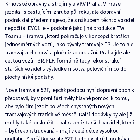
Krnovské opravny a strojírny a VKV Praha. V Praze
jezdila i s cestujícími zhruba půl roku, ale dopravní
podnik dal předem najevo, že s nákupem těchto vozidel
nepočítá. EVO1 je – podobně jako jiná produkce TW
Teamu – tramvaj, která pokračuje v koncepci kratších
jednosměrných vozů, jako bývaly tramvaje T3. Je to ale
tramvaj zcela nová a plně nízkopodlažní. Praha jde ale
cestou vozů T3R.PLF, formálně tedy rekonstrukcí
starších vozidel s výsledkem sotva polovičním co do
plochy nízké podlahy.
Nové tramvaje 52T, jejichž podobu nyní dopravní podnik
představil, by v první fázi měly hlavně pomoci k tomu,
aby bylo čím jezdit po všech chystaných nových
tramvajových tratích vě městě. Další dodávky by ale již
mohly také posloužit k nahrazení starších vozidel, která
– byť rekonstruovaná – mají v celé délce vysokou
podlahu. Zpočátku se ale 52T budou v ulicích potkávat