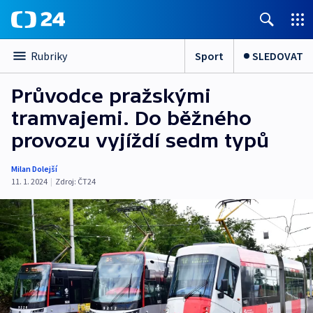
Sport
SLEDOVAT
Rubriky
Průvodce pražskými
tramvajemi. Do běžného
provozu vyjíždí sedm typů
Milan Dolejší
11. 1. 2024
|
Zdroj:
ČT24