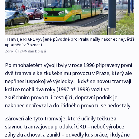
Tramvaje RT6N1 vyvíjené původně pro Prahu našly nakonec největší
uplatnění v Poznani
Zdroj:
ČT24/Milan Dolejší
Po mnohaletém vývoji byly v roce 1996 připraveny první
dvě tramvaje ke zkušebnímu provozu v Praze, který ale
nepřinesl uspokojivé výsledky. I když se novou tramvají
krátce mohli dva roky (1997 až 1999) vozit ve
zkušebním provozu i cestující, dopravní podnik je
nakonec nepřevzal a do řádného provozu se nedostaly.
Zároveň ale tyto tramvaje, které učinily tečku za
slavnou tramvajovou produkcí ČKD – neboť výrobce
záhy zkrachoval a zanikl – odvedly kus práce, i když ne