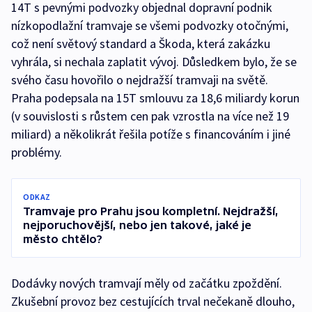
14T s pevnými podvozky objednal dopravní podnik
nízkopodlažní tramvaje se všemi podvozky otočnými,
což není světový standard a Škoda, která zakázku
vyhrála, si nechala zaplatit vývoj. Důsledkem bylo, že se
svého času hovořilo o nejdražší tramvaji na světě.
Praha podepsala na 15T smlouvu za 18,6 miliardy korun
(v souvislosti s růstem cen pak vzrostla na více než 19
miliard) a několikrát řešila potíže s financováním i jiné
problémy.
ODKAZ
Tramvaje pro Prahu jsou kompletní. Nejdražší,
nejporuchovější, nebo jen takové, jaké je
město chtělo?
Dodávky nových tramvají měly od začátku zpoždění.
Zkušební provoz bez cestujících trval nečekaně dlouho,