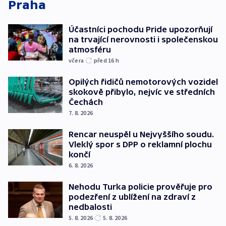
Praha
Účastníci pochodu Pride upozorňují
na trvající nerovnosti i společenskou
atmosféru
včera
před 16
h
Opilých řidičů nemotorových vozidel
skokově přibylo, nejvíc ve středních
Čechách
7. 8. 2026
Rencar neuspěl u Nejvyššího soudu.
Vleklý spor s DPP o reklamní plochu
končí
6. 8. 2026
Nehodu Turka policie prověřuje pro
podezření z ublížení na zdraví z
nedbalosti
5. 8. 2026
5. 8. 2026