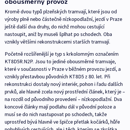
obousměrný provoz
Kromě dvou typů plzeňských tramvají, které jsou od
výroby plně nebo částečně nízkopodlažní, jezdí v Praze
ještě další dva druhy, do nichž mohou cestující
nastoupit, aniž by museli šplhat po schodech. Oba
vznikly většími rekonstrukcemi starších tramvají.
Početně rozšířenější je typ s krkolomným označením
KT8D5R.N2P. Jsou to jediné obousměrné tramvaje,
které v současnosti v Praze v běžném provozu jezdí, a
vznikly přestavbou původních KT8D5 z 80. let. Při
rekonstrukci dostaly nový interiér, pohon i řadu dalších
prvků, ale hlavně zcela nový prostřední článek, který je –
na rozdíl od původního provedení – nízkopodlažní. Dva
koncové články mají podlahu dál v původní poloze a
musí se do nich nastupovat po schodech, takže
uprostřed bývá hlavně ve špičce přetlak kočárků, hůře
pohyblivých cestujících, ale i těch, kterým se zkrátka