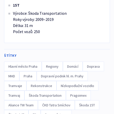
15T
Výrobce: Škoda Transportation
Roky výroby: 2009–2019
Délka: 31 m
Počet vozů: 250
ŠTÍTKY
Hlavní město Praha
Regiony
Domácí
Doprava
MHD
Praha
Dopravní podnik hl. m. Prahy
Tramvaje
Rekonstrukce
Nízkopodlažní vozidlo
Tramvaj
Škoda Transportation
Pragoimex
Aliance TW Team
ČKD Tatra Smíchov
Škoda 15T