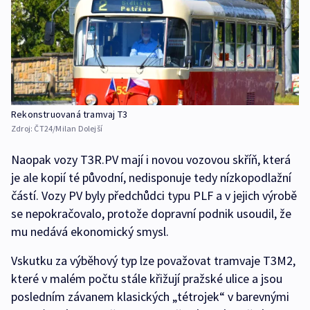
Rekonstruovaná tramvaj T3
Zdroj:
ČT24/Milan Dolejší
Naopak vozy T3R.PV mají i novou vozovou skříň, která
je ale kopií té původní, nedisponuje tedy nízkopodlažní
částí. Vozy PV byly předchůdci typu PLF a v jejich výrobě
se nepokračovalo, protože dopravní podnik usoudil, že
mu nedává ekonomický smysl.
Vskutku za výběhový typ lze považovat tramvaje T3M2,
které v malém počtu stále křižují pražské ulice a jsou
posledním závanem klasických „tétrojek“ v barevnými