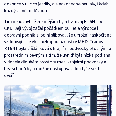
dokonce v ulicích jezdily, ale nakonec se neujaly, i když
každý z jiného důvodu.
Tím nepochybně známějším byla tramvaj RT6N1 od
ČKD. Její vývoj začal počátkem 90. let a výrobce i
dopravní podnik si od ní slibovali, že umožní naskočit na
vzdouvající se vlnu nízkopodlažnosti v MHD. Tramvaj
RT6N1 byla tříčlánková s krajními podvozky otočnými a
prostředním pevným s tím, že uvnitř byla nízká podlaha
v docela dlouhém prostoru mezi krajními podvozky a
bez schodů bylo možné nastupovat do čtyř z šesti
dveří.