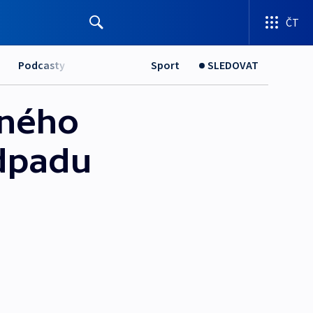
ČT
Podcasty
Sport
SLEDOVAT
aného
odpadu