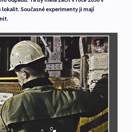
 lokalit. Současné experimenty ji mají
nit.