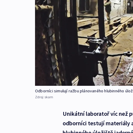
Odborníci simulují ražbu plánovaného hlubinného úlo
Zdroj:
skam
Unikátní laboratoř víc než 
odborníci testují materiály
hlubinného úložiště jaderné