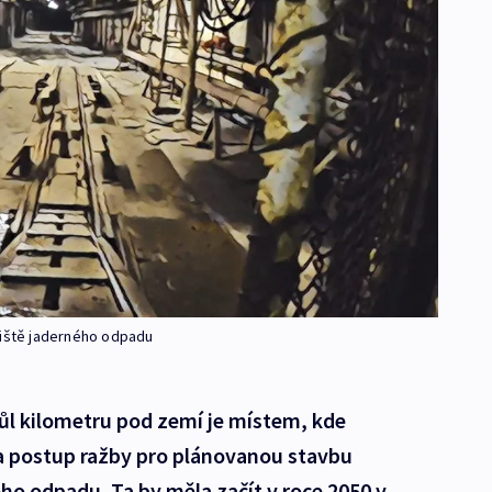
žiště jaderného odpadu
půl kilometru pod zemí je místem, kde
 a postup ražby pro plánovanou stavbu
ho odpadu. Ta by měla začít v roce 2050 v