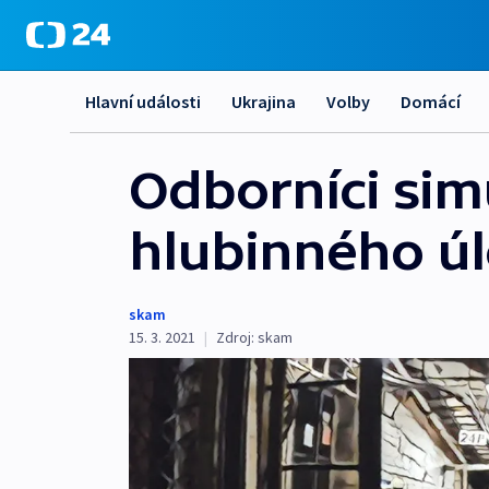
Hlavní události
Ukrajina
Volby
Domácí
Odborníci sim
hlubinného úl
skam
15. 3. 2021
|
Zdroj:
skam