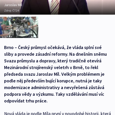
Jaroslav Míl
Zdroj:
ČT24
Brno – Český průmysl očekává, že vláda splní své
sliby a provede zásadní reformy. Na dnešním sněmu
Svazu průmyslu a dopravy, který tradičně otevírá
Mezinárodní strojírenský veletrh v Brně, to řekl
předseda svazu Jaroslav Míl. Velkým problémem je
podle něj především bující korupce, nutná je taky
modernizace administrativy a nevyřešená zůstává
podpora vědy a výzkumu. Taky vzdělávání musí víc
odpovídat trhu práce.
Nová vláda je podle Míla první v novodobé historii, která