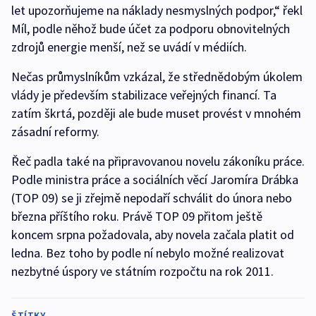
let upozorňujeme na náklady nesmyslných podpor,“ řekl
Míl, podle něhož bude účet za podporu obnovitelných
zdrojů energie menší, než se uvádí v médiích.
Nečas průmyslníkům vzkázal, že střednědobým úkolem
vlády je především stabilizace veřejných financí. Ta
zatím škrtá, později ale bude muset provést v mnohém
zásadní reformy.
Řeč padla také na připravovanou novelu zákoníku práce.
Podle ministra práce a sociálních věcí Jaromíra Drábka
(TOP 09) se ji zřejmě nepodaří schválit do února nebo
března příštího roku. Právě TOP 09 přitom ještě
koncem srpna požadovala, aby novela začala platit od
ledna. Bez toho by podle ní nebylo možné realizovat
nezbytné úspory ve státním rozpočtu na rok 2011.
ŠTÍTKY