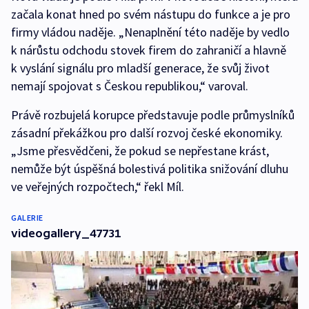
začala konat hned po svém nástupu do funkce a je pro
firmy vládou naděje. „Nenaplnění této naděje by vedlo
k nárůstu odchodu stovek firem do zahraničí a hlavně
k vyslání signálu pro mladší generace, že svůj život
nemají spojovat s Českou republikou,“ varoval.
Právě rozbujelá korupce představuje podle průmyslníků
zásadní překážkou pro další rozvoj české ekonomiky.
„Jsme přesvědčeni, že pokud se nepřestane krást,
nemůže být úspěšná bolestivá politika snižování dluhu
ve veřejných rozpočtech,“ řekl Míl.
GALERIE
videogallery_47731