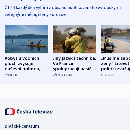
ČT24 každý den vybírá z obsahu publikovaného evropskými
veřejnými médii, členy Eurovize.
Pobyt u vodních
Jiný jazyk i technika.
„Musíme zapo
ploch zvyšuje
Ve Francii
ženy.“ Litevšt
duševní pohodu,
spolupracují hasiči z
politici zvažuj
ukázala
různých zemí
dohodu o
před 8
h
včera v 15:30
5. 8. 2026
mezinárodní studie
demografii
Divácké centrum