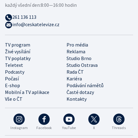
každý všední den:
8:00—16:00 hodin
261 136 113
info@ceskatelevize.cz
TV program
Pro média
Živé vysílání
Reklama
TV poplatky
Studio Brno
Teletext
Studio Ostrava
Podcasty
Rada ČT
Počasí
Kariéra
E-shop
Podávání námětů
Mobilní a TV aplikace
Časté dotazy
Vše o ČT
Kontakty
Instagram
Facebook
YouTube
X
Threads