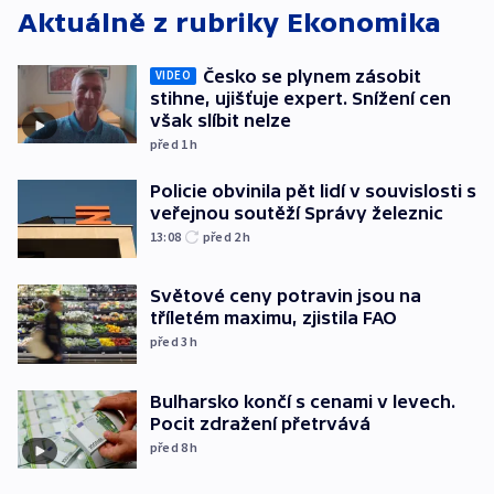
Aktuálně z rubriky
Ekonomika
Česko se plynem zásobit
VIDEO
stihne, ujišťuje expert. Snížení cen
však slíbit nelze
před 1
h
Policie obvinila pět lidí v souvislosti s
veřejnou soutěží Správy železnic
13:08
před 2
h
Světové ceny potravin jsou na
tříletém maximu, zjistila FAO
před 3
h
Bulharsko končí s cenami v levech.
Pocit zdražení přetrvává
před 8
h