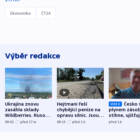
Ekonomika
ČT24
Výběr redakce
Ukrajina znovu
Hejtmani řeší
Česko 
VIDEO
zasáhla sklady
chybějící peníze na
plynem zásob
Wildberries. Rusové
opravu silnic. Jsou
stihne, ujišťu
útočili v Charkovské
nenárokové, namítá
expert. Sníže
09:02
před 27
m
09:15
před 1
h
před 1
h
oblasti
ministerstvo
však slíbit ne