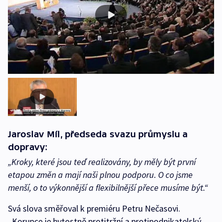
Jaroslav Míl, předseda svazu průmyslu a
dopravy:
„Kroky, které jsou teď realizovány, by měly být první
etapou změn a mají naši plnou podporu. O co jsme
menší, o to výkonnější a flexibilnější přece musíme být.“
Svá slova směřoval k premiéru Petru Nečasovi.
„Korupce je bytostně protitržní a protipodnikatelský