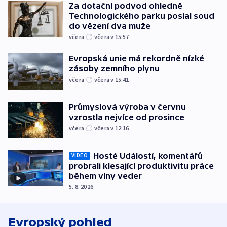
Za dotační podvod ohledně
Technologického parku poslal soud
do vězení dva muže
včera
včera v 15:57
Evropská unie má rekordně nízké
zásoby zemního plynu
včera
včera v 15:41
Průmyslová výroba v červnu
vzrostla nejvíce od prosince
včera
včera v 12:16
Hosté Událostí, komentářů
VIDEO
probrali klesající produktivitu práce
během vlny veder
5. 8. 2026
Evropský pohled