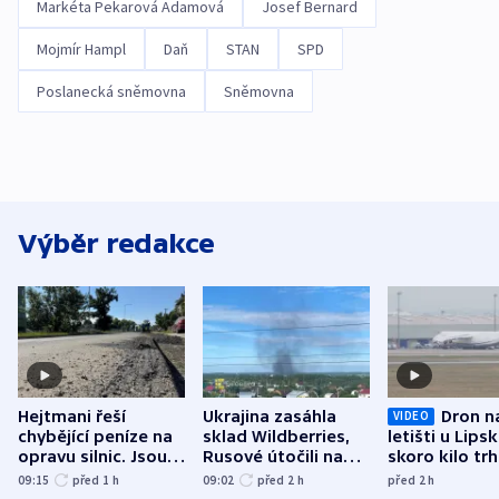
Markéta Pekarová Adamová
Josef Bernard
Mojmír Hampl
Daň
STAN
SPD
Poslanecká sněmovna
Sněmovna
Výběr redakce
Hejtmani řeší
Ukrajina zasáhla
Dron n
VIDEO
chybějící peníze na
sklad Wildberries,
letišti u Lips
opravu silnic. Jsou
Rusové útočili na
skoro kilo trh
nenárokové, namítá
trh, hasiče či
indicie ukazuj
09:15
před 1
h
09:02
před 2
h
před 2
h
ministerstvo
stadion
Rusko