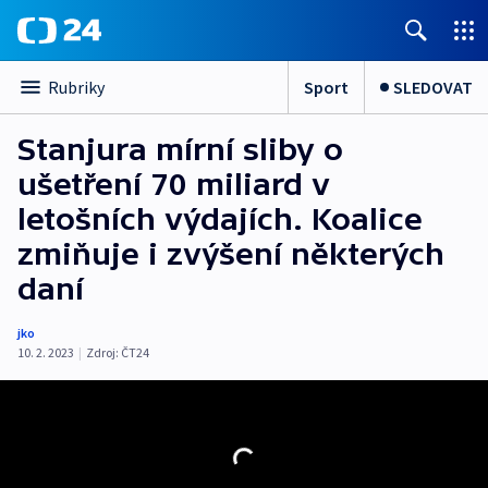
Sport
SLEDOVAT
Rubriky
Stanjura mírní sliby o
ušetření 70 miliard v
letošních výdajích. Koalice
zmiňuje i zvýšení některých
daní
jko
10. 2. 2023
|
Zdroj:
ČT24