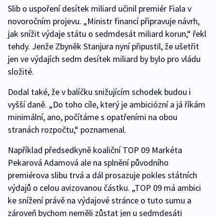
Slib o uspoření desítek miliard učinil premiér Fiala v
novoročním projevu. „Ministr financí připravuje návrh,
jak snížit výdaje státu o sedmdesát miliard korun,“ řekl
tehdy. Jenže Zbyněk Stanjura nyní připustil, že ušetřit
jen ve výdajích sedm desítek miliard by bylo pro vládu
složité.
Dodal také, že v balíčku snižujícím schodek budou i
vyšší daně. „Do toho cíle, který je ambiciózní a já říkám
minimální, ano, počítáme s opatřeními na obou
stranách rozpočtu,“ poznamenal.
Například předsedkyně koaliční TOP 09 Markéta
Pekarová Adamová ale na splnění původního
premiérova slibu trvá a dál prosazuje pokles státních
výdajů o celou avizovanou částku. „TOP 09 má ambici
ke snížení právě na výdajové stránce o tuto sumu a
zároveň bychom neměli zůstat jen u sedmdesáti