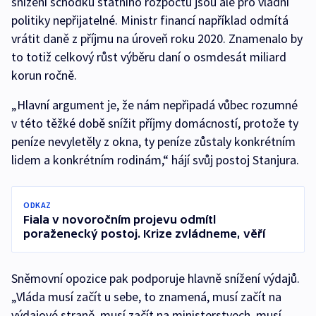
snížení schodku státního rozpočtu jsou ale pro vládní
politiky nepřijatelné. Ministr financí například odmítá
vrátit daně z příjmu na úroveň roku 2020. Znamenalo by
to totiž celkový růst výběru daní o osmdesát miliard
korun ročně.
„Hlavní argument je, že nám nepřipadá vůbec rozumné
v této těžké době snížit příjmy domácností, protože ty
peníze nevyletěly z okna, ty peníze zůstaly konkrétním
lidem a konkrétním rodinám,“ hájí svůj postoj Stanjura.
ODKAZ
Fiala v novoročním projevu odmítl
poraženecký postoj. Krize zvládneme, věří
Sněmovní opozice pak podporuje hlavně snížení výdajů.
„Vláda musí začít u sebe, to znamená, musí začít na
výdajové straně, musí začít na ministerstvech, musí