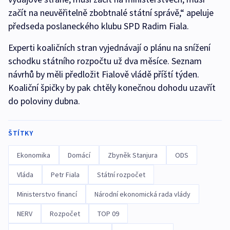
začít na neuvěřitelně zbobtnalé státní správě,“ apeluje
předseda poslaneckého klubu SPD Radim Fiala.
Experti koaličních stran vyjednávají o plánu na snížení
schodku státního rozpočtu už dva měsíce. Seznam
návrhů by měli předložit Fialově vládě příští týden.
Koaliční špičky by pak chtěly konečnou dohodu uzavřít
do poloviny dubna.
ŠTÍTKY
Ekonomika
Domácí
Zbyněk Stanjura
ODS
Vláda
Petr Fiala
Státní rozpočet
Ministerstvo financí
Národní ekonomická rada vlády
NERV
Rozpočet
TOP 09