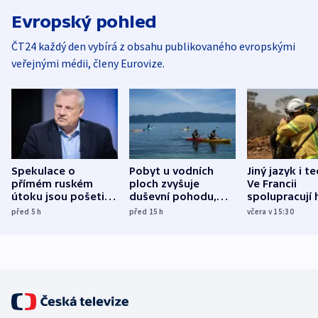
Evropský pohled
ČT24 každý den vybírá z obsahu publikovaného evropskými
veřejnými médii, členy Eurovize.
Spekulace o
Pobyt u vodních
Jiný jazyk i t
přímém ruském
ploch zvyšuje
Ve Francii
útoku jsou pošetilé,
duševní pohodu,
spolupracují h
míní estonský
ukázala
různých zemí
před 5
h
před 15
h
včera v 15:30
bezpečnostní
mezinárodní studie
expert