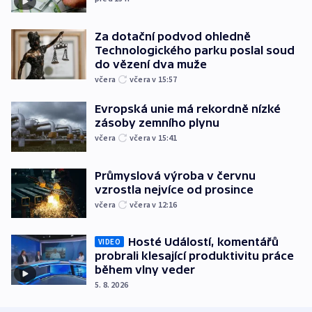
Za dotační podvod ohledně
Technologického parku poslal soud
do vězení dva muže
včera
včera v 15:57
Evropská unie má rekordně nízké
zásoby zemního plynu
včera
včera v 15:41
Průmyslová výroba v červnu
vzrostla nejvíce od prosince
včera
včera v 12:16
Hosté Událostí, komentářů
VIDEO
probrali klesající produktivitu práce
během vlny veder
5. 8. 2026