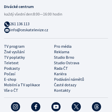
Divácké centrum
každý všední den:
8:00—16:00 hodin
261 136 113
info@ceskatelevize.cz
TV program
Pro média
Živé vysílání
Reklama
TV poplatky
Studio Brno
Teletext
Studio Ostrava
Podcasty
Rada ČT
Počasí
Kariéra
E-shop
Podávání námětů
Mobilní a TV aplikace
Časté dotazy
Vše o ČT
Kontakty