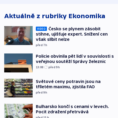
Aktuálně z rubriky
Ekonomika
Česko se plynem zásobit
VIDEO
stihne, ujišťuje expert. Snížení cen
však slíbit nelze
před 7
h
Policie obvinila pět lidí v souvislosti s
veřejnou soutěží Správy železnic
13:08
před 9
h
Světové ceny potravin jsou na
tříletém maximu, zjistila FAO
před 9
h
Bulharsko končí s cenami v levech.
Pocit zdražení přetrvává
před 15
h