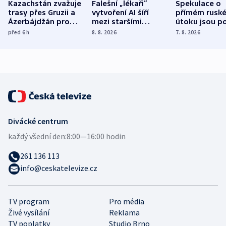
Kazachstán zvažuje
Falešní „lékaři“
Spekulace o
trasy přes Gruzii a
vytvoření AI šíří
přímém rusk
Ázerbájdžán pro
mezi staršími
útoku jsou po
vývoz ropy do
Poláky nebezpečné
míní estonsk
před 6
h
8. 8. 2026
7. 8. 2026
Evropy
zdravotní rady
bezpečnostn
expert
Divácké centrum
každý všední den:
8:00—16:00 hodin
261 136 113
info@ceskatelevize.cz
TV program
Pro média
Živé vysílání
Reklama
TV poplatky
Studio Brno