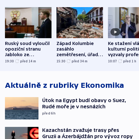
Ruský soud vyloučil
Západ Kolumbie
Ke stažení vl
opoziční stranu
zasáhlo
kulturní polit
Jabloko ze
zemětřesení, úřady
vyzvaly profe
zářijových „voleb“
hlásí přes sto obětí
organizace, s
19:30
před 14
m
15:30
před 34
m
10:07
před 1
h
odbory
Aktuálně z rubriky
Ekonomika
Útok na Egypt budí obavy o Suez,
Rudé moře je v nesnázích
před 6
h
Kazachstán zvažuje trasy přes
Gruzii a Ázerbájdžán pro vývoz ropy