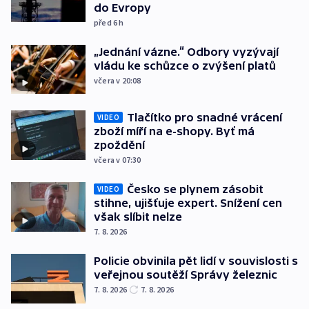
do Evropy
před 6
h
„Jednání vázne.“ Odbory vyzývají
vládu ke schůzce o zvýšení platů
včera v 20:08
Tlačítko pro snadné vrácení
VIDEO
zboží míří na e-shopy. Byť má
zpoždění
včera v 07:30
Česko se plynem zásobit
VIDEO
stihne, ujišťuje expert. Snížení cen
však slíbit nelze
7. 8. 2026
Policie obvinila pět lidí v souvislosti s
veřejnou soutěží Správy železnic
7. 8. 2026
7. 8. 2026