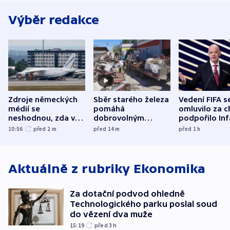
Výběr redakce
Zdroje německých
Sběr starého železa
Vedení FIFA s
médií se
pomáhá
omluvilo za c
neshodnou, zda v
dobrovolným
podpořilo Inf
letadle ohroženém
hasičům financovat
UEFA trvá na
10:56
před 2
m
před 14
m
před 1
h
v Lipsku dronem
techniku i akce
bojkotu
byla munice
Aktuálně z rubriky
Ekonomika
Za dotační podvod ohledně
Technologického parku poslal soud
do vězení dva muže
15:19
před 3
h