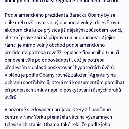
volal po nutnosti další regulace finančního sektoru.
Podle amerického prezidenta Baracka Obamy by se
dále měl rozšiřovat volný obchod a volný trh. Světová
ekonomická krize prý sice již nějakým způsobem končí,
ale teď právě začíná příprava na budoucnost. V jejím
rámci je mimo volný obchod podle amerického
prezidenta potřeba rovněž regulace finančního trhu či
obnovení vůle po odpovědnosti, což je potřeba
především v oblasti poskytování hypotečních úvěrů.
V plánu je podle Obamy rovněž založení Agentury na
ochranu spotřebitelů, která má konzumentům pomáhat
při podpisech smluv např. o poskytování různých druhů
úvěrů.
V pozorně sledovaném projevu, který z finančního
centra v New Yorku přenášela většina významných
televizních stanic, Obama také řekl, že podle jeho