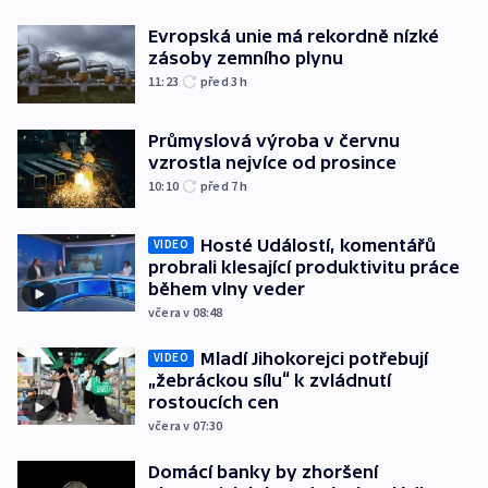
Evropská unie má rekordně nízké
zásoby zemního plynu
11:23
před 3
h
Průmyslová výroba v červnu
vzrostla nejvíce od prosince
10:10
před 7
h
Hosté Událostí, komentářů
VIDEO
probrali klesající produktivitu práce
během vlny veder
včera v 08:48
Mladí Jihokorejci potřebují
VIDEO
„žebráckou sílu“ k zvládnutí
rostoucích cen
včera v 07:30
Domácí banky by zhoršení