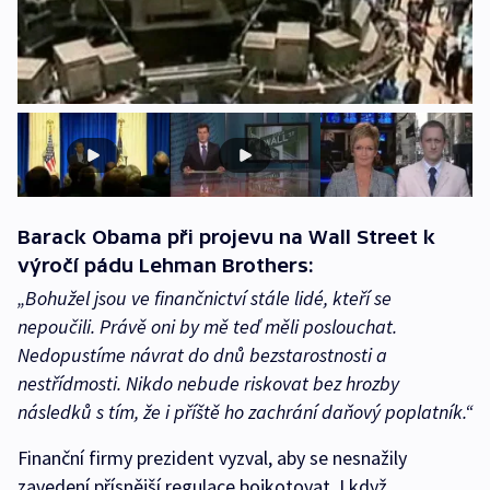
Barack Obama při projevu na Wall Street k
výročí pádu Lehman Brothers:
„Bohužel jsou ve finančnictví stále lidé, kteří se
nepoučili. Právě oni by mě teď měli poslouchat.
Nedopustíme návrat do dnů bezstarostnosti a
nestřídmosti. Nikdo nebude riskovat bez hrozby
následků s tím, že i příště ho zachrání daňový poplatník.“
Finanční firmy prezident vyzval, aby se nesnažily
zavedení přísnější regulace bojkotovat. I když