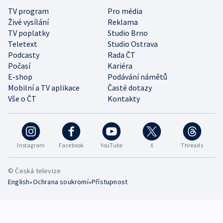
TV program
Pro média
Živé vysílání
Reklama
TV poplatky
Studio Brno
Teletext
Studio Ostrava
Podcasty
Rada ČT
Počasí
Kariéra
E-shop
Podávání námětů
Mobilní a TV aplikace
Časté dotazy
Vše o ČT
Kontakty
Instagram
Facebook
YouTube
X
Threads
© Česká televize
•
•
English
Ochrana soukromí
Přístupnost