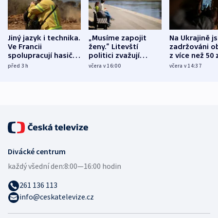
Jiný jazyk i technika.
„Musíme zapojit
Na Ukrajině j
Ve Francii
ženy.“ Litevští
zadržováni o
spolupracují hasiči z
politici zvažují
z více než 50 
různých zemí
dohodu o
Bojovali na s
před 3
h
včera v 16:00
včera v 14:37
demografii
Ruska
Divácké centrum
každý všední den:
8:00—16:00 hodin
261 136 113
info@ceskatelevize.cz