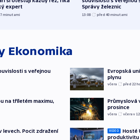
ři si otestují každý řez, říká
souvislosti s veřejnou 
ký expert
Správy železnic
37
minutami
13:08
před 40
minutami
ky
Ekonomika
souvislosti s veřejnou
Evropská un
plynu
včera
před 22
h
u na tříletém maximu,
Průmyslová v
prosince
včera
včera v 12
v levech. Pocit zdražení
Hosté U
VIDEO
produktivitu