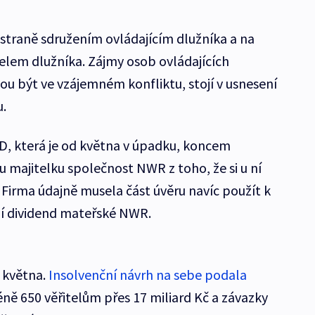
 straně sdružením ovládajícím dlužníka a na
telem dlužníka. Zájmy osob ovládajících
ou být ve vzájemném konfliktu, stojí v usnesení
.
, která je od května v úpadku, koncem
 majitelku společnost NWR z toho, že si u ní
. Firma údajně musela část úvěru navíc použít k
í dividend mateřské NWR.
 května.
Insolvenční návrh na sebe podala
éně 650 věřitelům přes 17 miliard Kč a závazky