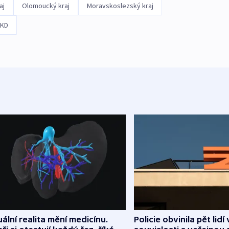
aj
Olomoucký kraj
Moravskoslezský kraj
KD
uální realita mění medicínu.
Policie obvinila pět lidí 