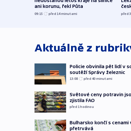
nedostanou letos kraje na silnice
Léka
ani korunu, řekl Půta
čes
09:15
před 14
minutami
před 
Aktuálně z rubri
Policie obvinila pět lidí v 
soutěží Správy železnic
13:08
před 40
minutami
Světové ceny potravin jso
zjistila FAO
před 1
hodinou
Bulharsko končí s cenami 
přetrvává