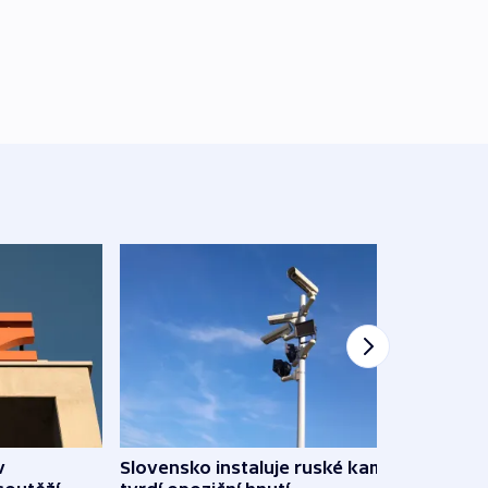
v
Slovensko instaluje ruské kamery,
Omez