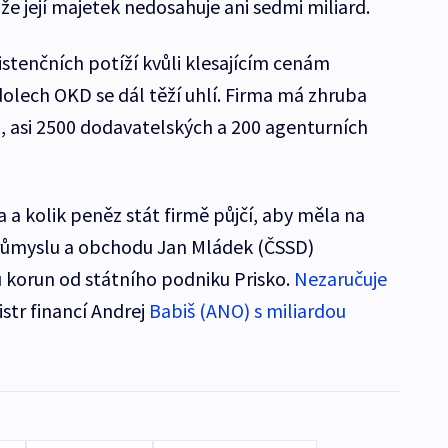
e její majetek nedosahuje ani sedmi miliard.
stenčních potíží kvůli klesajícím cenám
dolech OKD se dál těží uhlí. Firma má zhruba
 asi 2500 dodavatelských a 200 agenturních
 a kolik peněz stát firmě půjčí, aby měla na
průmyslu a obchodu Jan Mládek (ČSSD)
u korun od státního podniku Prisko.
Nezaručuje
istr financí Andrej
Babiš (ANO) s miliardou