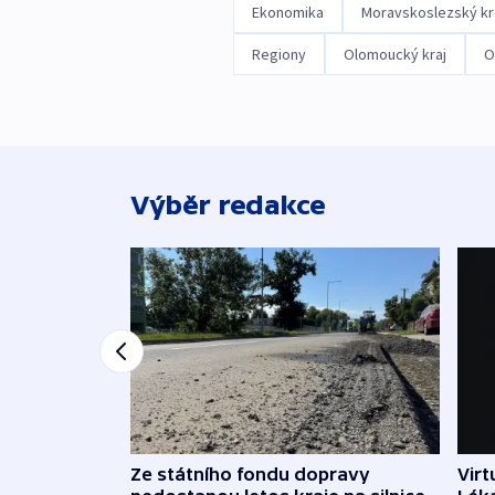
Ekonomika
Moravskoslezský kr
Regiony
Olomoucký kraj
O
Výběr redakce
Ze státního fondu dopravy
Virt