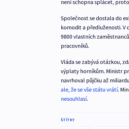
není schopna splácet, protož
Společnost se dostala do exi
komodit a předluženosti. V 
9800 vlastních zaměstnanců,
pracovníků.
Vláda se zabývá otázkou, zda
výplaty horníkům. Ministr 
navrhoval půjčku až miliard
ale, že se vše státu vrátí
. Min
nesouhlasí
.
ŠTÍTKY