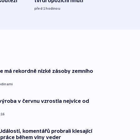
soutěží
tvrdí opoziční hnutí
hrozí
služ
před 1
hodinou
09:05
ie má rekordně nízké zásoby zemního
odinami
ýroba v červnu vzrostla nejvíce od
:16
dálostí, komentářů probrali klesající
 práce během vlny veder