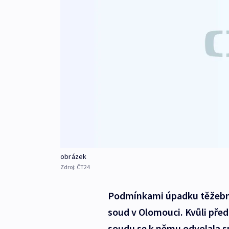
obrázek
Zdroj:
ČT24
Podmínkami úpadku těžební
soud v Olomouci. Kvůli pře
soudu se k němu odvolala s