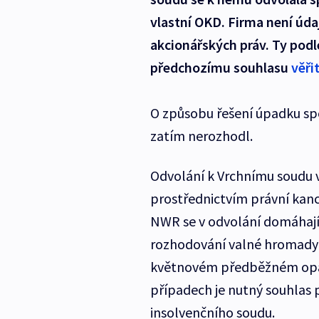
vlastní OKD. Firma není úd
akcionářských práv. Ty pod
předchozímu souhlasu
věři
O způsobu řešení úpadku spo
zatím nerozhodl.
Odvolání k Vrchnímu soudu
prostřednictvím právní kanc
NWR se v odvolání domáhají
rozhodování valné hromady č
květnovém předběžném opatř
případech je nutný souhlas
insolvenčního soudu.