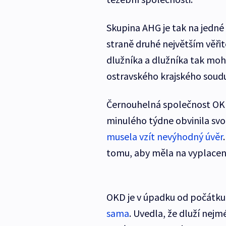
Skupina AHG je tak na jedné
straně druhé největším věři
dlužníka a dlužníka tak moh
ostravského krajského soudu
Černouhelná společnost OKD
minulého týdne obvinila svou
musela vzít nevýhodný úvěr
tomu, aby měla na vyplacen
OKD je v úpadku od počátku
sama
. Uvedla, že dluží nejm