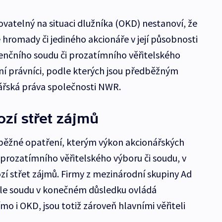
vatelný na situaci dlužníka (OKD) nestanoví, že
 hromady či jediného akcionáře v její působnosti
venčního soudu či prozatímního věřitelského
ání právníci, podle kterých jsou předběžným
řská práva společnosti NWR.
ozí střet zájmů
dběžné opatření, kterým výkon akcionářských
prozatímního věřitelského výboru či soudu, v
zí střet zájmů. Firmy z mezinárodní skupiny Ad
le soudu v konečném důsledku ovládá
o i OKD, jsou totiž zároveň hlavními věřiteli