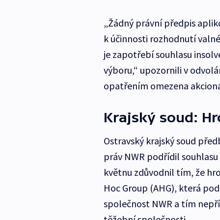
„Žádný právní předpis apliko
k účinnosti rozhodnutí valné
je zapotřebí souhlasu insol
výboru,“ upozornili v odvol
opatřením omezena akcioná
Krajský soud: Hr
Ostravský krajský soud pře
práv NWR podřídil souhlasu 
květnu zdůvodnil tím, že hro
Hoc Group (AHG), která pod
společnost NWR a tím nepřím
těžební společnosti.