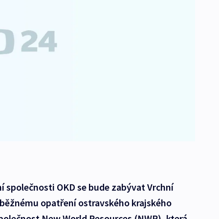
 společnosti OKD se bude zabývat Vrchní
dběžnému opatření ostravského krajského
polečnost New World Resources (NWR), která