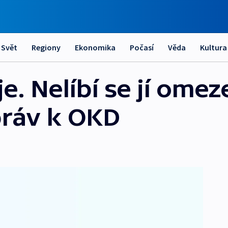
Svět
Regiony
Ekonomika
Počasí
Věda
Kultura
. Nelíbí se jí omez
práv k OKD