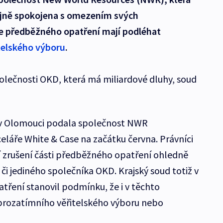
ajně spokojena s omezením svých
le předběžného opatření mají podléhat
telského výboru
.
lečnosti OKD, která má miliardové dluhy, soud
 v Olomouci podala společnost NWR
eláře White & Case na začátku června. Právníci
 zrušení části předběžného opatření ohledně
i jediného společníka OKD. Krajský soud totiž v
ení stanovil podmínku, že i v těchto
 prozatímního věřitelského výboru nebo