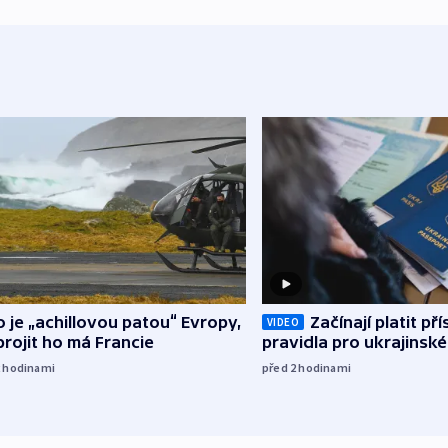
o je „achillovou patou“ Evropy,
Začínají platit pří
VIDEO
rojit ho má Francie
pravidla pro ukrajinské
2
hodinami
před 2
hodinami