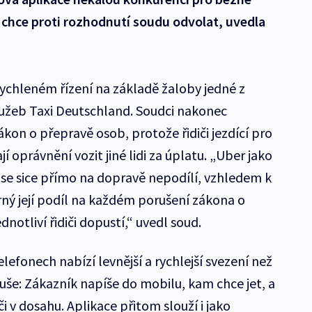
 chce proti rozhodnutí soudu odvolat, uvedla
rychleném řízení na základě žaloby jedné z
lužeb Taxi Deutschland. Soudci nakonec
ákon o přepravě osob, protože řidiči jezdící pro
í oprávnění vozit jiné lidi za úplatu. „Uber jako
se sice přímo na dopravě nepodílí, vzhledem k
rný její podíl na každém porušení zákona o
notliví řidiči dopustí,“ uvedl soud.
lefonech nabízí levnější a rychlejší svezení než
duše: Zákazník napíše do mobilu, kam chce jet, a
či v dosahu. Aplikace přitom slouží i jako