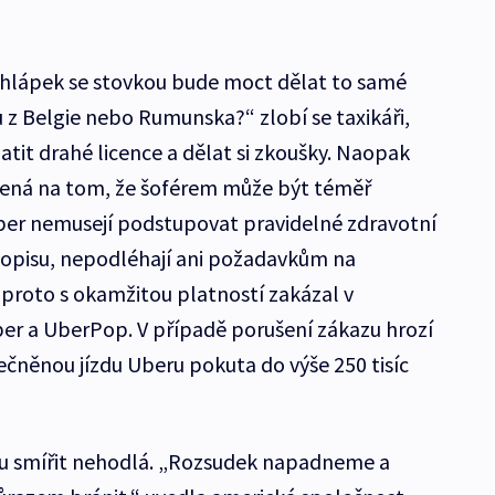
a chlápek se stovkou bude moct dělat to samé
 z Belgie nebo Rumunska?“ zlobí se taxikáři,
latit drahé licence a dělat si zkoušky. Naopak
žená na tom, že šoférem může být téměř
 Uber nemusejí podstupovat pravidelné zdravotní
topisu, nepodléhají ani požadavkům na
 proto s okamžitou platností zakázal v
er a UberPop. V případě porušení zákazu hrozí
ečněnou jízdu Uberu pokuta do výše 250 tisíc
u smířit nehodlá. „Rozsudek napadneme a