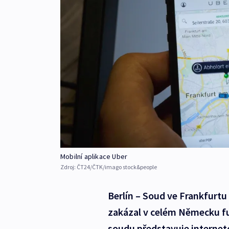
Mobilní aplikace Uber
Zdroj:
ČT24/ČTK/imago stock&people
Berlín – Soud ve Frankfur
zakázal v celém Německu fu
soudu představuje internet