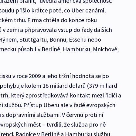
ůrazem bránit,“ uvedla americká společnost.
oudu přišlo krátce poté, co Uber oznámil
kém trhu. Firma chtěla do konce roku
 v zemi a připravovala vstup do řady dalších
 Rýnem, Stuttgartu, Bonnu, Essenu nebo
mecku působil v Berlíně, Hamburku, Mnichově,
isku v roce 2009 a jeho tržní hodnota se po
pohybuje kolem 18 miliard dolarů (379 miliard
 trh, který zprostředkovává kontakt mezi řidiči a
ní službu. Přístup Uberu ale v řadě evropských
u s dopravními službami. V červnu proti ní
evropských měst – tvrdili, že služba pro ně
renci. Radnice v Berlíně a Hamburku službu