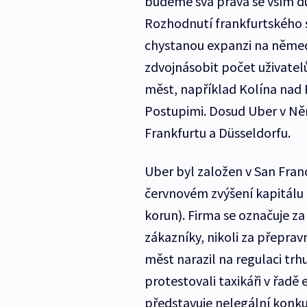
budeme svá práva se vším d
Rozhodnutí frankfurtského s
chystanou expanzi na němec
zdvojnásobit počet uživatelů
měst, například Kolína nad
Postupimi. Dosud Uber v Ně
Frankfurtu a Düsseldorfu.
Uber byl založen v San Franc
červnovém zvýšení kapitálu 
korun). Firma se označuje za
zákazníky, nikoli za přeprav
měst narazil na regulaci trh
protestovali taxikáři v řadě 
představuje nelegální konku