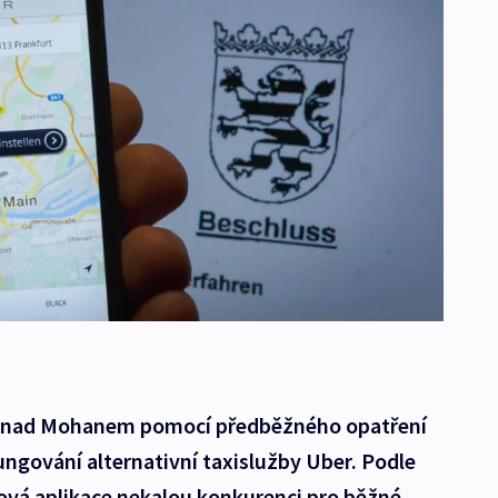
tu nad Mohanem pomocí předběžného opatření
ngování alternativní taxislužby Uber. Podle
ová aplikace nekalou konkurenci pro běžné