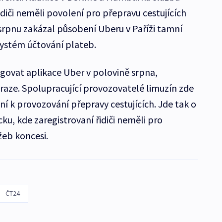
idiči neměli povolení pro přepravu cestujících
 srpnu zakázal působení Uberu v Paříži tamní
systém účtování plateb.
ngovat aplikace Uber v polovině srpna,
raze. Spolupracující provozovatelé limuzín zde
í k provozování přepravy cestujících. Jde tak o
u, kde zaregistrovaní řidiči neměli pro
žeb koncesi.
ČT24