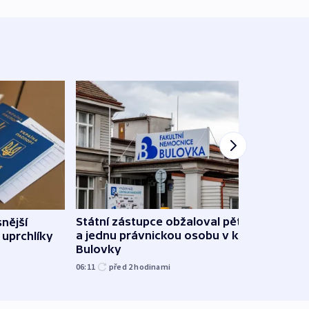
Státní zástupce obžaloval pět lidí
snější
Částí
a jednu právnickou osobu v kauze
 uprchlíky
siln
Bulovky
ponič
06:11
před 2
hodinami
včera