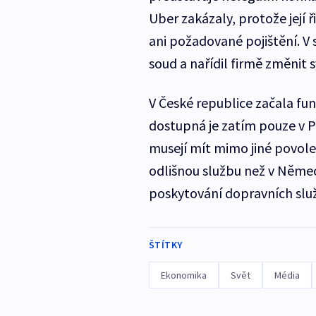
Uber zakázaly, protože její ř
ani požadované pojištění. V
soud a nařídil firmě změnit 
V České republice začala fu
dostupná je zatím pouze v P
musejí mít mimo jiné povolen
odlišnou službu než v Německ
poskytování dopravních slu
ŠTÍTKY
Ekonomika
Svět
Média