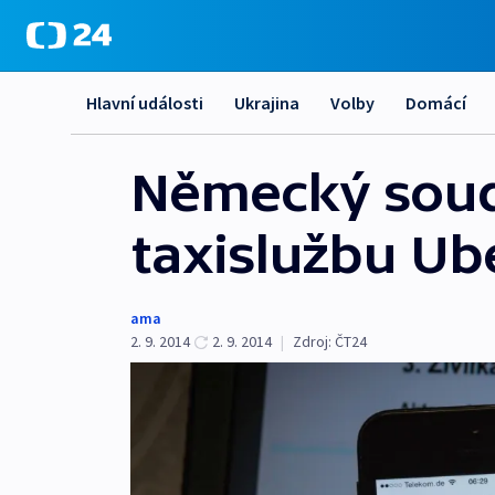
Hlavní události
Ukrajina
Volby
Domácí
Německý soud 
taxislužbu Ube
ama
2. 9. 2014
2. 9. 2014
|
Zdroj:
ČT24