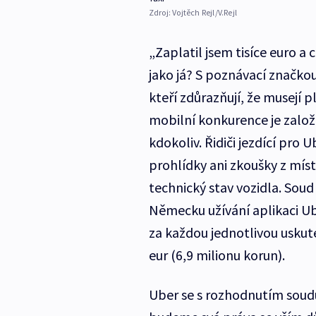
Zdroj:
Vojtěch Rejl/V.Rejl
„Zaplatil jsem tisíce euro 
jako já? S poznávací značkou
kteří zdůrazňují, že musejí p
mobilní konkurence je zalo
kdokoliv. Řidiči jezdící pro
prohlídky ani zkoušky z mís
technický stav vozidla. Soud
Německu užívání aplikaci Ub
za každou jednotlivou uskut
eur (6,9 milionu korun).
Uber se s rozhodnutím soud