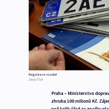
Registrace vozidel
Zdroj:
ČT24
Praha – Ministerstvo doprav
zhruba 100 milionů Kč. Zájem
než kolik úřad za značky pla