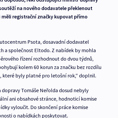
 soutěží na nového dodavatele překlenout
si měli registrační značky kupovat přímo
Autocentrum Psota, dosavadní dodavatel
ch a společnost Eltodo. Z nabídek by mohla
běrového řízení rozhodnout do dvou týdnů,
pohybují kolem 60 korun za značku bez rozdílu
 které byly platné pro letošní rok,“ doplnil.
a dopravy Tomáše Neřolda dosud nebyly
lní ani obsahové stránce, hodnoticí komise
ídky vyloučit. Do skončení práce komise
nosti o nabídkách poskytovat.