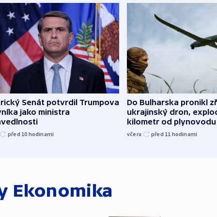
rický Senát potvrdil Trumpova
Do Bulharska pronikl z
níka jako ministra
ukrajinský dron, explo
avedlnosti
kilometr od plynovodu
před 10
hodinami
včera
před 11
hodinami
ky
Ekonomika