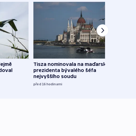
řejmě
Tisza nominovala na maďarského
Ruský
doval
prezidenta bývalého šéfa
čtyři 
nejvyššího soudu
včera
před 16
hodinami