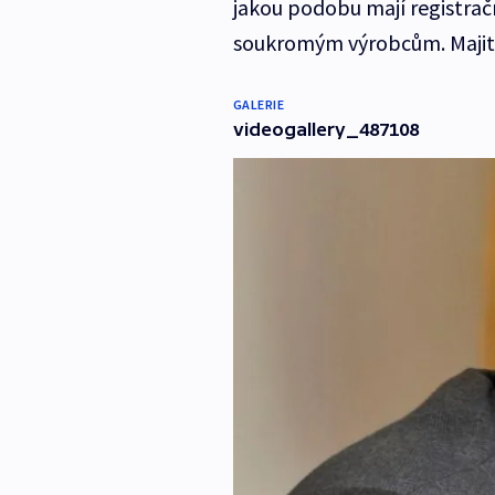
jakou podobu mají registračn
soukromým výrobcům. Majitel
GALERIE
videogallery_487108