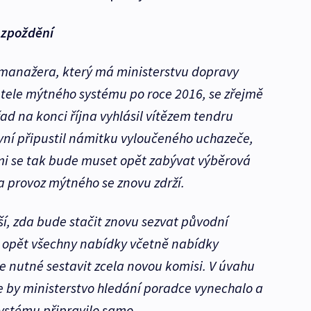
 zpoždění
 manažera, který má ministerstvu dopravy
tele mýtného systému po roce 2016, se zřejmě
řad na konci října vyhlásil vítězem tendru
 nyní připustil námitku vyloučeného uchazeče,
mi se tak bude muset opět zabývat výběrová
a provoz mýtného se znovu zdrží.
ší, zda bude stačit znovu sezvat původní
 opět všechny nabídky včetně nabídky
e nutné sestavit zcela novou komisi. V úvahu
 že by ministerstvo hledání poradce vynechalo a
ystému připravilo samo.