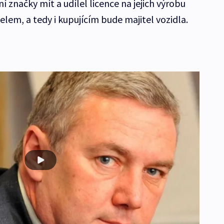
í značky mít a udílel licence na jejich výrobu
em, a tedy i kupujícím bude majitel vozidla.