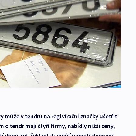
y může v tendru na registrační značky ušetřit
 o tendr mají čtyři firmy, nabídly nižší ceny,
tí doposud, řekl odstupující ministr dopravy