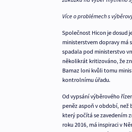
Více o problémech s výběro
Společnost Hicon je dosud j
ministerstvem dopravy má s
spadala pod ministerstvo vni
několikrát kritizováno, že 
Bamaz loni kvůli tomu mini
kontrolnímu úřadu.
Od vypsání výběrového řízen
peněz aspoň v období, než 
který počítá se zavedením zn
roku 2016, má inspiraci v N