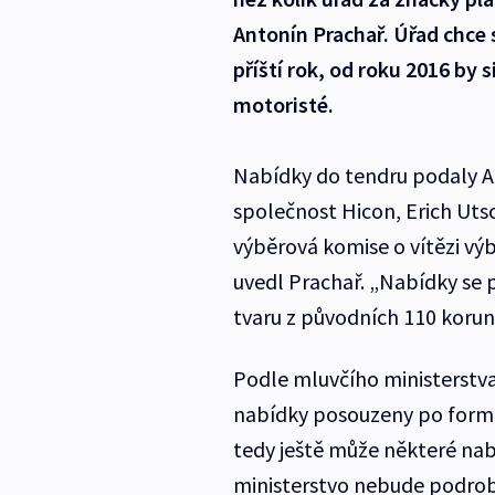
Antonín Prachař. Úřad chce
příští rok, od roku 2016 by 
motoristé.
Nabídky do tendru podaly 
společnost Hicon, Erich Uts
výběrová komise o vítězi vý
uvedl Prachař. „Nabídky se 
tvaru z původních 110 korun,
Podle mluvčího ministerstv
nabídky posouzeny po formá
tedy ještě může některé nab
ministerstvo nebude podrob