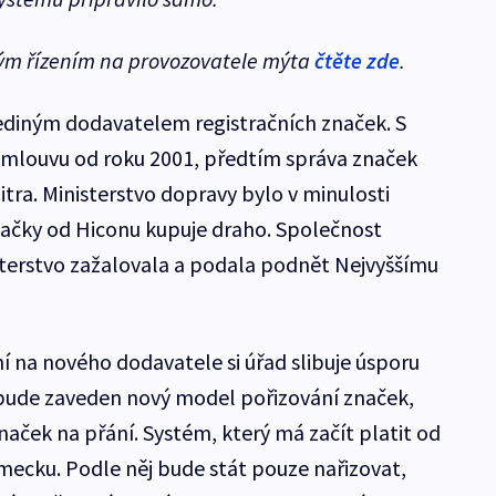
vým řízením na provozovatele mýta
čtěte zde
.
ediným dodavatelem registračních značek. S
mlouvu od roku 2001, předtím správa značek
tra. Ministerstvo dopravy bylo v minulosti
značky od Hiconu kupuje draho. Společnost
sterstvo zažalovala a podala podnět Nejvyššímu
í na nového dodavatele si úřad slibuje úsporu
bude zaveden nový model pořizování značek,
aček na přání. Systém, který má začít platit od
ěmecku. Podle něj bude stát pouze nařizovat,