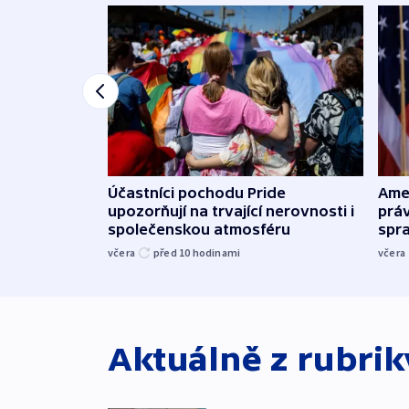
Účastníci pochodu Pride
Ame
upozorňují na trvající nerovnosti i
práv
společenskou atmosféru
spr
včera
před 10
hodinami
včera
Aktuálně z rubri