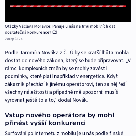
Otázky Václava Moravce: Panuje u nás na trhu mobilních dat
dostatečná konkurence?
Zdroj:
ČT24
Podle Jaromíra Nováka z ČTÚ by se kratší lhůta mohla
dostat do nového zákona, který se bude připravovat. „V
rámci komplexních změn by se mohly zavést i
podmínky, které platí například v energetice. Když
zákazník přechází k jinému operátorovi, ten za něj řeší
všechny náležitosti a případně mě upozorní: musíš
vyrovnat ještě to a to,“ dodal Novák.
Vstup nového operátora by mohl
přinést vyšší konkurenci
Surfování po internetu z mobilu je u nás podle finské