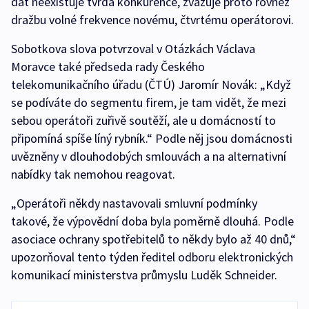
dat neexistuje tvrdá konkurence, zvažuje proto rovněž
dražbu volné frekvence novému, čtvrtému operátorovi.
Sobotkova slova potvrzoval v Otázkách Václava
Moravce také předseda rady Českého
telekomunikačního úřadu (ČTÚ) Jaromír Novák: „Když
se podíváte do segmentu firem, je tam vidět, že mezi
sebou operátoři zuřivě soutěží, ale u domácností to
připomíná spíše líný rybník.“ Podle něj jsou domácnosti
uvězněny v dlouhodobých smlouvách a na alternativní
nabídky tak nemohou reagovat.
„Operátoři někdy nastavovali smluvní podmínky
takové, že výpovědní doba byla poměrně dlouhá. Podle
asociace ochrany spotřebitelů to někdy bylo až 40 dnů,“
upozorňoval tento týden ředitel odboru elektronických
komunikací ministerstva průmyslu Luděk Schneider.