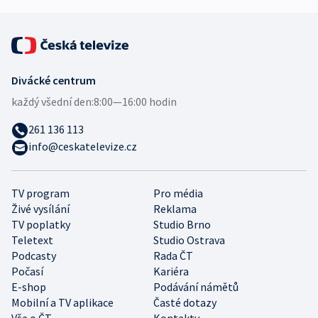
Divácké centrum
každý všední den:
8:00—16:00 hodin
261 136 113
info@ceskatelevize.cz
TV program
Pro média
Živé vysílání
Reklama
TV poplatky
Studio Brno
Teletext
Studio Ostrava
Podcasty
Rada ČT
Počasí
Kariéra
E-shop
Podávání námětů
Mobilní a TV aplikace
Časté dotazy