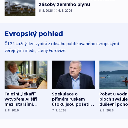
zásoby zemního plynu
6. 8. 2026
6. 8. 2026
Evropský pohled
ČT24 každý den vybírá z obsahu publikovaného evropskými
veřejnými médii, členy Eurovize.
Falešní „lékaři“
Spekulace o
Pobyt u vodn
vytvoření AI šíří
přímém ruském
ploch zvyšuje
mezi staršími
útoku jsou pošetilé,
duševní poho
Poláky nebezpečné
míní estonský
ukázala
8. 8. 2026
7. 8. 2026
7. 8. 2026
zdravotní rady
bezpečnostní
mezinárodní 
expert