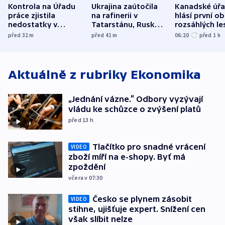
Kontrola na Úřadu
Ukrajina zaútočila
Kanadské úř
práce zjistila
na rafinerii v
hlásí první o
nedostatky v
Tatarstánu, Rusko
rozsáhlých le
účetnictví za 5,6
bombardovalo
požárů
před 32
m
před 41
m
06:20
před 1
h
miliardy
Sumy
Aktuálně z rubriky
Ekonomika
„Jednání vázne.“ Odbory vyzývají
vládu ke schůzce o zvýšení platů
před 13
h
Tlačítko pro snadné vrácení
VIDEO
zboží míří na e-shopy. Byť má
zpoždění
včera v 07:30
Česko se plynem zásobit
VIDEO
stihne, ujišťuje expert. Snížení cen
však slíbit nelze