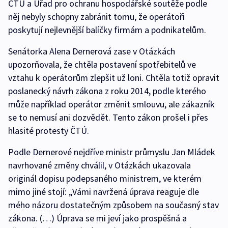
ČTÚ a Úřad pro ochranu hospodářské soutěže podle
něj nebyly schopny zabránit tomu, že operátoři
poskytují nejlevnější balíčky firmám a podnikatelům.
Senátorka Alena Dernerová zase v Otázkách
upozorňovala, že chtěla postavení spotřebitelů ve
vztahu k operátorům zlepšit už loni. Chtěla totiž opravit
poslanecký návrh zákona z roku 2014, podle kterého
může například operátor změnit smlouvu, ale zákazník
se to nemusí ani dozvědět. Tento zákon prošel i přes
hlasité protesty ČTÚ.
Podle Dernerové nejdříve ministr průmyslu Jan Mládek
navrhované změny chválil, v Otázkách ukazovala
originál dopisu podepsaného ministrem, ve kterém
mimo jiné stojí: „Vámi navržená úprava reaguje dle
mého názoru dostatečným způsobem na současný stav
zákona. (…) Úprava se mi jeví jako prospěšná a