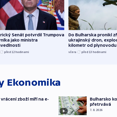
rický Senát potvrdil Trumpova
Do Bulharska pronikl z
níka jako ministra
ukrajinský dron, explo
avedlnosti
kilometr od plynovodu
před 12
hodinami
včera
před 13
hodinami
ky
Ekonomika
vrácení zboží míří na e-
Bulharsko ko
přetrvává
7. 8. 2026