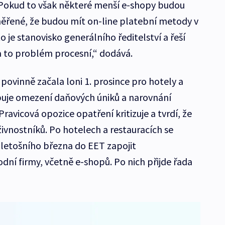
„Pokud to však některé menší e-shopy budou
ěřené, že budou mít on-line platební metody v
to je stanovisko generálního ředitelství a řeší
a to problém procesní,“ dodává.
povinně začala loni 1. prosince pro hotely a
libuje omezení daňových úniků a narovnání
ravicová opozice opatření kritizuje a tvrdí, že
ivnostníků. Po hotelech a restauracích se
 letošního března do EET zapojit
í firmy, včetně e-shopů. Po nich přijde řada