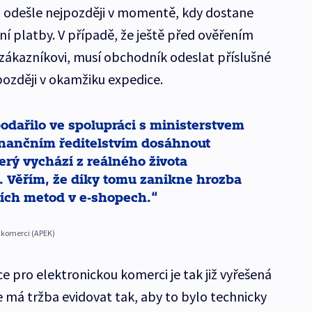
 odešle nejpozději v momentě, kdy dostane
í platby. V případě, že ještě před ověřením
zákazníkovi, musí obchodník odeslat příslušné
později v okamžiku expedice.
odařilo ve spolupráci s ministerstvem
inančním ředitelstvím dosáhnout
rý vychází z reálného života
 Věřím, že díky tomu zanikne hrozba
ních metod v e-shopech.
u komerci (APEK)
e pro elektronickou komerci je tak již vyřešená
e má tržba evidovat tak, aby to bylo technicky