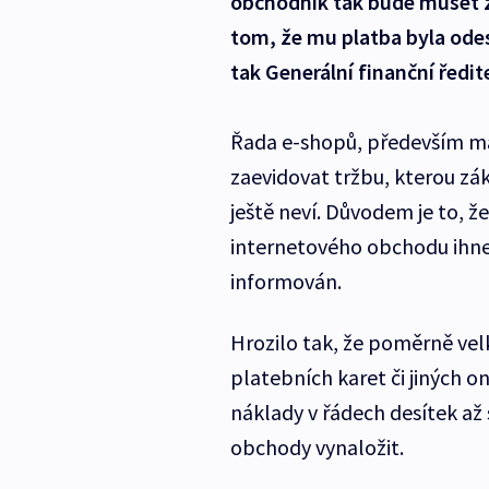
obchodník tak bude muset za
tom, že mu platba byla ode
tak Generální finanční ředit
Řada e-shopů, především mal
zaevidovat tržbu, kterou zák
ještě neví. Důvodem je to, ž
internetového obchodu ihned
informován.
Hrozilo tak, že poměrně vel
platebních karet či jiných o
náklady v řádech desítek až 
obchody vynaložit.