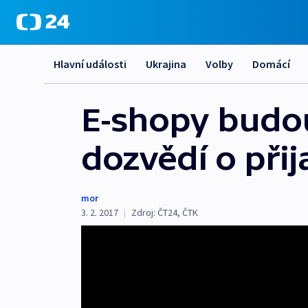
Hlavní události
Ukrajina
Volby
Domácí
E-shopy budou
dozvědí o přij
mor
3. 2. 2017
|
Zdroj:
ČT24, ČTK