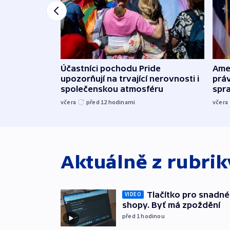
Účastníci pochodu Pride
Ame
upozorňují na trvající nerovnosti i
práv
společenskou atmosféru
spr
včera
před 12
hodinami
včera
Aktuálně z rubri
Tlačítko pro snadné 
VIDEO
shopy. Byť má zpoždění
před 1
hodinou