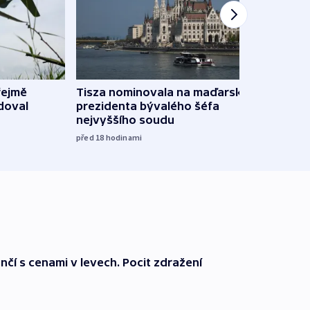
řejmě
Tisza nominovala na maďarského
Ruský
doval
prezidenta bývalého šéfa
čtyři 
nejvyššího soudu
včera
před 18
hodinami
nčí s cenami v levech. Pocit zdražení