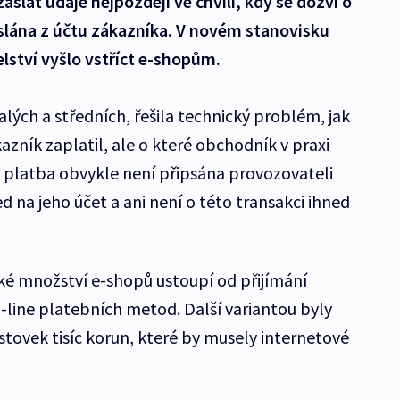
slat údaje nejpozději ve chvíli, kdy se dozví o
slána z účtu zákazníka. V novém stanovisku
elství vyšlo vstříct e-shopům.
ých a středních, řešila technický problém, jak
azník zaplatil, ale o které obchodník v praxi
e platba obvykle není připsána provozovateli
 na jeho účet a ani není o této transakci ihned
ké množství e-shopů ustoupí od přijímání
n-line platebních metod. Další variantou byly
stovek tisíc korun, které by musely internetové