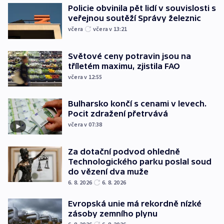
Policie obvinila pět lidí v souvislosti s
veřejnou soutěží Správy železnic
včera
včera v 13:21
Světové ceny potravin jsou na
tříletém maximu, zjistila FAO
včera v 12:55
Bulharsko končí s cenami v levech.
Pocit zdražení přetrvává
včera v 07:38
Za dotační podvod ohledně
Technologického parku poslal soud
do vězení dva muže
6. 8. 2026
6. 8. 2026
Evropská unie má rekordně nízké
zásoby zemního plynu