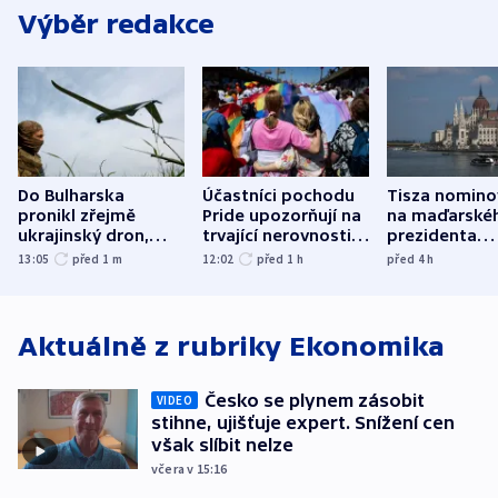
Výběr redakce
Do Bulharska
Účastníci pochodu
Tisza nomino
pronikl zřejmě
Pride upozorňují na
na maďarské
ukrajinský dron,
trvající nerovnosti i
prezidenta
explodoval kilometr
společenskou
bývalého šéf
13:05
před 1
m
12:02
před 1
h
před 4
h
od plynovodu
atmosféru
nejvyššího s
Aktuálně z rubriky
Ekonomika
Česko se plynem zásobit
VIDEO
stihne, ujišťuje expert. Snížení cen
však slíbit nelze
včera v 15:16