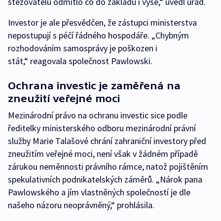
stěžovatelů odmítlo co do základu i výše,“ uvedl úřad.
Investor je ale přesvědčen, že zástupci ministerstva
nepostupují s péčí řádného hospodáře. „Chybným
rozhodováním samosprávy je poškozen i
stát,“ reagovala společnost Pawlowski.
Ochrana investic je zaměřená na
zneužití veřejné moci
Mezinárodní právo na ochranu investic sice podle
ředitelky ministerského odboru mezinárodní právní
služby Marie Talašové chrání zahraniční investory před
zneužitím veřejné moci, není však v žádném případě
zárukou neměnnosti právního rámce, natož pojištěním
spekulativních podnikatelských záměrů. „Nárok pana
Pawlowského a jím vlastněných společností je dle
našeho názoru neoprávněný,“ prohlásila.