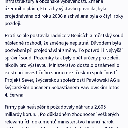
infrastruktury a občanské vybavenosti. Změna
územního plánu, která by výstavbu povolila, byla
projednávána od roku 2006 a schválena byla o čtyři roky
později.
Proti se ale postavila radnice v Benicích a městský soud
následně rozhodl, že změna je neplatná. Důvodem byla
pochybení při projednávání změny. To potvrdil i Nejvyšší
správní soud. Pozemky tak byly opět určeny pro zeleň,
nikoliv pro výstavbu. Ministerstvo dostalo oznámení o
existenci investičního sporu mezi českou společností
Projekt Sever, švýcarskou společností Pawlowski AG a
švýcarským občanem Sebastianem Pawlowskim letos
4. června.
Firmy pak neúspěšně požadovaly náhradu 2,605
miliardy korun. „Po důkladném zhodnocení veškerých
relevantních dokumentů ministerstvo financí nárok