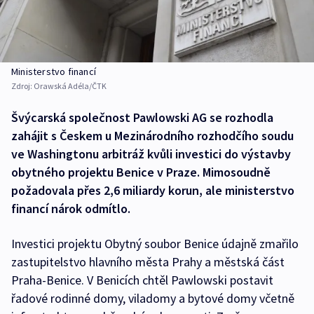
Ministerstvo financí
Zdroj:
Orawská Adéla/ČTK
Švýcarská společnost Pawlowski AG se rozhodla
zahájit s Českem u Mezinárodního rozhodčího soudu
ve Washingtonu arbitráž kvůli investici do výstavby
obytného projektu Benice v Praze. Mimosoudně
požadovala přes 2,6 miliardy korun, ale ministerstvo
financí nárok odmítlo.
Investici projektu Obytný soubor Benice údajně zmařilo
zastupitelstvo hlavního města Prahy a městská část
Praha-Benice. V Benicích chtěl Pawlowski postavit
řadové rodinné domy, viladomy a bytové domy včetně