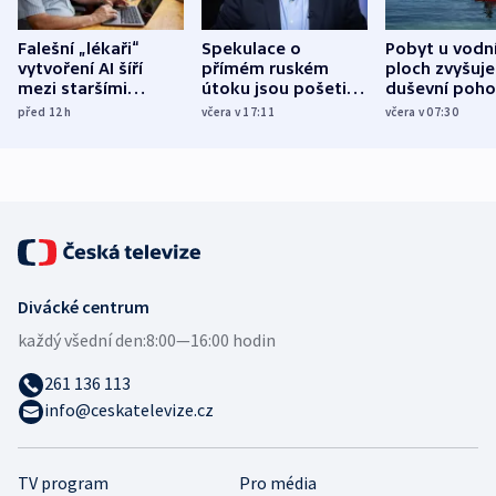
Falešní „lékaři“
Spekulace o
Pobyt u vodn
vytvoření AI šíří
přímém ruském
ploch zvyšuje
mezi staršími
útoku jsou pošetilé,
duševní poho
Poláky nebezpečné
míní estonský
ukázala
před 12
h
včera v 17:11
včera v 07:30
zdravotní rady
bezpečnostní
mezinárodní 
expert
Divácké centrum
každý všední den:
8:00—16:00 hodin
261 136 113
info@ceskatelevize.cz
TV program
Pro média