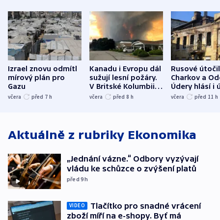
Izrael znovu odmítl
Kanadu i Evropu dál
Rusové útočil
mírový plán pro
sužují lesní požáry.
Charkov a Od
Gazu
V Britské Kolumbii
Údery hlásí i 
evakuovali tisíce lidí
Bělgorodu
včera
před 7
h
včera
před 8
h
včera
před 11
h
Aktuálně z rubriky
Ekonomika
„Jednání vázne.“ Odbory vyzývají
vládu ke schůzce o zvýšení platů
před 9
h
Tlačítko pro snadné vrácení
VIDEO
zboží míří na e-shopy. Byť má