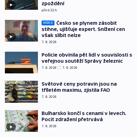
zpoždění
před 22
h
Česko se plynem zásobit
VIDEO
stihne, ujišťuje expert. Snížení cen
však slíbit nelze
7. 8. 2026
Policie obvinila pět lidí v souvislosti s
veřejnou soutěží Správy železnic
7. 8. 2026
7. 8. 2026
Světové ceny potravin jsou na
tříletém maximu, zjistila FAO
7. 8. 2026
Bulharsko končí s cenami v levech.
Pocit zdražení přetrvává
7. 8. 2026