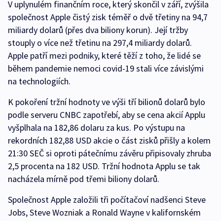
V uplynulém finančním roce, který skončil v září, zvýšila
společnost Apple čistý zisk téměř o dvě třetiny na 94,7
miliardy dolarů (přes dva biliony korun). Její tržby
stouply o více než třetinu na 297,4 miliardy dolarů.
Apple patří mezi podniky, které těží z toho, že lidé se
během pandemie nemoci covid-19 stali více závislými
na technologiích.
K pokoření tržní hodnoty ve výši tří bilionů dolarů bylo
podle serveru CNBC zapotřebí, aby se cena akcií Applu
vyšplhala na 182,86 dolaru za kus. Po výstupu na
rekordních 182,88 USD akcie o část zisků přišly a kolem
21:30 SEČ si oproti pátečnímu závěru připisovaly zhruba
2,5 procenta na 182 USD. Tržní hodnota Applu se tak
nacházela mírně pod třemi biliony dolarů.
Společnost Apple založili tři počítačoví nadšenci Steve
Jobs, Steve Wozniak a Ronald Wayne v kalifornském