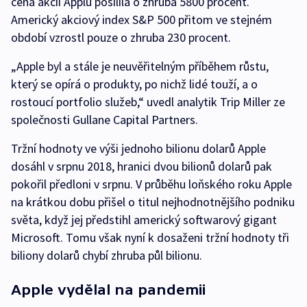
cena akcií Applu posílila o zhruba 5800 procent.
Americký akciový index S&P 500 přitom ve stejném
období vzrostl pouze o zhruba 230 procent.
„Apple byl a stále je neuvěřitelným příběhem růstu,
který se opírá o produkty, po nichž lidé touží, a o
rostoucí portfolio služeb,“ uvedl analytik Trip Miller ze
společnosti Gullane Capital Partners.
Tržní hodnoty ve výši jednoho bilionu dolarů Apple
dosáhl v srpnu 2018, hranici dvou bilionů dolarů pak
pokořil předloni v srpnu. V průběhu loňského roku Apple
na krátkou dobu přišel o titul nejhodnotnějšího podniku
světa, když jej předstihl americký softwarový gigant
Microsoft. Tomu však nyní k dosaženi tržní hodnoty tři
biliony dolarů chybí zhruba půl bilionu.
Apple vydělal na pandemii