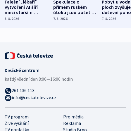
Falešní „lékaři“
Spekulace o
Pobyt u vodn
vytvoření AI šíří
přímém ruském
ploch zvyšuje
mezi staršími
útoku jsou pošetilé,
duševní poho
Poláky nebezpečné
míní estonský
ukázala
8. 8. 2026
7. 8. 2026
7. 8. 2026
zdravotní rady
bezpečnostní
mezinárodní 
expert
Divácké centrum
každý všední den:
8:00—16:00 hodin
261 136 113
info@ceskatelevize.cz
TV program
Pro média
Živé vysílání
Reklama
TV poplatky
Studio Brno