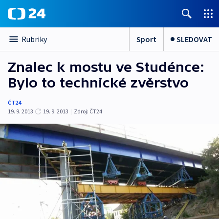
Sport
SLEDOVAT
Rubriky
Znalec k mostu ve Studénce:
Bylo to technické zvěrstvo
ČT24
19. 9. 2013
19. 9. 2013
|
Zdroj:
ČT24