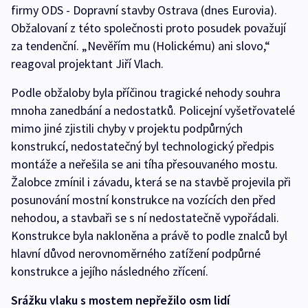
firmy ODS - Dopravní stavby Ostrava (dnes Eurovia).
Obžalovaní z této společnosti proto posudek považují
za tendenční. „Nevěřím mu (Holickému) ani slovo,“
reagoval projektant Jiří Vlach.
Podle obžaloby byla příčinou tragické nehody souhra
mnoha zanedbání a nedostatků. Policejní vyšetřovatelé
mimo jiné zjistili chyby v projektu podpůrných
konstrukcí, nedostatečný byl technologický předpis
montáže a neřešila se ani tíha přesouvaného mostu.
Žalobce zmínil i závadu, která se na stavbě projevila při
posunování mostní konstrukce na vozících den před
nehodou, a stavbaři se s ní nedostatečně vypořádali.
Konstrukce byla nakloněna a právě to podle znalců byl
hlavní důvod nerovnoměrného zatížení podpůrné
konstrukce a jejího následného zřícení.
Srážku vlaku s mostem nepřežilo osm lidí