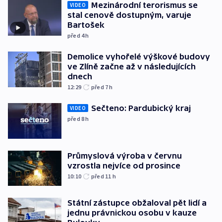
Mezinárodní terorismus se
VIDEO
stal cenově dostupným, varuje
Bartošek
před 4
h
Demolice vyhořelé výškové budovy
ve Zlíně začne až v následujících
dnech
12:29
před 7
h
Sečteno: Pardubický kraj
VIDEO
před 8
h
Průmyslová výroba v červnu
vzrostla nejvíce od prosince
10:10
před 11
h
Státní zástupce obžaloval pět lidí a
jednu právnickou osobu v kauze