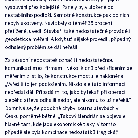
vysouvání přes kolejiště. Panely byly uložené do
nestabilního podloží. Samotné konstrukce pak do nich
nebyly ukotveny. Navíc byly o téměř 35 procent
přetížené, uvedl. Stavbaři také nedostatečně prováděli
geodetická měření. A když už nějaké provedli, případný
odhalený problém se dál neřešil.
Za zásadní nedostatek označil i nedostatečnou
komunikaci mezi firmami. Několik dnů před zřícením se
měřením zjistilo, že konstrukce mostu je nakloněna:
„Vyřešili to jen podložením. Nikdo ale tuto informaci
nepředal dál. Připadá mi to, jako by lékaři při operaci
slepého střeva odhalili nádor, ale nikomu to už neřekli.“
Domnívá se, že podobné chyby jsou na stavbách v
Česku poměrně běžné. „Takový šlendrián se objevuje
hlavně tam, kde jsou ekonomické tlaky. V tomto
případě ale byla kombinace nedostatků tragická,“