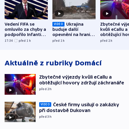
Vedení FIFA se
Ukrajina
Zbytečné výj
VIDEO
omluvilo za chyby a
buduje další
kvůli eCallu a
podpořilo Infantina.
opevnění na hranici
obtěžující ho
UEFA trvá na
s Běloruskem
zdržují záchr
17:34
před 1
h
před 1
h
před 2
h
bojkotu
Aktuálně z rubriky
Domácí
Zbytečné výjezdy kvůli eCallu a
obtěžující hovory zdržují záchranáře
před 2
h
České firmy usilují o zakázky
VIDEO
při dostavbě Dukovan
před 3
h