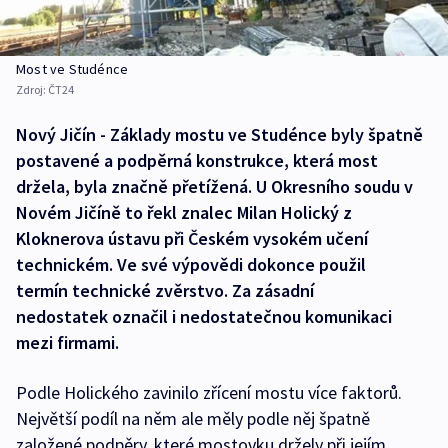
Most ve Studénce
Zdroj:
ČT24
Nový Jičín - Základy mostu ve Studénce byly špatně
postavené a podpěrná konstrukce, která most
držela, byla značně přetížená. U Okresního soudu v
Novém Jičíně to řekl znalec Milan Holický z
Kloknerova ústavu při Českém vysokém učení
technickém. Ve své výpovědi dokonce použil
termín technické zvěrstvo. Za zásadní
nedostatek označil i nedostatečnou komunikaci
mezi firmami.
Podle Holického zavinilo zřícení mostu více faktorů.
Největší podíl na něm ale měly podle něj špatně
založené podpěry, které mostovku držely při jejím