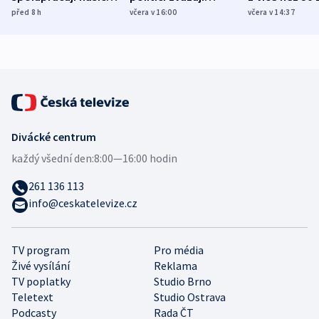
různých zemí
dohodu o
Bojovali na s
před 8
h
včera v 16:00
včera v 14:37
demografii
Ruska
Divácké centrum
každý všední den:
8:00—16:00 hodin
261 136 113
info@ceskatelevize.cz
TV program
Pro média
Živé vysílání
Reklama
TV poplatky
Studio Brno
Teletext
Studio Ostrava
Podcasty
Rada ČT