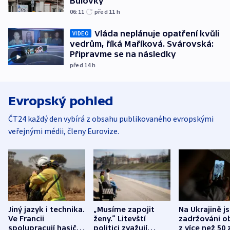
Bulovky
06:11
před 11
h
Vláda neplánuje opatření kvůli
VIDEO
vedrům, říká Maříková. Svárovská:
Připravme se na následky
před 14
h
Evropský pohled
ČT24 každý den vybírá z obsahu publikovaného evropskými
veřejnými médii, členy Eurovize.
Jiný jazyk i technika.
„Musíme zapojit
Na Ukrajině j
Ve Francii
ženy.“ Litevští
zadržováni o
spolupracují hasiči z
politici zvažují
z více než 50 