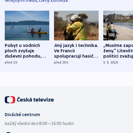
veřejnými médii, členy Eurovize.
Pobyt u vodních
Jiný jazyk i technika.
„Musíme zapo
ploch zvyšuje
Ve Francii
ženy.“ Litevšt
duševní pohodu,
spolupracují hasiči z
politici zvažuj
ukázala
různých zemí
dohodu o
před 2
h
před 18
h
5. 8. 2026
mezinárodní studie
demografii
Divácké centrum
každý všední den:
8:00—16:00 hodin