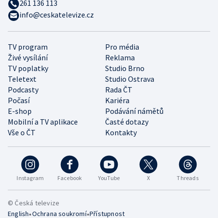
261 136 113
info@ceskatelevize.cz
TV program
Pro média
Živé vysílání
Reklama
TV poplatky
Studio Brno
Teletext
Studio Ostrava
Podcasty
Rada ČT
Počasí
Kariéra
E-shop
Podávání námětů
Mobilní a TV aplikace
Časté dotazy
Vše o ČT
Kontakty
Instagram
Facebook
YouTube
X
Threads
© Česká televize
•
•
English
Ochrana soukromí
Přístupnost