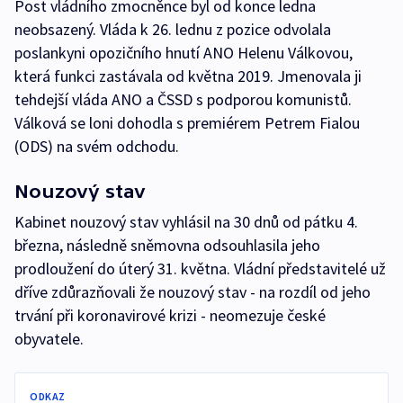
Post vládního zmocněnce byl od konce ledna
neobsazený. Vláda k 26. lednu z pozice odvolala
poslankyni opozičního hnutí ANO Helenu Válkovou,
která funkci zastávala od května 2019. Jmenovala ji
tehdejší vláda ANO a ČSSD s podporou komunistů.
Válková se loni dohodla s premiérem Petrem Fialou
(ODS) na svém odchodu.
Nouzový stav
Kabinet nouzový stav vyhlásil na 30 dnů od pátku 4.
března, následně sněmovna odsouhlasila jeho
prodloužení do úterý 31. května. Vládní představitelé už
dříve zdůrazňovali že nouzový stav - na rozdíl od jeho
trvání při koronavirové krizi - neomezuje české
obyvatele.
ODKAZ