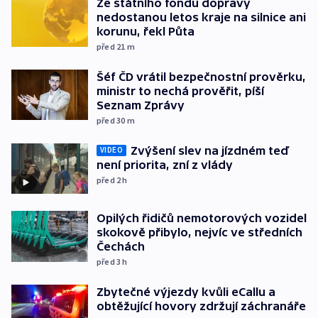
Ze státního fondu dopravy
nedostanou letos kraje na silnice ani
korunu, řekl Půta
před 21
m
Šéf ČD vrátil bezpečnostní prověrku,
ministr to nechá prověřit, píší
Seznam Zprávy
před 30
m
Zvýšení slev na jízdném teď
VIDEO
není priorita, zní z vlády
před 2
h
Opilých řidičů nemotorových vozidel
skokově přibylo, nejvíc ve středních
Čechách
před 3
h
Zbytečné výjezdy kvůli eCallu a
obtěžující hovory zdržují záchranáře