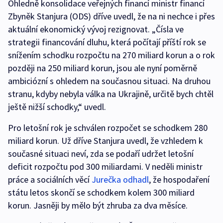
Ohledně konsolidace veřejných financí ministr financí
Zbyněk Stanjura (ODS) dříve uvedl, že na ni nechce i přes
aktuální ekonomický vývoj rezignovat. „Čísla ve
strategii financování dluhu, která počítají příští rok se
snížením schodku rozpočtu na 270 miliard korun a o rok
později na 250 miliard korun, jsou ale nyní poměrně
ambiciózní s ohledem na současnou situaci. Na druhou
stranu, kdyby nebyla válka na Ukrajině, určitě bych chtěl
ještě nižší schodky,“ uvedl.
Pro letošní rok je schválen rozpočet se schodkem 280
miliard korun. Už dříve Stanjura uvedl, že vzhledem k
současné situaci neví, zda se podaří udržet letošní
deficit rozpočtu pod 300 miliardami. V neděli ministr
práce a sociálních věcí
Jurečka odhadl
, že hospodaření
státu letos skončí se schodkem kolem 300 miliard
korun. Jasněji by mělo být zhruba za dva měsíce.