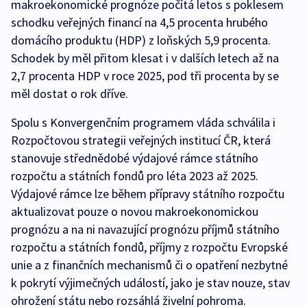
makroekonomické prognóze počítá letos s poklesem
schodku veřejných financí na 4,5 procenta hrubého
domácího produktu (HDP) z loňských 5,9 procenta.
Schodek by měl přitom klesat i v dalších letech až na
2,7 procenta HDP v roce 2025, pod tři procenta by se
měl dostat o rok dříve.
Spolu s Konvergenčním programem vláda schválila i
Rozpočtovou strategii veřejných institucí ČR, která
stanovuje střednědobé výdajové rámce státního
rozpočtu a státních fondů pro léta 2023 až 2025.
Výdajové rámce lze během přípravy státního rozpočtu
aktualizovat pouze o novou makroekonomickou
prognózu a na ni navazující prognózu příjmů státního
rozpočtu a státních fondů, příjmy z rozpočtu Evropské
unie a z finančních mechanismů či o opatření nezbytné
k pokrytí výjimečných událostí, jako je stav nouze, stav
ohrožení státu nebo rozsáhlá živelní pohroma.