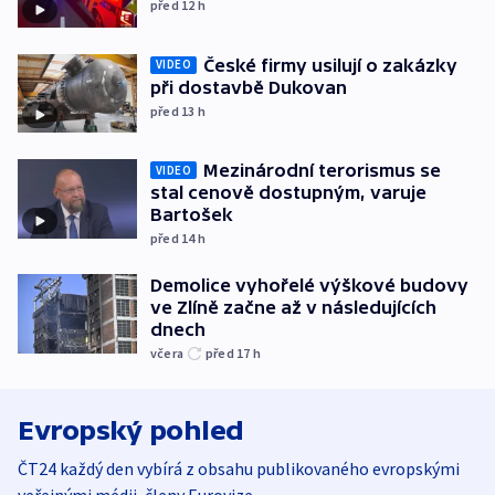
před 12
h
České firmy usilují o zakázky
VIDEO
při dostavbě Dukovan
před 13
h
Mezinárodní terorismus se
VIDEO
stal cenově dostupným, varuje
Bartošek
před 14
h
Demolice vyhořelé výškové budovy
ve Zlíně začne až v následujících
dnech
včera
před 17
h
Evropský pohled
ČT24 každý den vybírá z obsahu publikovaného evropskými