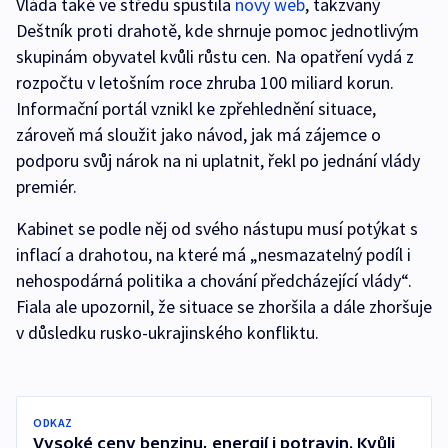
Vláda také ve středu spustila
nový web
, takzvaný
Deštník proti drahotě, kde shrnuje pomoc jednotlivým
skupinám obyvatel kvůli růstu cen. Na opatření vydá z
rozpočtu v letošním roce zhruba 100 miliard korun.
Informační portál vznikl ke zpřehlednění situace,
zároveň má sloužit jako návod, jak má zájemce o
podporu svůj nárok na ni uplatnit, řekl po jednání vlády
premiér.
Kabinet se podle něj od svého nástupu musí potýkat s
inflací a drahotou, na které má „nesmazatelný podíl i
nehospodárná politika a chování předcházející vlády“.
Fiala ale upozornil, že situace se zhoršila a dále zhoršuje
v důsledku rusko-ukrajinského konfliktu.
ODKAZ
Vysoké ceny benzinu, energií i potravin. Kvůli