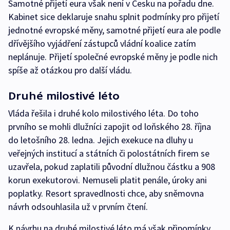
Samotné přijetí eura však není v Česku na pořadu dne.
Kabinet sice deklaruje snahu splnit podmínky pro přijetí
jednotné evropské měny, samotné přijetí eura ale podle
dřívějšího vyjádření zástupců vládní koalice zatím
neplánuje. Přijetí společné evropské měny je podle nich
spíše až otázkou pro další vládu.
Druhé milostivé léto
Vláda řešila i druhé kolo milostivého léta. Do toho
prvního se mohli dlužníci zapojit od loňského 28. října
do letošního 28. ledna. Jejich exekuce na dluhy u
veřejných institucí a státních či polostátních firem se
uzavřela, pokud zaplatili původní dlužnou částku a 908
korun exekutorovi. Nemuseli platit penále, úroky ani
poplatky. Resort spravedlnosti chce, aby sněmovna
návrh odsouhlasila už v prvním čtení.
K návrhu na druhé milostivé léto má však připomínky