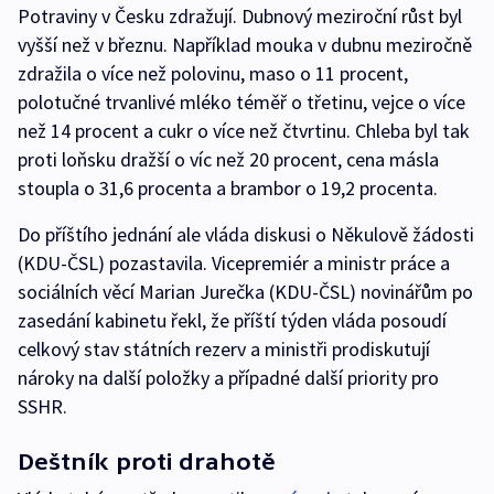
Potraviny v Česku zdražují. Dubnový meziroční růst byl
vyšší než v březnu. Například mouka v dubnu meziročně
zdražila o více než polovinu, maso o 11 procent,
polotučné trvanlivé mléko téměř o třetinu, vejce o více
než 14 procent a cukr o více než čtvrtinu. Chleba byl tak
proti loňsku dražší o víc než 20 procent, cena másla
stoupla o 31,6 procenta a brambor o 19,2 procenta.
Do příštího jednání ale vláda diskusi o Někulově žádosti
(KDU-ČSL) pozastavila. Vicepremiér a ministr práce a
sociálních věcí Marian Jurečka (KDU-ČSL) novinářům po
zasedání kabinetu řekl, že příští týden vláda posoudí
celkový stav státních rezerv a ministři prodiskutují
nároky na další položky a případné další priority pro
SSHR.
Deštník proti drahotě