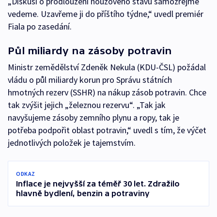
„Diskusi o prodloužení nouzového stavu samozřejmě
vedeme. Uzavřeme ji do příštího týdne,“ uvedl premiér
Fiala po zasedání.
Půl miliardy na zásoby potravin
Ministr zemědělství Zdeněk Nekula (KDU-ČSL) požádal
vládu o půl miliardy korun pro Správu státních
hmotných rezerv (SSHR) na nákup zásob potravin. Chce
tak zvýšit jejich „železnou rezervu“. „Tak jak
navyšujeme zásoby zemního plynu a ropy, tak je
potřeba podpořit oblast potravin,“ uvedl s tím, že výčet
jednotlivých položek je tajemstvím.
ODKAZ
Inflace je nejvyšší za téměř 30 let. Zdražilo
hlavně bydlení, benzin a potraviny