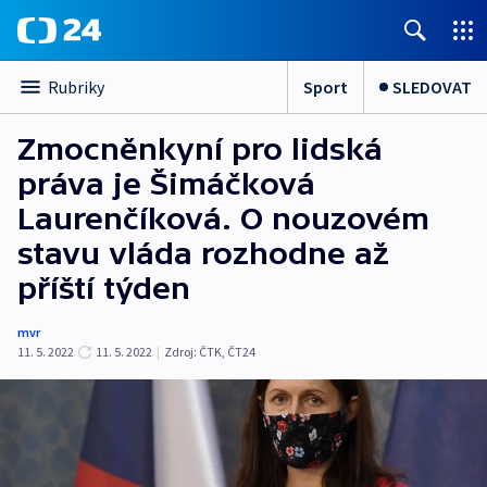
Sport
SLEDOVAT
Rubriky
Zmocněnkyní pro lidská
práva je Šimáčková
Laurenčíková. O nouzovém
stavu vláda rozhodne až
příští týden
mvr
11. 5. 2022
11. 5. 2022
|
Zdroj:
ČTK
,
ČT24