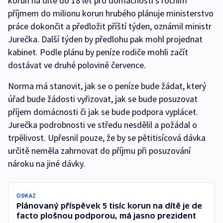
korun na dítě do 18 let pro domácnosti s ročním
příjmem do milionu korun hrubého plánuje ministerstvo
práce dokončit a předložit příští týden, oznámil ministr
Jurečka. Další týden by předlohu pak mohl projednat
kabinet. Podle plánu by peníze rodiče mohli začít
dostávat ve druhé polovině července.
Norma má stanovit, jak se o peníze bude žádat, který
úřad bude žádosti vyřizovat, jak se bude posuzovat
příjem domácnosti či jak se bude podpora vyplácet.
Jurečka podrobnosti ve středu nesdělil a požádal o
trpělivost. Upřesnil pouze, že by se pětitisícová dávka
určitě neměla zahrnovat do příjmu při posuzování
nároku na jiné dávky.
ODKAZ
Plánovaný příspěvek 5 tisíc korun na dítě je de
facto plošnou podporou, má jasno prezident