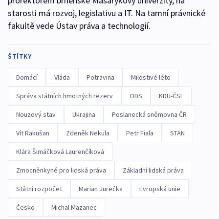
prorektorem brněnské Masarykovy univerzity, na
starosti má rozvoj, legislativu a IT. Na tamní právnické
fakultě vede Ústav práva a technologií.
ŠTÍTKY
Domácí
Vláda
Potravina
Milostivé léto
Správa státních hmotných rezerv
ODS
KDU-ČSL
Nouzový stav
Ukrajina
Poslanecká sněmovna ČR
Vít Rakušan
Zdeněk Nekula
Petr Fiala
STAN
Klára Šimáčková Laurenčíková
Zmocněnkyně pro lidská práva
Základní lidská práva
Státní rozpočet
Marian Jurečka
Evropská unie
Česko
Michal Mazanec