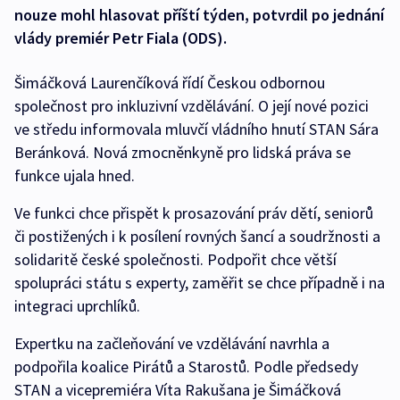
nouze mohl hlasovat příští týden, potvrdil po jednání
vlády premiér Petr Fiala (ODS).
Šimáčková Laurenčíková řídí Českou odbornou
společnost pro inkluzivní vzdělávání. O její nové pozici
ve středu informovala mluvčí vládního hnutí STAN Sára
Beránková. Nová zmocněnkyně pro lidská práva se
funkce ujala hned.
Ve funkci chce přispět k prosazování práv dětí, seniorů
či postižených i k posílení rovných šancí a soudržnosti a
solidaritě české společnosti. Podpořit chce větší
spolupráci státu s experty, zaměřit se chce případně i na
integraci uprchlíků.
Expertku na začleňování ve vzdělávání navrhla a
podpořila koalice Pirátů a Starostů. Podle předsedy
STAN a vicepremiéra Víta Rakušana je Šimáčková