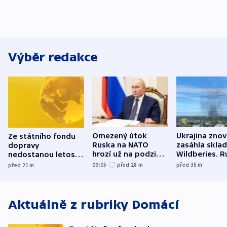
Výběr redakce
Omezený útok
Ukrajina zno
Ze státního fondu
Ruska na NATO
zasáhla skla
dopravy
hrozí už na podzim,
Wildberies. 
nedostanou letos
varují tajné služby
útočili v Cha
kraje na silnice ani
09:05
před 28
m
před 35
m
před 21
m
USA
oblasti
korunu, řekl Půta
Aktuálně z rubriky
Domácí