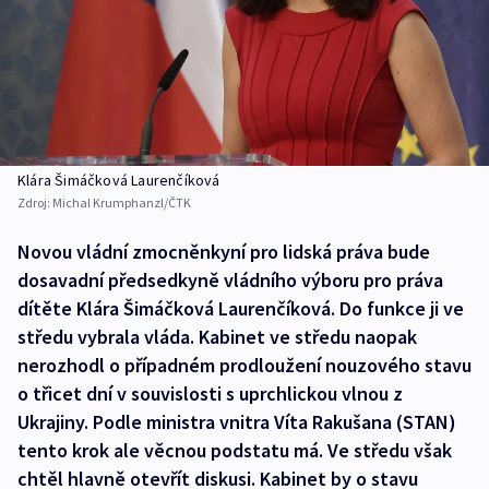
Klára Šimáčková Laurenčíková
Zdroj:
Michal Krumphanzl/ČTK
Novou vládní zmocněnkyní pro lidská práva bude
dosavadní předsedkyně vládního výboru pro práva
dítěte Klára Šimáčková Laurenčíková. Do funkce ji ve
středu vybrala vláda. Kabinet ve středu naopak
nerozhodl o případném prodloužení nouzového stavu
o třicet dní v souvislosti s uprchlickou vlnou z
Ukrajiny. Podle ministra vnitra Víta Rakušana (STAN)
tento krok ale věcnou podstatu má. Ve středu však
chtěl hlavně otevřít diskusi. Kabinet by o stavu