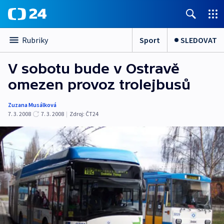
Sport
SLEDOVAT
Rubriky
V sobotu bude v Ostravě
omezen provoz trolejbusů
Zuzana Musálková
7. 3. 2008
7. 3. 2008
|
Zdroj:
ČT24