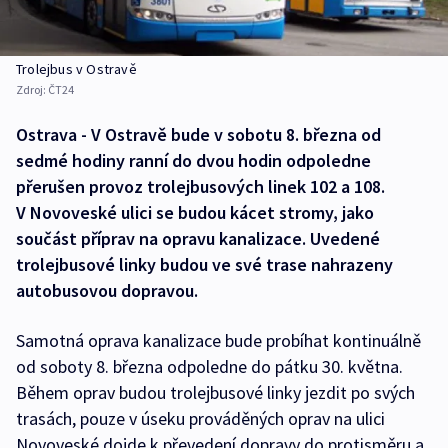
Trolejbus v Ostravě
Zdroj:
ČT24
Ostrava - V Ostravě bude v sobotu 8. března od
sedmé hodiny ranní do dvou hodin odpoledne
přerušen provoz trolejbusových linek 102 a 108.
V Novoveské ulici se budou kácet stromy, jako
součást příprav na opravu kanalizace. Uvedené
trolejbusové linky budou ve své trase nahrazeny
autobusovou dopravou.
Samotná oprava kanalizace bude probíhat kontinuálně
od soboty 8. března odpoledne do pátku 30. května.
Během oprav budou trolejbusové linky jezdit po svých
trasách, pouze v úseku prováděných oprav na ulici
Novoveské dojde k převedení dopravy do protisměru a