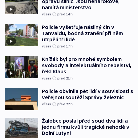
opravu silnic. Jsou nenárokové,
namítá ministerstvo
včera
před 14
h
Policie vyšetřuje násilný čin v
Tanvaldu, bodná zranění při něm
utrpěli tři lidé
včera
před 17
h
Knížák byl pro mnohé symbolem
svobody a intelektuálního rebelství,
řekl Klaus
včera
před 21
h
Policie obvinila pět lidí v souvislosti s
veřejnou soutěží Správy železnic
včera
před 22
h
Žalobce poslal před soud dva lidi a
jednu firmu kvůli tragické nehodě v
Dolní Lutyni