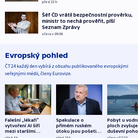
před 22
h
Šéf ČD vrátil bezpečnostní prověrku,
ministr to nechá prověřit, píší
Seznam Zprávy
včera v 09:06
Evropský pohled
ČT24 každý den vybírá z obsahu publikovaného evropskými
veřejnými médii, členy Eurovize.
Falešní „lékaři“
Spekulace o
Pobyt u vodn
vytvoření AI šíří
přímém ruském
ploch zvyšuje
mezi staršími
útoku jsou pošetilé,
duševní poho
Poláky nebezpečné
míní estonský
ukázala
před 4
h
před 18
h
včera v 07:30