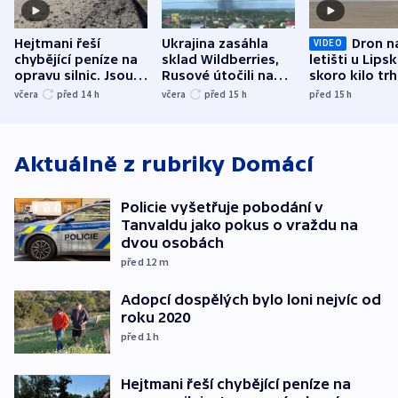
Hejtmani řeší
Ukrajina zasáhla
Dron n
VIDEO
chybějící peníze na
sklad Wildberries,
letišti u Lips
opravu silnic. Jsou
Rusové útočili na
skoro kilo trh
nenárokové, namítá
trh, hasiče či
indicie ukazuj
včera
před 14
h
včera
před 15
h
před 15
h
ministerstvo
stadion
Rusko
Aktuálně z rubriky
Domácí
Policie vyšetřuje pobodání v
Tanvaldu jako pokus o vraždu na
dvou osobách
před 12
m
Adopcí dospělých bylo loni nejvíc od
roku 2020
před 1
h
Hejtmani řeší chybějící peníze na