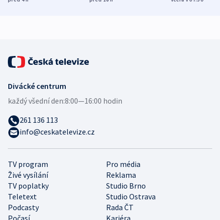
zdravotní rady
bezpečnostní
mezinárodní 
expert
Divácké centrum
každý všední den:
8:00—16:00 hodin
261 136 113
info@ceskatelevize.cz
TV program
Pro média
Živé vysílání
Reklama
TV poplatky
Studio Brno
Teletext
Studio Ostrava
Podcasty
Rada ČT
Počasí
Kariéra