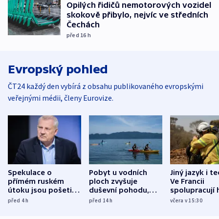
Opilých řidičů nemotorových vozidel
skokově přibylo, nejvíc ve středních
Čechách
před 16
h
Evropský pohled
ČT24 každý den vybírá z obsahu publikovaného evropskými
veřejnými médii, členy Eurovize.
Spekulace o
Pobyt u vodních
Jiný jazyk i t
přímém ruském
ploch zvyšuje
Ve Francii
útoku jsou pošetilé,
duševní pohodu,
spolupracují h
míní estonský
ukázala
různých zemí
před 4
h
před 14
h
včera v 15:30
bezpečnostní
mezinárodní studie
expert