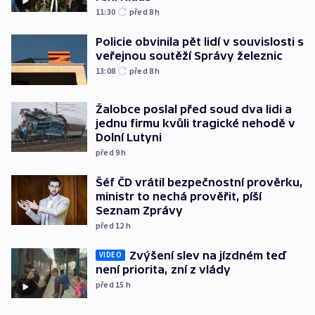
11:30
před 8
h
Policie obvinila pět lidí v souvislosti s
veřejnou soutěží Správy železnic
13:08
před 8
h
Žalobce poslal před soud dva lidi a
jednu firmu kvůli tragické nehodě v
Dolní Lutyni
před 9
h
Šéf ČD vrátil bezpečnostní prověrku,
ministr to nechá prověřit, píší
Seznam Zprávy
před 12
h
Zvýšení slev na jízdném teď
VIDEO
není priorita, zní z vlády
před 15
h