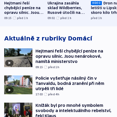
Hejtmani řeší
Ukrajina zasáhla
Dron n
VIDEO
chybějící peníze na
sklad Wildberries,
letišti u Lips
opravu silnic. Jsou
Rusové útočili na
skoro kilo trh
nenárokové, namítá
trh, hasiče či
indicie ukazuj
09:15
před 1
h
09:02
před 1
h
před 1
h
ministerstvo
stadion
Rusko
Aktuálně z rubriky
Domácí
Hejtmani řeší chybějící peníze na
opravu silnic. Jsou nenárokové,
namítá ministerstvo
09:15
před 1
h
Policie vyšetřuje násilný čin v
Tanvaldu, bodná zranění při něm
utrpěli tři lidé
17:03
před 4
h
Knížák byl pro mnohé symbolem
svobody a intelektuálního rebelství,
řekl Klaus