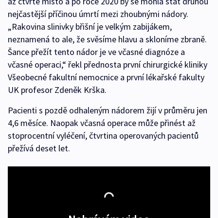
až čtvrté místo a po roce 2020 by se mohla stát druhou
nejčastější příčinou úmrtí mezi zhoubnými nádory.
„Rakovina slinivky břišní je velkým zabijákem,
neznamená to ale, že svěsíme hlavu a skloníme zbraně.
Šance přežít tento nádor je ve včasné diagnóze a
včasné operaci,“ řekl přednosta první chirurgické kliniky
Všeobecné fakultní nemocnice a první lékařské fakulty
UK profesor Zdeněk Krška.
Pacienti s pozdě odhaleným nádorem žijí v průměru jen
4,6 měsíce. Naopak včasná operace může přinést až
stoprocentní vyléčení, čtvrtina operovaných pacientů
přežívá deset let.