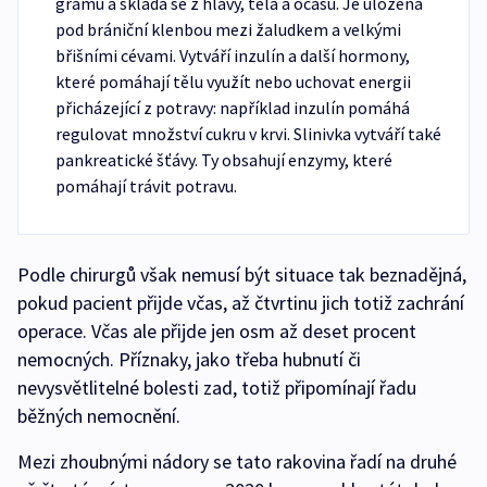
gramů a skládá se z hlavy, těla a ocasu. Je uložena
pod brániční klenbou mezi žaludkem a velkými
břišními cévami. Vytváří inzulín a další hormony,
které pomáhají tělu využít nebo uchovat energii
přicházející z potravy: například inzulín pomáhá
regulovat množství cukru v krvi. Slinivka vytváří také
pankreatické šťávy. Ty obsahují enzymy, které
pomáhají trávit potravu.
Podle chirurgů však nemusí být situace tak beznadějná,
pokud pacient přijde včas, až čtvrtinu jich totiž zachrání
operace. Včas ale přijde jen osm až deset procent
nemocných. Příznaky, jako třeba hubnutí či
nevysvětlitelné bolesti zad, totiž připomínají řadu
běžných nemocnění.
Mezi zhoubnými nádory se tato rakovina řadí na druhé