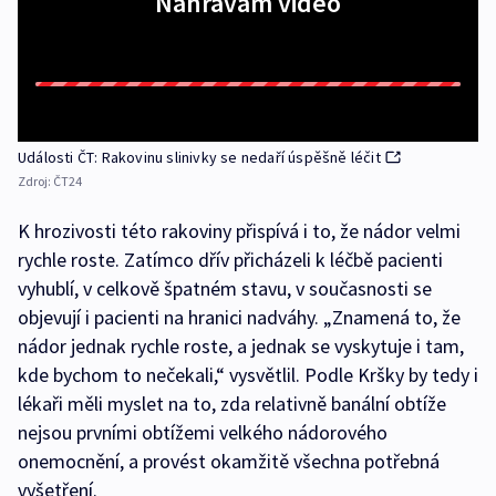
Nahrávám video
Události ČT: Rakovinu slinivky se nedaří úspěšně léčit
Zdroj:
ČT24
K hrozivosti této rakoviny přispívá i to, že nádor velmi
rychle roste. Zatímco dřív přicházeli k léčbě pacienti
vyhublí, v celkově špatném stavu, v současnosti se
objevují i pacienti na hranici nadváhy. „Znamená to, že
nádor jednak rychle roste, a jednak se vyskytuje i tam,
kde bychom to nečekali,“ vysvětlil. Podle Kršky by tedy i
lékaři měli myslet na to, zda relativně banální obtíže
nejsou prvními obtížemi velkého nádorového
onemocnění, a provést okamžitě všechna potřebná
vyšetření.