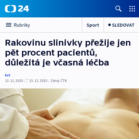
Sport
SLEDOVAT
Rubriky
Rakovinu slinivky přežije jen
pět procent pacientů,
důležitá je včasná léčba
kat
13. 11. 2015
13. 11. 2015
|
Zdroj:
ČTK