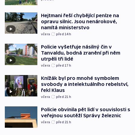
Hejtmani řeší chybějící peníze na
opravu silnic. Jsou nenárokové,
namítá ministerstvo
včera
před 14
h
Policie vyšetřuje násilný čin v
Tanvaldu, bodná zranění při něm
utrpěli tři lidé
včera
před 17
h
Knížák byl pro mnohé symbolem
svobody a intelektuálního rebelství,
řekl Klaus
včera
před 21
h
Policie obvinila pět lidí v souvislosti s
veřejnou soutěží Správy železnic
včera
před 21
h