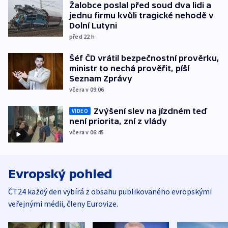
Žalobce poslal před soud dva lidi a
jednu firmu kvůli tragické nehodě v
Dolní Lutyni
před 22
h
Šéf ČD vrátil bezpečnostní prověrku,
ministr to nechá prověřit, píší
Seznam Zprávy
včera v 09:06
Zvýšení slev na jízdném teď
VIDEO
není priorita, zní z vlády
včera v 06:45
Evropský pohled
ČT24 každý den vybírá z obsahu publikovaného evropskými
veřejnými médii, členy Eurovize.