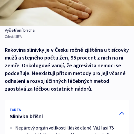
Vyšetření břicha
Zdroj:
ISIFA
Rakovina slinivky je v Česku ročně zjištěna u tisícovky
mužů a stejného počtu žen, 95 procent z nich na ni
zemře. Onkologové varují, že agresivita nemoci se
podceňuje. Neexistují přitom metody pro její včasné
odhalení a rozvoj účinných léčebných metod
zaostává za léčbou ostatních nádorů.
FAKTA
Slinivka břišní
Nepárový orgán velikosti lidské dlaně. Váží asi 75