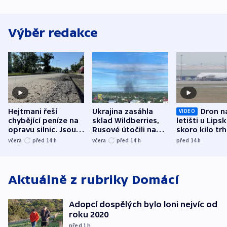
Výběr redakce
Hejtmani řeší
Ukrajina zasáhla
Dron n
VIDEO
chybějící peníze na
sklad Wildberries,
letišti u Lips
opravu silnic. Jsou
Rusové útočili na
skoro kilo trh
nenárokové, namítá
trh, hasiče či
indicie ukazuj
včera
před 14
h
včera
před 14
h
před 14
h
ministerstvo
stadion
Rusko
Aktuálně z rubriky
Domácí
Adopcí dospělých bylo loni nejvíc od
roku 2020
před 1
h