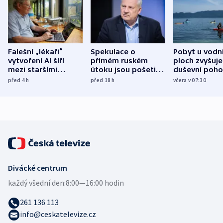
Falešní „lékaři“
Spekulace o
Pobyt u vodn
vytvoření AI šíří
přímém ruském
ploch zvyšuje
mezi staršími
útoku jsou pošetilé,
duševní poho
Poláky nebezpečné
míní estonský
ukázala
před 4
h
před 18
h
včera v 07:30
zdravotní rady
bezpečnostní
mezinárodní 
expert
Divácké centrum
každý všední den:
8:00—16:00 hodin
261 136 113
info@ceskatelevize.cz