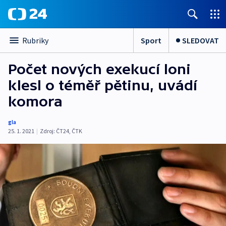
Sport
SLEDOVAT
Rubriky
Počet nových exekucí loni
klesl o téměř pětinu, uvádí
komora
gla
25. 1. 2021
|
Zdroj:
ČT24
,
ČTK