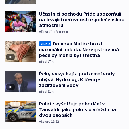
Účastníci pochodu Pride upozorňují
na trvající nerovnosti i společenskou
atmosféru
včera
před 16
h
Domovu Mutice hrozí
VIDEO
maximální pokuta. Neregistrovaná
péče by mohla být trestná
před 17
h
Řeky vysychají a podzemní vody
ubývá. Hydrolog: Klíčem je
zadržování vody
před 21
h
Policie vyšetřuje pobodání v
Tanvaldu jako pokus o vraždu na
dvou osobách
včera v 11:22