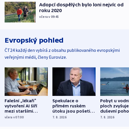
Adopcí dospělých bylo loni nejvíc od
roku 2020
včera v 09:45
Evropský pohled
ČT24 každý den vybírá z obsahu publikovaného evropskými
veřejnými médii, členy Eurovize.
Falešní „lékaři“
Spekulace o
Pobyt u vodn
vytvoření AI šíří
přímém ruském
ploch zvyšuje
mezi staršími
útoku jsou pošetilé,
duševní poho
Poláky nebezpečné
míní estonský
ukázala
včera v 07:00
7. 8. 2026
7. 8. 2026
zdravotní rady
bezpečnostní
mezinárodní 
expert