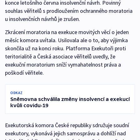
konce letošního června insolvenční návrh. Povinný
souhlas věřitelů s prodloužením ochranného moratoria
u insolvenčních návrhů je zrušen.
Zkrácení moratoria na exekuce movitých věcí o jeden
měsíc komora uvítala. Usilovala ale o to, aby výjimka
skončila už na konci roku. Platforma Exekutoři proti
teritorialitě a Česká asociace věřitelů uvedly, že
exekuční moratorium sníží vymahatelnost práva a
poškodí věřitele.
ODKAZ
Sněmovna schválila změny insolvencí a exekucí
kvůli covidu-19
Exekutorská komora České republiky sdružuje soudní
exekutory, vykonává jejich samosprávu a dohlíží nad