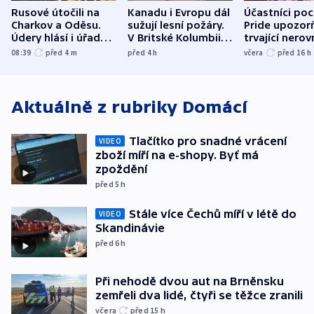
Rusové útočili na
Kanadu i Evropu dál
Účastníci po
Charkov a Oděsu.
sužují lesní požáry.
Pride upozorň
Údery hlásí i úřady v
V Britské Kolumbii
trvající nerov
Bělgorodu
evakuovali tisíce lidí
společensko
08:39
před 4
m
před 4
h
včera
před 16
h
atmosféru
Aktuálně z rubriky
Domácí
Tlačítko pro snadné vrácení
VIDEO
zboží míří na e-shopy. Byť má
zpoždění
před 5
h
Stále více Čechů míří v létě do
VIDEO
Skandinávie
před 6
h
Při nehodě dvou aut na Brněnsku
zemřeli dva lidé, čtyři se těžce zranili
včera
před 15
h