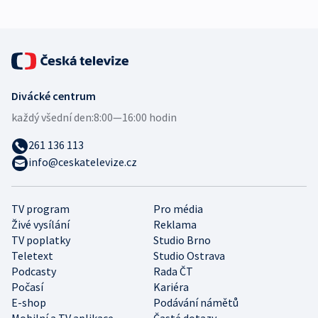
Divácké centrum
každý všední den:
8:00—16:00 hodin
261 136 113
info@ceskatelevize.cz
TV program
Pro média
Živé vysílání
Reklama
TV poplatky
Studio Brno
Teletext
Studio Ostrava
Podcasty
Rada ČT
Počasí
Kariéra
E-shop
Podávání námětů
Mobilní a TV aplikace
Časté dotazy