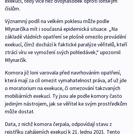
exekucí, tedy více než dvojnásobek oproti loňským
číslům.
Významný podíl na velkém poklesu může podle
Mlynarčíka mít i současná epidemická situace. „Na
základě vládních opatření se plošně omezilo provádění
exekucí, čímž dochází k faktické paralýze věřitelů, kteří
ztrácí víru ve vymožení svých pohledávek,“ upozornil
Mlynarčík.
Komora již loni varovala před navrhováním opatření,
která mají za cíl omezit vymahatelnost práva, ať už jde
o moratorium na exekuce, či omezování takzvaných
mobiliárních exekucí. Ty jsou ale podle komory často
jediným nástrojem, jak se věřitel ke svým prostředkům
může dostat.
Data, z nichž komora čerpala, odpovídají stavu z
rejstříku zahájených exekucí k 21. lednu 2021. Tento