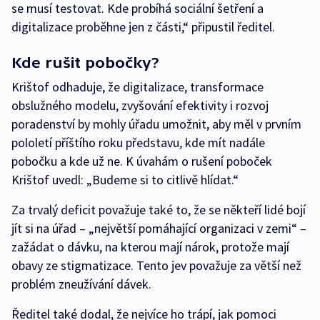
se musí testovat. Kde probíhá sociální šetření a
digitalizace proběhne jen z části,“ připustil ředitel.
Kde rušit pobočky?
Krištof odhaduje, že digitalizace, transformace
obslužného modelu, zvyšování efektivity i rozvoj
poradenství by mohly úřadu umožnit, aby měl v prvním
pololetí příštího roku představu, kde mít nadále
pobočku a kde už ne. K úvahám o rušení poboček
Krištof uvedl: „Budeme si to citlivě hlídat.“
Za trvalý deficit považuje také to, že se někteří lidé bojí
jít si na úřad – „největší pomáhající organizaci v zemi“ –
zažádat o dávku, na kterou mají nárok, protože mají
obavy ze stigmatizace. Tento jev považuje za větší než
problém zneužívání dávek.
Ředitel také dodal, že nejvíce ho trápí, jak pomoci