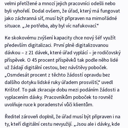
velmi přetížené a mnozí jejich pracovníci odešli nebo
byli vyhořelí. Dodal ovšem, že úřad, který má fungovat
jako záchranná síť, musí být připraven na mimořádné
situace. „Je potřeba, aby byl víc nafukovací.“
Ke skokovému zvýšení kapacity chce nový šéf využít
především digitalizaci. První plně digitalizovanou
dávkou – z 21 dávek, které úřad vyplácí – je rodičovský
příspěvek. O 45 procent příspěvků tak podle něho lidé
už žádají digitální cestou, bez návštěvy poboček.
„Osmdesát procent z těchto žádostí opravdu bez
dalšího dotyku lidské ruky úřadem prosviští,“ uvedl
Krištof. To pak zkracuje dobu mezi podáním žádosti a
vyplacením dávky. Pracovníkům poboček to rovněž
uvolňuje ruce k poradenství vůči klientům.
Ředitel zároveň doplnil, že úřad musí být připraven i na
ty, kteří digitální cestu nevyužijí. „Jsou ale i dávky, kde