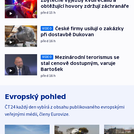
obtěžující hovory zdržují záchranáře
před 15
h
České firmy usilují o zakázky
VIDEO
při dostavbě Dukovan
před 16
h
Mezinárodní terorismus se
VIDEO
stal cenově dostupným, varuje
Bartošek
před 16
h
Evropský pohled
ČT24 každý den vybírá z obsahu publikovaného evropskými
veřejnými médii, členy Eurovize.