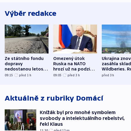
Výběr redakce
Ze státního fondu
Omezený útok
Ukrajina zno
dopravy
Ruska na NATO
zasáhla skla
nedostanou letos
hrozí už na podzim,
Wildberies. 
kraje na silnice ani
varují tajné služby
útočili v Cha
09:15
před 1
h
09:05
před 3
h
před 3
h
korunu, řekl Půta
USA
oblasti
Aktuálně z rubriky
Domácí
Knížák byl pro mnohé symbolem
svobody a intelektuálního rebelství,
řekl Klaus
11:30
před 12
m