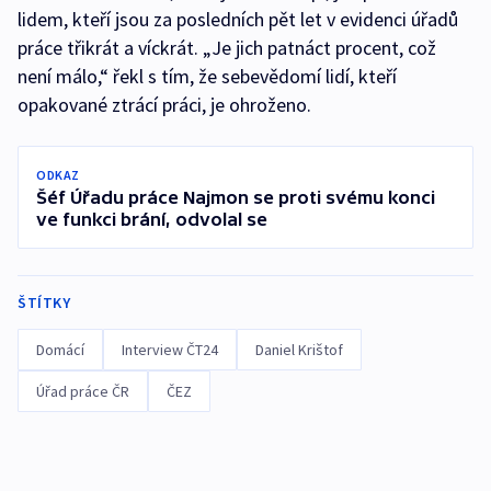
lidem, kteří jsou za posledních pět let v evidenci úřadů
práce třikrát a víckrát. „Je jich patnáct procent, což
není málo,“ řekl s tím, že sebevědomí lidí, kteří
opakované ztrácí práci, je ohroženo.
ODKAZ
Šéf Úřadu práce Najmon se proti svému konci
ve funkci brání, odvolal se
ŠTÍTKY
Domácí
Interview ČT24
Daniel Krištof
Úřad práce ČR
ČEZ