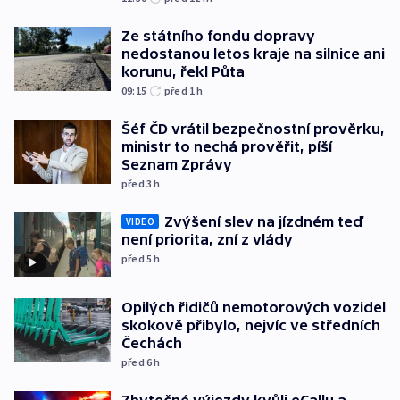
Ze státního fondu dopravy
nedostanou letos kraje na silnice ani
korunu, řekl Půta
09:15
před 1
h
Šéf ČD vrátil bezpečnostní prověrku,
ministr to nechá prověřit, píší
Seznam Zprávy
před 3
h
Zvýšení slev na jízdném teď
VIDEO
není priorita, zní z vlády
před 5
h
Opilých řidičů nemotorových vozidel
skokově přibylo, nejvíc ve středních
Čechách
před 6
h
Zbytečné výjezdy kvůli eCallu a