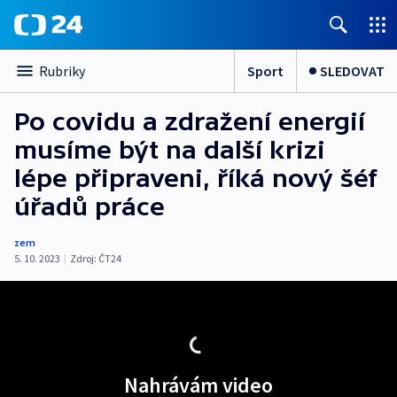
Sport
SLEDOVAT
Rubriky
Po covidu a zdražení energií
musíme být na další krizi
lépe připraveni, říká nový šéf
úřadů práce
zem
5. 10. 2023
|
Zdroj:
ČT24
Nahrávám video