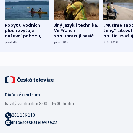
Pobyt u vodních
Jiný jazyk i technika.
„Musíme zapo
ploch zvyšuje
Ve Francii
ženy.“ Litevšt
duševní pohodu,
spolupracují hasiči z
politici zvažuj
ukázala
různých zemí
dohodu o
před 4
h
před 20
h
5. 8. 2026
mezinárodní studie
demografii
Divácké centrum
každý všední den:
8:00—16:00 hodin
261 136 113
info@ceskatelevize.cz