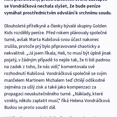
se Vondráčková nechala slyšet, že bude peníze
vymáhat prostřednictvím odvolání k vrchnímu soudu.
Dlouholeté přítelkyně a členky bývalé skupiny Golden
Kids rozdělily peníze. Před rokem plánovaly společné
turné, avšak Marta Kubišová svou účast nakonec
zrušila, protože prý bylo připravované chaoticky a
nekvalitně. „Já jsem říkala, Heli, to musí být úplně jinak
pojatý, v žádným případě to nejde tak, že ti lidi padnou
na zadek z toho, že nás vidí,“ komentovala své
rozhodnutí Kubišová. Vondráčková společně se svým
manželem Martinem Michalem teď chtějí odškodné
zejména za ušlý zisk a také jako kompenzaci za
propagaci neuskutečněného turné. „Náklady, které
vznikly, někdo zaplatit musí,“ říká Helena Vondráčková.
Budou se proto soudit dál.