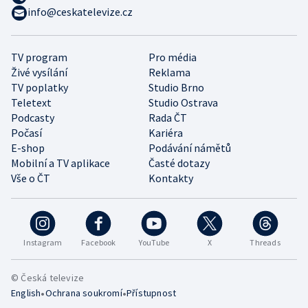
info@ceskatelevize.cz
TV program
Pro média
Živé vysílání
Reklama
TV poplatky
Studio Brno
Teletext
Studio Ostrava
Podcasty
Rada ČT
Počasí
Kariéra
E-shop
Podávání námětů
Mobilní a TV aplikace
Časté dotazy
Vše o ČT
Kontakty
Instagram
Facebook
YouTube
X
Threads
© Česká televize
•
•
English
Ochrana soukromí
Přístupnost