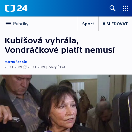
Sport
SLEDOVAT
Rubriky
Kubišová vyhrála,
Vondráčkové platit nemusí
Martin Šesták
25. 11. 2009
25. 11. 2009
|
Zdroj:
ČT24