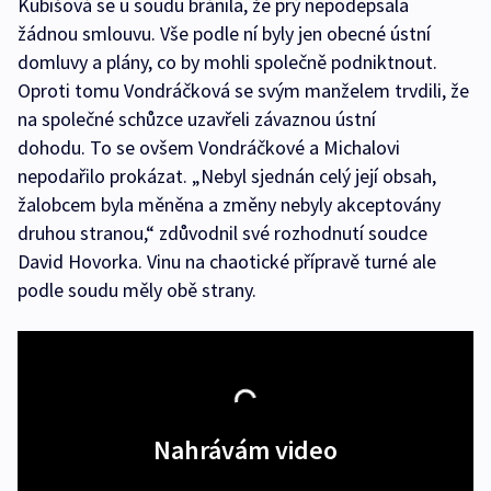
Kubišová se u soudu bránila, že prý nepodepsala
žádnou smlouvu. Vše podle ní byly jen obecné ústní
domluvy a plány, co by mohli společně podniktnout.
Oproti tomu Vondráčková se svým manželem trvdili, že
na společné schůzce uzavřeli závaznou ústní
dohodu. To se ovšem Vondráčkové a Michalovi
nepodařilo prokázat. „Nebyl sjednán celý její obsah,
žalobcem byla měněna a změny nebyly akceptovány
druhou stranou,“ zdůvodnil své rozhodnutí soudce
David Hovorka. Vinu na chaotické přípravě turné ale
podle soudu měly obě strany.
Nahrávám video