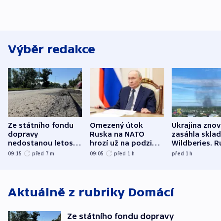
Výběr redakce
Ze státního fondu
Omezený útok
Ukrajina zno
dopravy
Ruska na NATO
zasáhla skla
nedostanou letos
hrozí už na podzim,
Wildberies. 
kraje na silnice ani
varují tajné služby
útočili v Cha
09:15
před 7
m
09:05
před 1
h
před 1
h
korunu, řekl Půta
USA
oblasti
Aktuálně z rubriky
Domácí
Ze státního fondu dopravy