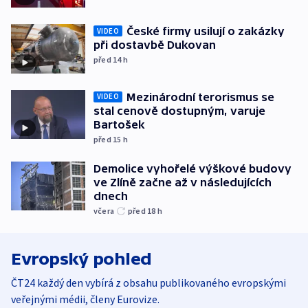
České firmy usilují o zakázky
VIDEO
při dostavbě Dukovan
před 14
h
Mezinárodní terorismus se
VIDEO
stal cenově dostupným, varuje
Bartošek
před 15
h
Demolice vyhořelé výškové budovy
ve Zlíně začne až v následujících
dnech
včera
před 18
h
Evropský pohled
ČT24 každý den vybírá z obsahu publikovaného evropskými
veřejnými médii, členy Eurovize.