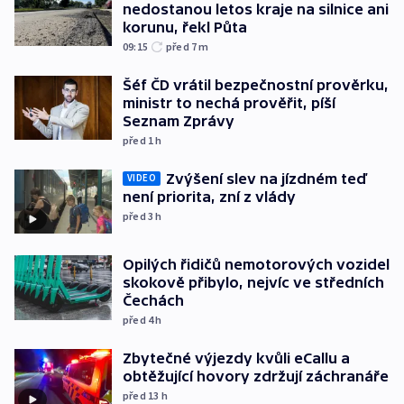
nedostanou letos kraje na silnice ani
korunu, řekl Půta
09:15
před 7
m
Šéf ČD vrátil bezpečnostní prověrku,
ministr to nechá prověřit, píší
Seznam Zprávy
před 1
h
Zvýšení slev na jízdném teď
VIDEO
není priorita, zní z vlády
před 3
h
Opilých řidičů nemotorových vozidel
skokově přibylo, nejvíc ve středních
Čechách
před 4
h
Zbytečné výjezdy kvůli eCallu a
obtěžující hovory zdržují záchranáře
před 13
h