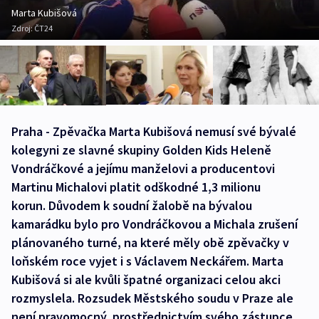
Marta Kubišová
Zdroj:
ČT24
Praha - Zpěvačka Marta Kubišová nemusí své bývalé
kolegyni ze slavné skupiny Golden Kids Heleně
Vondráčkové a jejímu manželovi a producentovi
Martinu Michalovi platit odškodné 1,3 milionu
korun. Důvodem k soudní žalobě na bývalou
kamarádku bylo pro Vondráčkovou a Michala zrušení
plánovaného turné, na které měly obě zpěvačky v
loňském roce vyjet i s Václavem Neckářem. Marta
Kubišová si ale kvůli špatné organizaci celou akci
rozmyslela. Rozsudek Městského soudu v Praze ale
není pravomocný, prostřednictvím svého zástupce