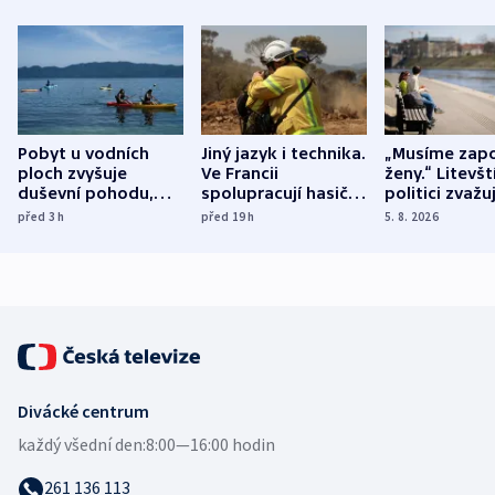
Pobyt u vodních
Jiný jazyk i technika.
„Musíme zapo
ploch zvyšuje
Ve Francii
ženy.“ Litevšt
duševní pohodu,
spolupracují hasiči z
politici zvažuj
ukázala
různých zemí
dohodu o
před 3
h
před 19
h
5. 8. 2026
mezinárodní studie
demografii
Divácké centrum
každý všední den:
8:00—16:00 hodin
261 136 113