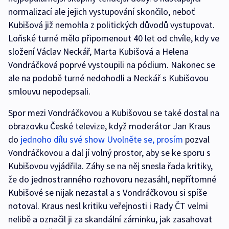
normalizací ale jejich vystupování skončilo, neboť
Kubišová již nemohla z politických důvodů vystupovat.
Loňské turné mělo připomenout 40 let od chvíle, kdy ve
složení Václav Neckář, Marta Kubišová a Helena
Vondráčková poprvé vystoupili na pódium. Nakonec se
ale na podobě turné nedohodli a Neckář s Kubišovou
smlouvu nepodepsali.
Spor mezi Vondráčkovou a Kubišovou se také dostal na
obrazovku České televize, když moderátor Jan Kraus
do
jednoho dílu své show Uvolněte se, prosím
pozval
Vondráčkovou a dal jí volný prostor, aby se ke sporu s
Kubišovou vyjádřila. Záhy se na něj snesla řada kritiky,
že do jednostranného rozhovoru nezasáhl, nepřítomné
Kubišové se nijak nezastal a s Vondráčkovou si spíše
notoval. Kraus nesl kritiku veřejnosti i Rady ČT velmi
nelibě a označil ji za skandální záminku, jak zasahovat