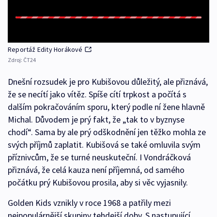
Reportáž Edity Horákové
Zdroj:
ČT24
Dnešní rozsudek je pro Kubišovou důležitý, ale přiznává,
že se necítí jako vítěz. Spíše cítí trpkost a počítá s
dalším pokračováním sporu, který podle ní žene hlavně
Michal. Důvodem je prý fakt, že „tak to v byznyse
chodí“. Sama by ale prý odškodnění jen těžko mohla ze
svých příjmů zaplatit. Kubišová se také omluvila svým
příznivcům, že se turné neuskuteční. I Vondráčková
přiznává, že celá kauza není příjemná, od samého
počátku prý Kubišovou prosila, aby si věc vyjasnily.
Golden Kids vznikly v roce 1968 a patřily mezi
nejpopulárnější skupiny tehdejší doby. S nastupující