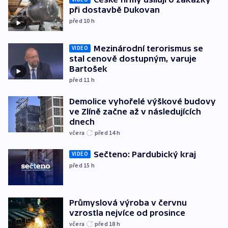
při dostavbě Dukovan
před 10
h
Mezinárodní terorismus se
VIDEO
stal cenově dostupným, varuje
Bartošek
před 11
h
Demolice vyhořelé výškové budovy
ve Zlíně začne až v následujících
dnech
včera
před 14
h
Sečteno: Pardubický kraj
VIDEO
před 15
h
Průmyslová výroba v červnu
vzrostla nejvíce od prosince
včera
před 18
h