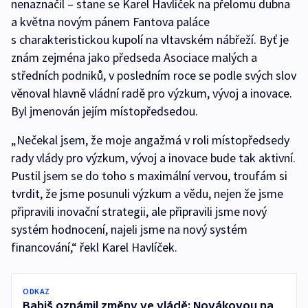
nenaznačil – stane se Karel Havlíček na přelomu dubna
a května novým pánem Fantova paláce
s charakteristickou kupolí na vltavském nábřeží. Byť je
znám zejména jako předseda Asociace malých a
středních podniků, v posledním roce se podle svých slov
věnoval hlavně vládní radě pro výzkum, vývoj a inovace.
Byl jmenován jejím místopředsedou.
„Nečekal jsem, že moje angažmá v roli místopředsedy
rady vlády pro výzkum, vývoj a inovace bude tak aktivní.
Pustil jsem se do toho s maximální vervou, troufám si
tvrdit, že jsme posunuli výzkum a vědu, nejen že jsme
připravili inovační strategii, ale připravili jsme nový
systém hodnocení, najeli jsme na nový systém
financování,“ řekl Karel Havlíček.
ODKAZ
Babiš oznámil změny ve vládě: Novákovou na