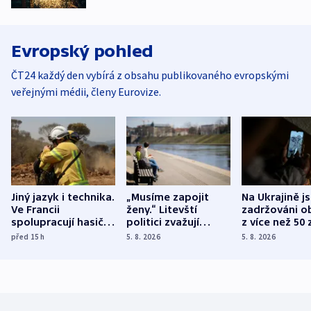
Evropský pohled
ČT24 každý den vybírá z obsahu publikovaného evropskými
veřejnými médii, členy Eurovize.
Jiný jazyk i technika.
„Musíme zapojit
Na Ukrajině j
Ve Francii
ženy.“ Litevští
zadržováni o
spolupracují hasiči z
politici zvažují
z více než 50 
různých zemí
dohodu o
Bojovali na s
před 15
h
5. 8. 2026
5. 8. 2026
demografii
Ruska