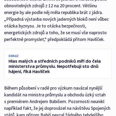
obnovitelných zdrojů z 12 na 20 procent. Většinu
energie by ale podle něj měla republika brát z jádra.
„Případná výstavba nových jaderných bloků není vůbec
otázka byznysu. Je to otázka bezpečnosti,
energetických zdrojů a toho, že se musí vše naprosto
perfektně promyslet,“ předpokládá přitom Havlíček.
ODKAZ
Hlas malých a středních podniků míří do čela
ministerstva průmyslu. Nepotřebuji sto dnů
hájení, říká Havlíček
Během působení v radě pro výzkum navázal nynější
kandidát na ministra průmyslu a obchodu úzký vztah
s premiérem Andrejem Babišem. Pozornosti neunikl
například fakt, že jej doprovázel na návštěvu Spojených
států, kam přitom Babiš nevzal žádného tehdejšího