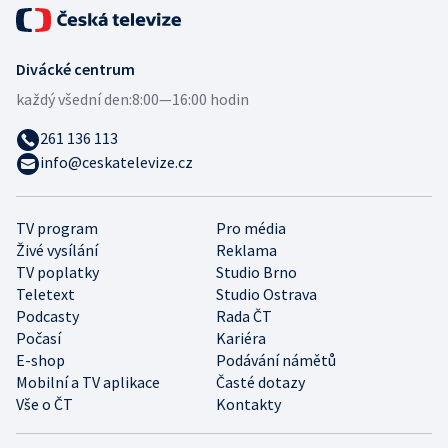
Divácké centrum
každý všední den:
8:00—16:00 hodin
261 136 113
info@ceskatelevize.cz
TV program
Pro média
Živé vysílání
Reklama
TV poplatky
Studio Brno
Teletext
Studio Ostrava
Podcasty
Rada ČT
Počasí
Kariéra
E-shop
Podávání námětů
Mobilní a TV aplikace
Časté dotazy
Vše o ČT
Kontakty