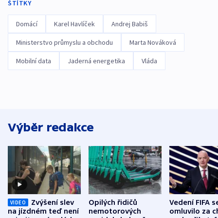
ŠTÍTKY
Domácí
Karel Havlíček
Andrej Babiš
Ministerstvo průmyslu a obchodu
Marta Nováková
Mobilní data
Jaderná energetika
Vláda
Výběr redakce
Zvýšení slev
Opilých řidičů
Vedení FIFA s
VIDEO
na jízdném teď není
nemotorových
omluvilo za c