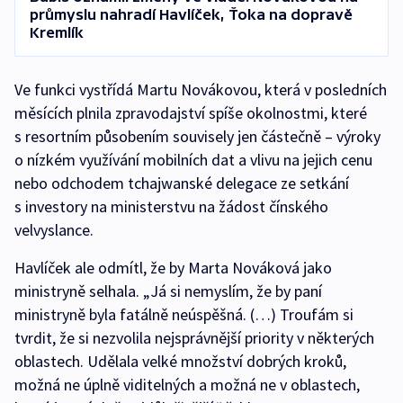
průmyslu nahradí Havlíček, Ťoka na dopravě
Kremlík
Ve funkci vystřídá Martu Novákovou, která v posledních
měsících plnila zpravodajství spíše okolnostmi, které
s resortním působením souvisely jen částečně – výroky
o nízkém využívání mobilních dat a vlivu na jejich cenu
nebo odchodem tchajwanské delegace ze setkání
s investory na ministerstvu na žádost čínského
velvyslance.
Havlíček ale odmítl, že by Marta Nováková jako
ministryně selhala. „Já si nemyslím, že by paní
ministryně byla fatálně neúspěšná. (…) Troufám si
tvrdit, že si nezvolila nejsprávnější priority v některých
oblastech. Udělala velké množství dobrých kroků,
možná ne úplně viditelných a možná ne v oblastech,