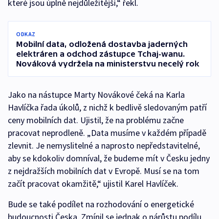
které jsou úplně nejdůležitější,“ řekl.
ODKAZ
Mobilní data, odložená dostavba jaderných
elektráren a odchod zástupce Tchaj-wanu.
Nováková vydržela na ministerstvu necelý rok
Jako na nástupce Marty Novákové čeká na Karla
Havlíčka řada úkolů, z nichž k bedlivě sledovaným patří
ceny mobilních dat. Ujistil, že na problému začne
pracovat neprodleně. „Data musíme v každém případě
zlevnit. Je nemyslitelné a naprosto nepředstavitelné,
aby se kdokoliv domníval, že budeme mít v Česku jedny
z nejdražších mobilních dat v Evropě. Musí se na tom
začít pracovat okamžitě,“ ujistil Karel Havlíček.
Bude se také podílet na rozhodování o energetické
budoucnosti Česka. Zmínil se jednak o nárůstu podílu