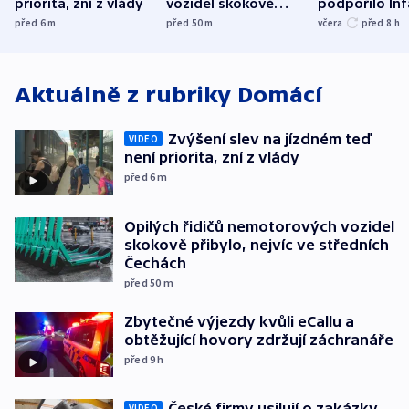
priorita, zní z vlády
vozidel skokově
podpořilo Inf
přibylo, nejvíc ve
UEFA trvá na
před 6
m
před 50
m
včera
před 8
h
středních Čechách
bojkotu
Aktuálně z rubriky
Domácí
Zvýšení slev na jízdném teď
VIDEO
není priorita, zní z vlády
před 6
m
Opilých řidičů nemotorových vozidel
skokově přibylo, nejvíc ve středních
Čechách
před 50
m
Zbytečné výjezdy kvůli eCallu a
obtěžující hovory zdržují záchranáře
před 9
h
České firmy usilují o zakázky
VIDEO