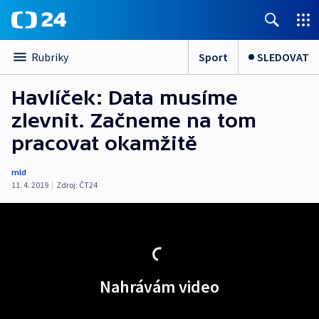
Sport
SLEDOVAT
Rubriky
Havlíček: Data musíme
zlevnit. Začneme na tom
pracovat okamžitě
mld
11. 4. 2019
|
Zdroj:
ČT24
Nahrávám video