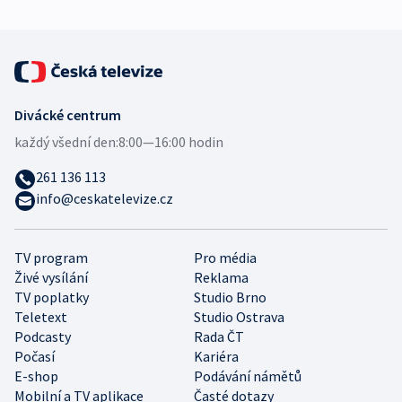
Divácké centrum
každý všední den:
8:00—16:00 hodin
261 136 113
info@ceskatelevize.cz
TV program
Pro média
Živé vysílání
Reklama
TV poplatky
Studio Brno
Teletext
Studio Ostrava
Podcasty
Rada ČT
Počasí
Kariéra
E-shop
Podávání námětů
Mobilní a TV aplikace
Časté dotazy