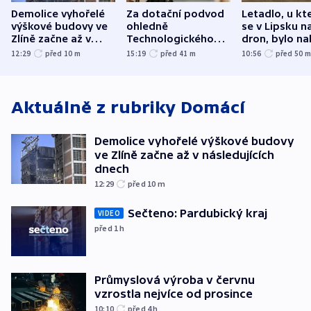
Demolice vyhořelé
Za dotační podvod
Letadlo, u kt
výškové budovy ve
ohledně
se v Lipsku n
Zlíně začne až v
Technologického
dron, bylo na
následujících dnech
parku poslal soud
municí, píší 
12:29
před 10
m
15:19
před 41
m
10:56
před 50
do vězení dva muže
Aktuálně z rubriky
Domácí
Demolice vyhořelé výškové budovy
ve Zlíně začne až v následujících
dnech
12:29
před 10
m
Sečteno: Pardubický kraj
VIDEO
před 1
h
Průmyslová výroba v červnu
vzrostla nejvíce od prosince
10:10
před 4
h