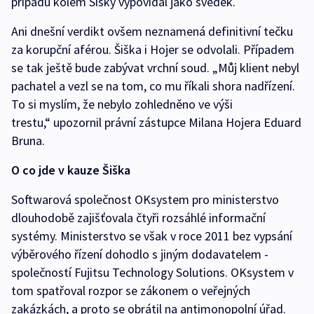
případu kolem Šišky vypovídal jako svědek.
Ani dnešní verdikt ovšem neznamená definitivní tečku
za korupční aférou. Šiška i Hojer se odvolali. Případem
se tak ještě bude zabývat vrchní soud. „Můj klient nebyl
pachatel a vezl se na tom, co mu říkali shora nadřízení.
To si myslím, že nebylo zohledněno ve výši
trestu,“ upozornil právní zástupce Milana Hojera Eduard
Bruna.
O co jde v kauze Šiška
Softwarová společnost OKsystem pro ministerstvo
dlouhodobě zajišťovala čtyři rozsáhlé informační
systémy. Ministerstvo se však v roce 2011 bez vypsání
výběrového řízení dohodlo s jiným dodavatelem -
společností Fujitsu Technology Solutions. OKsystem v
tom spatřoval rozpor se zákonem o veřejných
zakázkách, a proto se obrátil na antimonopolní úřad.