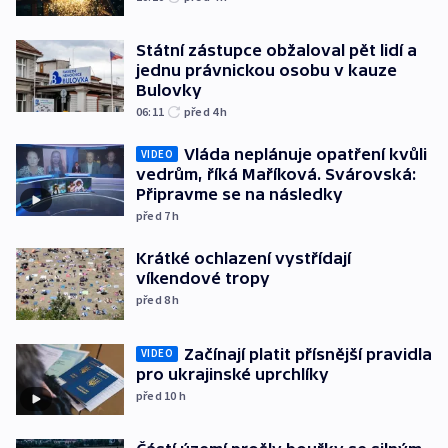
Státní zástupce obžaloval pět lidí a
jednu právnickou osobu v kauze
Bulovky
06:11
před 4
h
Vláda neplánuje opatření kvůli
VIDEO
vedrům, říká Maříková. Svárovská:
Připravme se na následky
před 7
h
Krátké ochlazení vystřídají
víkendové tropy
před 8
h
Začínají platit přísnější pravidla
VIDEO
pro ukrajinské uprchlíky
před 10
h