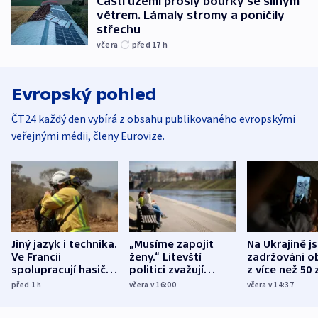
Částí území prošly bouřky se silným
větrem. Lámaly stromy a poničily
střechu
včera
před 17
h
Evropský pohled
ČT24 každý den vybírá z obsahu publikovaného evropskými
veřejnými médii, členy Eurovize.
Jiný jazyk i technika.
„Musíme zapojit
Na Ukrajině j
Ve Francii
ženy.“ Litevští
zadržováni o
spolupracují hasiči z
politici zvažují
z více než 50 
různých zemí
dohodu o
Bojovali na s
před 1
h
včera v 16:00
včera v 14:37
demografii
Ruska