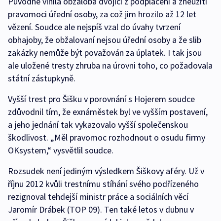
Původně vinila obžaloba dvojici z podplácení a zneužití
pravomoci úřední osoby, za což jim hrozilo až 12 let
vězení. Soudce ale nejspíš vzal do úvahy tvrzení
obhajoby, že obžalovaní nejsou úřední osoby a že slib
zakázky nemůže být považován za úplatek. I tak jsou
ale uložené tresty zhruba na úrovni toho, co požadovala
státní zástupkyně.
Vyšší trest pro Šišku v porovnání s Hojerem soudce
zdůvodnil tím, že exnáměstek byl ve vyšším postavení,
a jeho jednání tak vykazovalo vyšší společenskou
škodlivost. „Měl pravomoc rozhodnout o osudu firmy
OKsystem,“ vysvětlil soudce.
Rozsudek není jediným výsledkem Šiškovy aféry. Už v
říjnu 2012 kvůli trestnímu stíhání svého podřízeného
rezignoval tehdejší ministr práce a sociálních věcí
Jaromír Drábek (TOP 09). Ten také letos v dubnu v