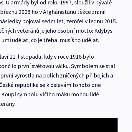
ms. U armády byl od roku 1997, sloužil v bývalé
V březnu 2008 ho v Afghánistánu těžce zranil
následky bojoval sedm let, zemřel v lednu 2015.
ečných veteránů je jeho osobní motto: Kdybys
 umí udělat, co je třeba, musíš to udělat.
aví 11. listopadu, kdy v roce 1918 bylo
ončilo první světovou válku. Symbolem se stal
 první vyrostla na polích zničených při bojích a
Česká republika se k oslavám tohoto dne
1. Koupí symbolu vlčího máku mohou lidé
terány.