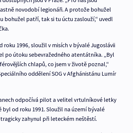
lastně novodobí legionáři. A protože bohužel
 bohužel patří, tak si tu úctu zaslouží,“ uvedl
čka.
 roku 1996, sloužil v misích v bývalé Jugoslávii
el po útoku sebevražedného atentátníka. „Byl
férovějších chlapů, co jsem v životě poznal,“
Speciálního oddělení SOG v Afghánistánu Lumír
nech odpočívá pilot a velitel vrtulníkové letky
 byl od roku 1991. Sloužil na území bývalé
 tragicky zahynul při leteckém neštěstí.