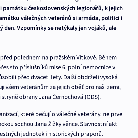
i památku československých legionářů, k jejich
amátku válečných veteránů si armáda, politici i
lý den. Vzpomínky se netýkaly jen vojáků, ale
ál před polednem na pražském Vítkově. Během
es sto příslušníků mise 6. polní nemocnice v
sobili před dvaceti lety. Další obdrželi vysoká
ji všem veteránům za jejich oběť pro naši zemi,
nistryně obrany Jana Černochová (ODS).
rganizací, které pečují o válečné veterány, nejprve
eckou sochou Jana Žižky věnce. Slavnostní akt
čestných jednotek i historických praporů.