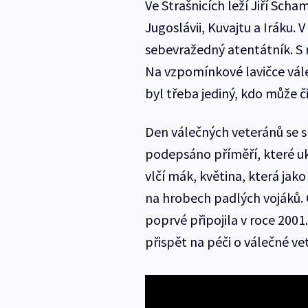
Ve Strašnicích leží Jiří Scha
Jugoslávii, Kuvajtu a Iráku. 
sebevražedný atentátník. S 
Na vzpomínkové lavičce vál
byl třeba jediný, kdo může či
Den válečných veteránů se sl
podepsáno příměří, které uk
vlčí mák, květina, která jako
na hrobech padlých vojáků. 
poprvé připojila v roce 200
přispět na péči o válečné ve