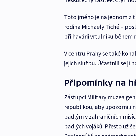
Toto jméno je na jednom z tř
rodina Michaely Tiché – pos
při havárii vrtulníku během 
V centru Prahy se také konal
jejich službu. Účastnili se jí
Připomínky na h
Zástupci Military muzea gene
republikou, aby upozornili 
padlým v zahraničních misíc
padlých vojáků. Přesto už šes
Poslední tři ze sedmadvaceti