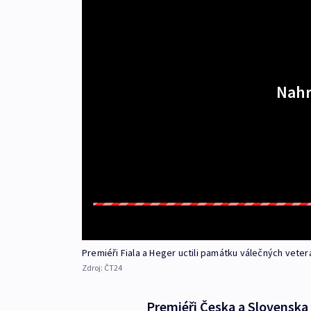
Nahr
Premiéři Fiala a Heger uctili památku válečných veter
Zdroj:
ČT24
Premiéři Česka a Slovenska 