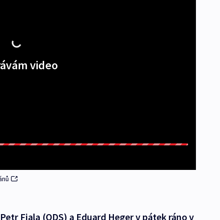
ávám video
ánů
Petr Fiala (ODS) a Eduard Heger v pátek ráno v