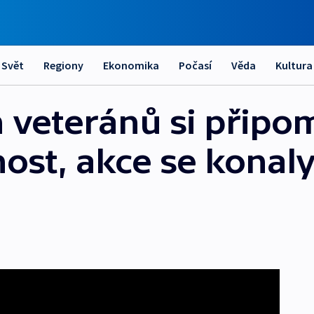
Svět
Regiony
Ekonomika
Počasí
Věda
Kultura
 veteránů si připo
jnost, akce se konal