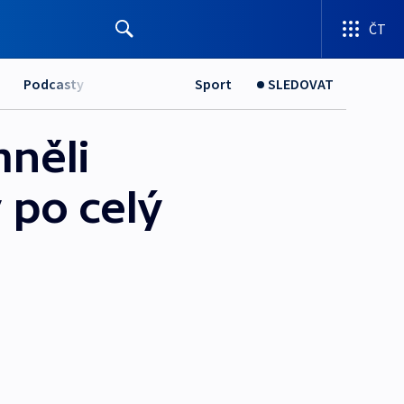
ČT
Podcasty
Sport
SLEDOVAT
mněli
y po celý