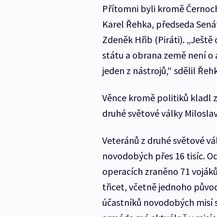
Přítomni byli kromě Černoc
Karel Řehka, předseda Senát
Zdeněk Hřib (Piráti). „Ještě d
státu a obrana země není o 
jeden z nástrojů,“ sdělil Řeh
Věnce kromě politiků kladl z
druhé světové války Milosla
Veteránů z druhé světové vál
novodobých přes 16 tisíc. Od
operacích zraněno 71 vojáků
třicet, včetně jednoho pův
účastníků novodobých misí 