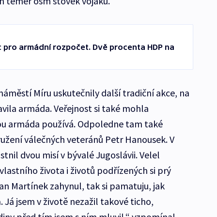
h téměř osm stovek vojáků.
íc pro armádní rozpočet. Dvě procenta HDP na
městí Míru uskutečnily další tradiční akce, na
avila armáda. Veřejnost si také mohla
ou armáda používá. Odpoledne tam také
užení válečných veteránů Petr Hanousek. V
tnil dvou misí v bývalé Jugoslávii. Velel
lastního života i životů podřízených si prý
 Martínek zahynul, tak si pamatuju, jak
. Já jsem v životě nezažil takové ticho,
diny před tím jsem s ním mluvil,“ vzpomínal.