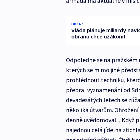
armáda má aktuálně v misíc
ODKAZ
Vláda plánuje miliardy nav
obranu chce uzákonit
Odpoledne se na pražském ná
kterých se mimo jiné předst
prohlédnout techniku, kter
přebral vyznamenání od Sdr
devadesátých letech se zúčas
několika útvarům. Ohrožení v
denně uvědomoval. „Když pan
najednou celá jídelna ztichla
neskutečný zážitek. Čtyři ho