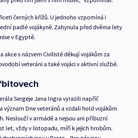
iceti černých křížů. U jednoho vzpomíná i
lední padlé vojákyně. Zahynula před dvěma lety
mise v Egyptě.
a akce s názvem Civilisté děkují vojákům za
 novodobí veteráni a také vojáci v aktivní službě.
řbitovech
rála Sergeje Jana Ingra vyrazili napříč
na význam Dne veteránů a vzdali hold vojákům
h. Neslouží v armádě a nejsou ani příbuzní
t let, vždy v listopadu, míří k jejich hrobům.
 dostupných jsou v Praze. „Pro nás jsou