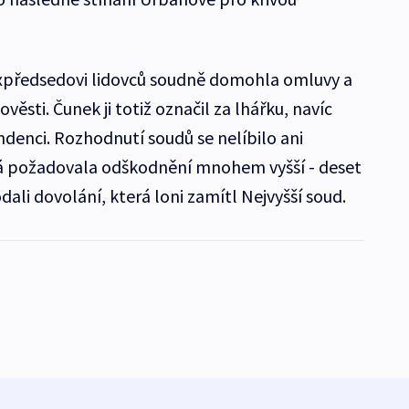
 expředsedovi lidovců soudně domohla omluvy a
ěsti. Čunek ji totiž označil za lhářku, navíc
ondenci. Rozhodnutí soudů se nelíbilo ani
rá požadovala odškodnění mnohem vyšší - deset
ali dovolání, která loni zamítl Nejvyšší soud.