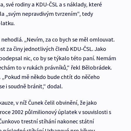
, své rodiny a KDU-ČSL a s náklady, které
la „svým nepravdivým tvrzením“, tedy
latku.
 nehodlá. „Nevím, za co bych se měl omlouvat.
 za činy jednotlivých členů KDU-ČSL. Jako
podepsal nic, co by se týkalo této paní. Nemám
chám to v rukách právníků,“ řekl Bělobrádek.
lí. „Pokud mě někdo bude chtít do něčeho
e i soudně bránit,“ dodal.
auze, v níž Čunek čelil obvinění, že jako
 roce 2002 půlmilionový úplatek v souvislosti s
Čunkovo trestní stíhání nakonec státní
ko následné stíhání Urbanové pro křivou