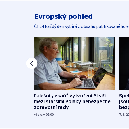
Evropský pohled
ČT24 každý den vybírá z obsahu publikovaného e
Falešní „lékaři“ vytvoření AI šíří
Spe
mezi staršími Poláky nebezpečné
jsou
zdravotní rady
bez
včera v 07:00
7. 8. 2