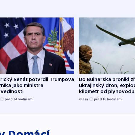
rický Senát potvrdil Trumpova
Do Bulharska pronikl z
níka jako ministra
ukrajinský dron, explo
avedlnosti
kilometr od plynovodu
před 14
hodinami
včera
před 16
hodinami
ky
Domácí