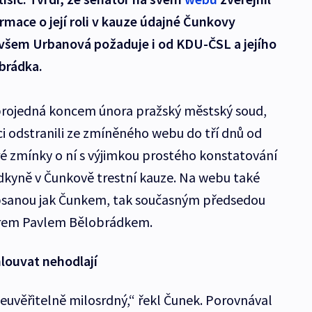
rmace o její roli v kauze údajné Čunkovy
všem Urbanová požaduje i od KDU-ČSL a jejího
brádka.
projedná koncem února pražský městský soud,
ci odstranili ze zmíněného webu do tří dnů od
é zmínky o ní s výjimkou prostého konstatování
ědkyně v Čunkově trestní kauze. Na webu také
psanou jak Čunkem, tak současným předsedou
érem Pavlem Bělobrádkem.
louvat nehodlají
neuvěřitelně milosrdný,“ řekl Čunek. Porovnával