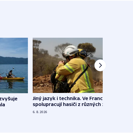
Jiný jazyk i technika. Ve Francii
zvyšuje
„Musí
spolupracují hasiči z různých zemí
la
polit
demo
6. 8. 2026
5. 8. 20