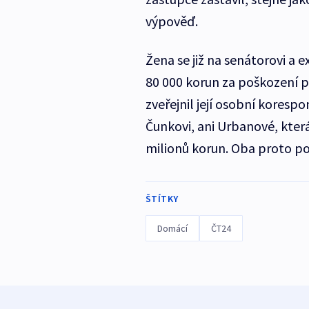
výpověď.
Žena se již na senátorovi a
80 000 korun za poškození pov
zveřejnil její osobní koresp
Čunkovi, ani Urbanové, kte
milionů korun. Oba proto pod
ŠTÍTKY
Domácí
ČT24