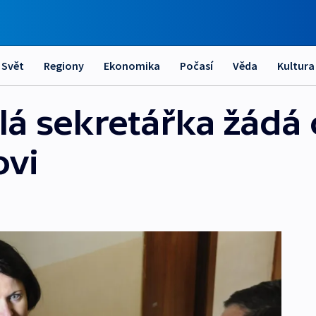
Svět
Regiony
Ekonomika
Počasí
Věda
Kultura
á sekretářka žádá 
ovi