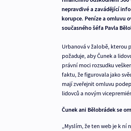
nepravdivé a zavádějící info
korupce. Peníze a omluvu o
současného šéfa Pavla Bělo
Urbanová v žalobě, kterou 
požaduje, aby Čunek a lidov
právní moci rozsudku vešker
faktu, že figurovala jako sv
mají zveřejnit omluvu pode
lidovců a novým vicepremi
Čunek ani Bělobrádek se om
„Myslím, že ten web je k ní 