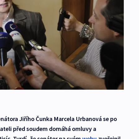
enátora Jiřího Čunka Marcela Urbanová se po
ateli před soudem domáhá omluvy a
isíc. Tvrdí, že senátor na svém
webu
zveřejnil