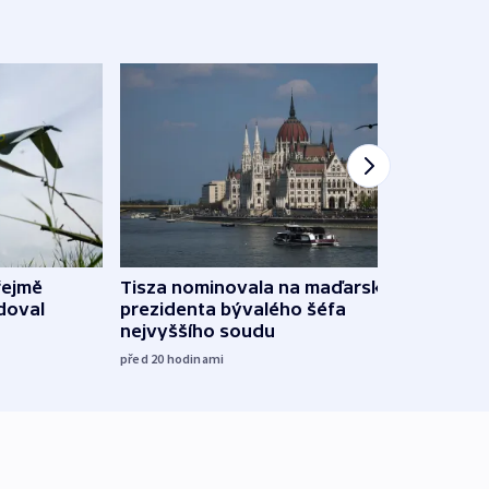
řejmě
Tisza nominovala na maďarského
Ruský
doval
prezidenta bývalého šéfa
čtyři 
nejvyššího soudu
včera
před 20
hodinami