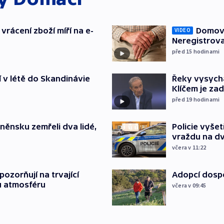
vrácení zboží míří na e-
Domovu
VIDEO
Neregistrova
před 15
hodinami
í v létě do Skandinávie
Řeky vysycha
Klíčem je za
před 19
hodinami
něnsku zemřeli dva lidé,
Policie vyše
vraždu na d
včera v 11:22
ozorňují na trvající
Adopcí dospě
u atmosféru
včera v 09:45