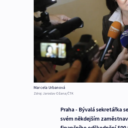
Marcela Urbanová
Zdroj:
Jaroslav Ožana/ČTK
Praha - Bývalá sekretářka s
svém někdejším zaměstnav
finančního odškodnění 500 t