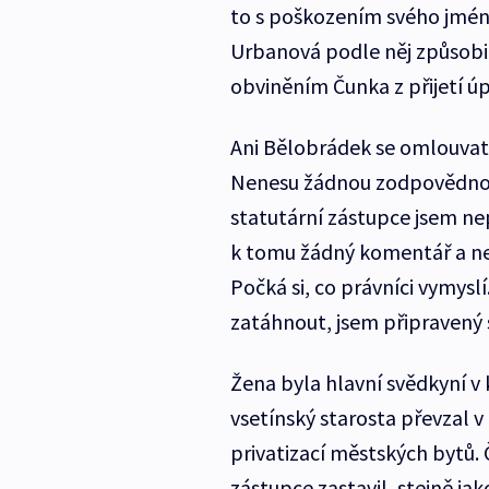
to s poškozením svého jména
Urbanová podle něj způsobi
obviněním Čunka z přijetí úp
Ani Bělobrádek se omlouvat
Nenesu žádnou zodpovědnost
statutární zástupce jsem ne
k tomu žádný komentář a ne
Počká si, co právníci vymys
zatáhnout, jsem připravený s
Žena byla hlavní svědkyní v k
vsetínský starosta převzal v
privatizací městských bytů. 
zástupce zastavil, stejně ja