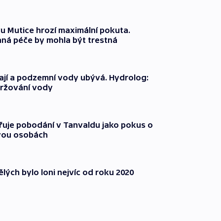
 Mutice hrozí maximální pokuta.
ná péče by mohla být trestná
jí a podzemní vody ubývá. Hydrolog:
držování vody
třuje pobodání v Tanvaldu jako pokus o
vou osobách
lých bylo loni nejvíc od roku 2020