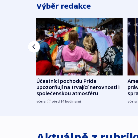
Výběr redakce
Účastníci pochodu Pride
Ame
upozorňují na trvající nerovnosti i
práv
společenskou atmosféru
spr
včera
před 14
hodinami
včera
Aktuálně z rubri