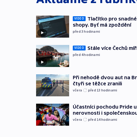
Tlačítko pro snadné 
VIDEO
shopy. Byť má zpoždění
před 3
hodinami
Stále více Čechů míř
VIDEO
před 4
hodinami
Při nehodě dvou aut na Br
čtyři se těžce zranili
včera
před 13
hodinami
Účastníci pochodu Pride up
nerovnosti i společensko
včera
před 14
hodinami