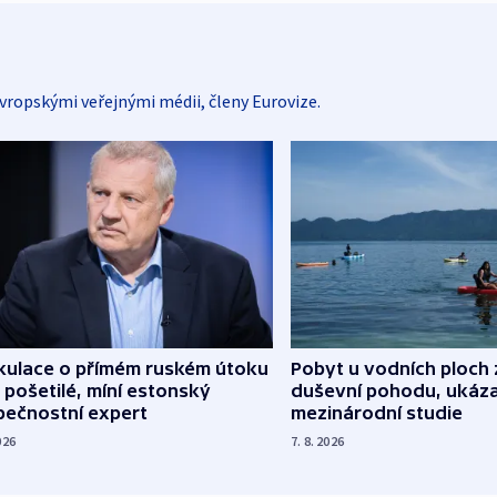
vropskými veřejnými médii, členy Eurovize.
kulace o přímém ruském útoku
Pobyt u vodních ploch 
 pošetilé, míní estonský
duševní pohodu, ukáza
pečnostní expert
mezinárodní studie
026
7. 8. 2026