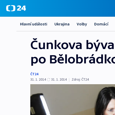
Hlavní události
Ukrajina
Volby
Domácí
Čunkova býval
po Bělobrádk
ČT24
31. 1. 2014
31. 1. 2014
|
Zdroj:
ČT24