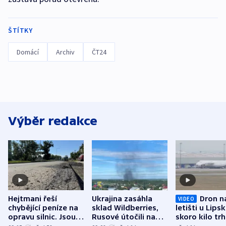
ŠTÍTKY
Domácí
Archiv
ČT24
Výběr redakce
Hejtmani řeší
Ukrajina zasáhla
Dron n
VIDEO
chybějící peníze na
sklad Wildberries,
letišti u Lips
opravu silnic. Jsou
Rusové útočili na
skoro kilo trh