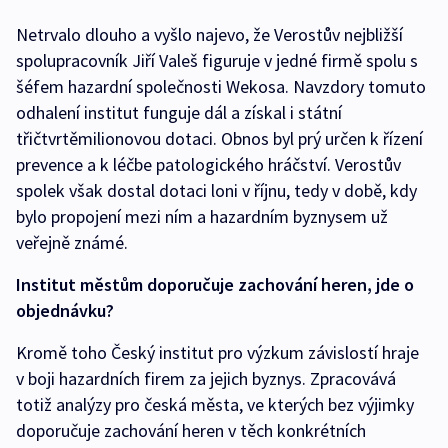
Netrvalo dlouho a vyšlo najevo, že Verostův nejbližší
spolupracovník Jiří Valeš figuruje v jedné firmě spolu s
šéfem hazardní společnosti Wekosa. Navzdory tomuto
odhalení institut funguje dál a získal i státní
třičtvrtěmilionovou dotaci. Obnos byl prý určen k řízení
prevence a k léčbe patologického hráčství. Verostův
spolek však dostal dotaci loni v říjnu, tedy v době, kdy
bylo propojení mezi ním a hazardním byznysem už
veřejně známé.
Institut městům doporučuje zachování heren, jde o
objednávku?
Kromě toho Český institut pro výzkum závislostí hraje
v boji hazardních firem za jejich byznys. Zpracovává
totiž analýzy pro česká města, ve kterých bez výjimky
doporučuje zachování heren v těch konkrétních