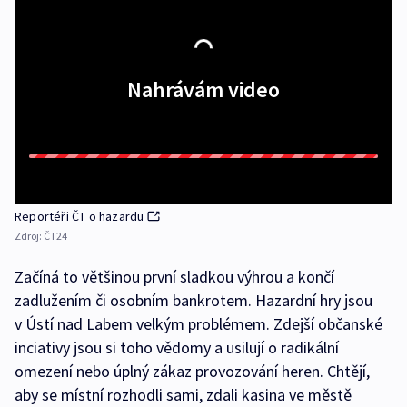
Nahrávám video
Reportéři ČT o hazardu
Zdroj:
ČT24
Začíná to většinou první sladkou výhrou a končí
zadlužením či osobním bankrotem. Hazardní hry jsou
v Ústí nad Labem velkým problémem. Zdejší občanské
inciativy jsou si toho vědomy a usilují o radikální
omezení nebo úplný zákaz provozování heren. Chtějí,
aby se místní rozhodli sami, zdali kasina ve městě