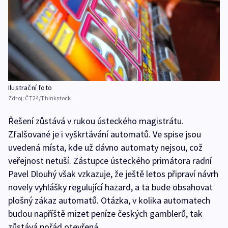
Ilustrační foto
Zdroj:
ČT24/Thinkstock
Řešení zůstává v rukou ústeckého magistrátu.
Zfalšované je i vyškrtávání automatů. Ve spise jsou
uvedená místa, kde už dávno automaty nejsou, což
veřejnost netuší. Zástupce ústeckého primátora radní
Pavel Dlouhý však vzkazuje, že ještě letos připraví návrh
novely vyhlášky regulující hazard, a ta bude obsahovat
plošný zákaz automatů. Otázka, v kolika automatech
budou napříště mizet peníze českých gamblerů, tak
zůstává pořád otevřená.