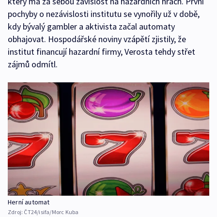
který má za sebou závislost na hazardních hrách. První
pochyby o nezávislosti institutu se vynořily už v době,
kdy bývalý gambler a aktivista začal automaty
obhajovat. Hospodářské noviny vzápětí zjistily, že
institut financují hazardní firmy, Verosta tehdy střet
zájmů odmítl.
Herní automat
Zdroj:
ČT24/isifa/Morc Kuba