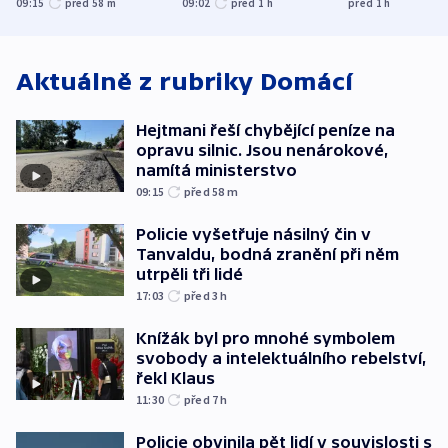
nenárokové, namítá
trh, hasiče či
indicie ukazuj
09:15
před 58
m
09:02
před 1
h
před 1
h
ministerstvo
stadion
Rusko
Aktuálně z rubriky
Domácí
Hejtmani řeší chybějící peníze na
opravu silnic. Jsou nenárokové,
namítá ministerstvo
09:15
před 58
m
Policie vyšetřuje násilný čin v
Tanvaldu, bodná zranění při něm
utrpěli tři lidé
17:03
před 3
h
Knížák byl pro mnohé symbolem
svobody a intelektuálního rebelství,
řekl Klaus
11:30
před 7
h
Policie obvinila pět lidí v souvislosti s