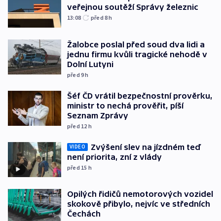
veřejnou soutěží Správy železnic
13:08
před 8
h
Žalobce poslal před soud dva lidi a
jednu firmu kvůli tragické nehodě v
Dolní Lutyni
před 9
h
Šéf ČD vrátil bezpečnostní prověrku,
ministr to nechá prověřit, píší
Seznam Zprávy
před 12
h
Zvýšení slev na jízdném teď
VIDEO
není priorita, zní z vlády
před 15
h
Opilých řidičů nemotorových vozidel
skokově přibylo, nejvíc ve středních
Čechách