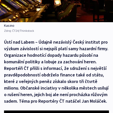
Kasino
Zdroj:
ČT24/Thinkstock
Ústí nad Labem – Údajně nezávislý Český institut pro
výzkum závislostí si nejspíš platí samy hazardní firmy.
Organizace hodnotící dopady hazardu působí na
komunální politiky a lobuje za zachování heren.
Reportéři ČT přišli s informací, že sdružení s největší
pravděpodobností obdrželo finance také od státu,
které z veřejných peněz získalo skoro tři čtvrtě
milionu. Občanské inciativy v několika městech usilují
o rušení heren, jejich boj ale není procházka růžovým
sadem. Téma pro Reportéry ČT natáčel Jan Moláček.