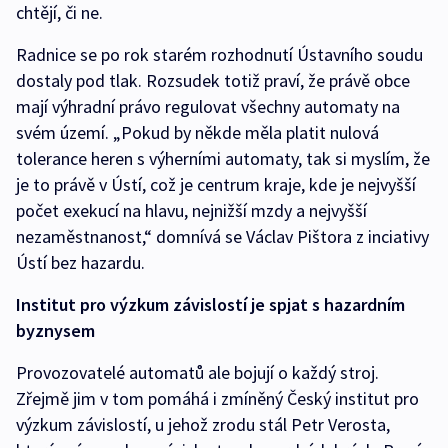
chtějí, či ne.
Radnice se po rok starém rozhodnutí Ústavního soudu
dostaly pod tlak. Rozsudek totiž praví, že právě obce
mají výhradní právo regulovat všechny automaty na
svém území. „Pokud by někde měla platit nulová
tolerance heren s výherními automaty, tak si myslím, že
je to právě v Ústí, což je centrum kraje, kde je nejvyšší
počet exekucí na hlavu, nejnižší mzdy a nejvyšší
nezaměstnanost,“ domnívá se Václav Pištora z inciativy
Ústí bez hazardu.
Institut pro výzkum závislostí je spjat s hazardním
byznysem
Provozovatelé automatů ale bojují o každý stroj.
Zřejmě jim v tom pomáhá i zmíněný Český institut pro
výzkum závislostí, u jehož zrodu stál Petr Verosta,