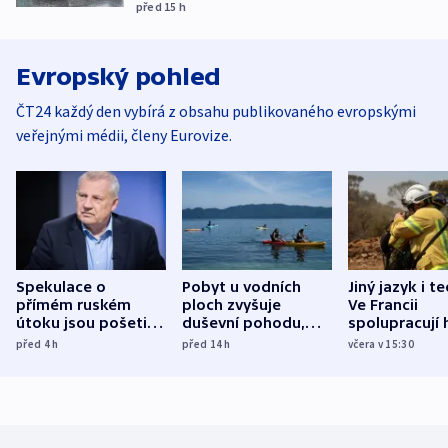
před 15
h
Evropský pohled
ČT24 každý den vybírá z obsahu publikovaného evropskými
veřejnými médii, členy Eurovize.
Spekulace o
Pobyt u vodních
Jiný jazyk i t
přímém ruském
ploch zvyšuje
Ve Francii
útoku jsou pošetilé,
duševní pohodu,
spolupracují h
míní estonský
ukázala
různých zemí
před 4
h
před 14
h
včera v 15:30
bezpečnostní
mezinárodní studie
expert