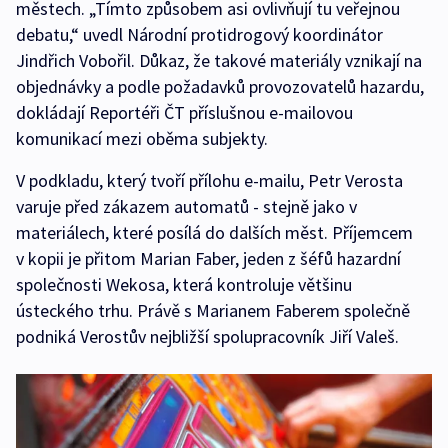
městech. „Tímto způsobem asi ovlivňují tu veřejnou
debatu,“ uvedl Národní protidrogový koordinátor
Jindřich Vobořil. Důkaz, že takové materiály vznikají na
objednávky a podle požadavků provozovatelů hazardu,
dokládají Reportéři ČT příslušnou e-mailovou
komunikací mezi oběma subjekty.
V podkladu, který tvoří přílohu e-mailu, Petr Verosta
varuje před zákazem automatů - stejně jako v
materiálech, které posílá do dalších měst. Příjemcem
v kopii je přitom Marian Faber, jeden z šéfů hazardní
společnosti Wekosa, která kontroluje většinu
ústeckého trhu. Právě s Marianem Faberem společně
podniká Verostův nejbližší spolupracovník Jiří Valeš.