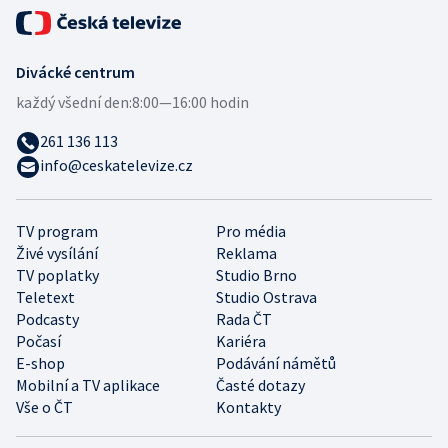
Divácké centrum
každý všední den:
8:00—16:00 hodin
261 136 113
info@ceskatelevize.cz
TV program
Pro média
Živé vysílání
Reklama
TV poplatky
Studio Brno
Teletext
Studio Ostrava
Podcasty
Rada ČT
Počasí
Kariéra
E-shop
Podávání námětů
Mobilní a TV aplikace
Časté dotazy
Vše o ČT
Kontakty