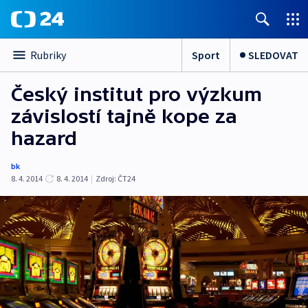
Sport
SLEDOVAT
Rubriky
Český institut pro výzkum
závislostí tajně kope za
hazard
bk
8. 4. 2014
8. 4. 2014
|
Zdroj:
ČT24