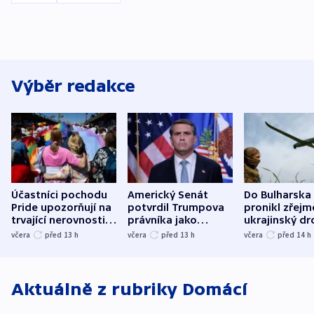
Výběr redakce
Účastníci pochodu
Americký Senát
Do Bulharska
Pride upozorňují na
potvrdil Trumpova
pronikl zřejm
trvající nerovnosti i
právníka jako
ukrajinský dr
společenskou
ministra
explodoval k
včera
před 13
h
včera
před 13
h
včera
před 14
h
atmosféru
spravedlnosti
od plynovod
Aktuálně z rubriky
Domácí