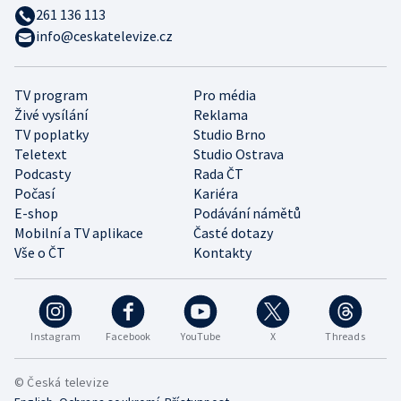
261 136 113
info@ceskatelevize.cz
TV program
Pro média
Živé vysílání
Reklama
TV poplatky
Studio Brno
Teletext
Studio Ostrava
Podcasty
Rada ČT
Počasí
Kariéra
E-shop
Podávání námětů
Mobilní a TV aplikace
Časté dotazy
Vše o ČT
Kontakty
Instagram
Facebook
YouTube
X
Threads
© Česká televize