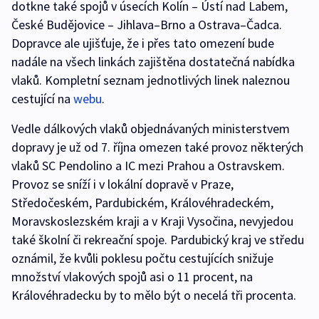
dotkne také spojů v úsecích Kolín – Ústí nad Labem,
České Budějovice – Jihlava–Brno a Ostrava–Čadca.
Dopravce ale ujišťuje, že i přes tato omezení bude
nadále na všech linkách zajištěna dostatečná nabídka
vlaků. Kompletní seznam jednotlivých linek naleznou
cestující na
webu
.
Vedle dálkových vlaků objednávaných ministerstvem
dopravy je už od 7. října omezen také provoz některých
vlaků SC Pendolino a IC mezi Prahou a Ostravskem.
Provoz se sníží i v lokální dopravě v Praze,
Středočeském, Pardubickém, Královéhradeckém,
Moravskoslezském kraji a v Kraji Vysočina, nevyjedou
také školní či rekreační spoje. Pardubický kraj ve středu
oznámil, že kvůli poklesu počtu cestujících snižuje
množství vlakových spojů asi o 11 procent, na
Královéhradecku by to mělo být o necelá tři procenta.