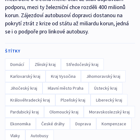
podporu, mezi ty železniční chce rozděli 400 milionů
korun. Zájezdoví autobusoví dopravci dostanou na
pokrytí ztrát z krize od státu až miliardu korun, jedná
se i o podpoře pro linkové autobusy.
ŠTÍTKY
Domácí
Zlínský kraj
Středočeský kraj
Karlovarský kraj
Kraj Vysočina
Jihomoravský kraj
Jihočeský kraj
Hlavní město Praha
Ústecký kraj
Královéhradecký kraj
Plzeňský kraj
Liberecký kraj
Pardubický kraj
Olomoucký kraj
Moravskoslezský kraj
Ekonomika
České dráhy
Doprava
Kompenzace
Vlaky
Autobusy