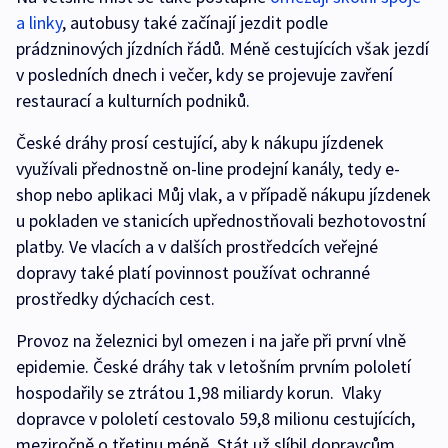
a linky
, autobusy také začínají jezdit podle
prádzninových jízdních řádů. Méně cestujících však jezdí
v posledních dnech i večer, kdy se projevuje zavření
restaurací a kulturních podniků.
České dráhy prosí cestující, aby k nákupu jízdenek
využívali přednostně on-line prodejní kanály, tedy e-
shop nebo aplikaci Můj vlak, a v případě nákupu jízdenek
u pokladen ve stanicích upřednostňovali bezhotovostní
platby. Ve vlacích a v dalších prostředcích veřejné
dopravy také platí povinnost používat ochranné
prostředky dýchacích cest.
Provoz na železnici byl omezen i na jaře při první vlně
epidemie. České dráhy tak v letošním prvním pololetí
hospodařily se ztrátou 1,98 miliardy korun. Vlaky
dopravce v pololetí cestovalo 59,8 milionu cestujících,
meziročně o třetinu méně. Stát už slíbil dopravcům