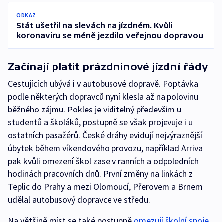
ODKAZ
Stát ušetřil na slevách na jízdném. Kvůli
koronaviru se méně jezdilo veřejnou dopravou
Začínají platit prázdninové jízdní řády
Cestujících ubývá i v autobusové dopravě. Poptávka
podle některých dopravců nyní klesla až na polovinu
běžného zájmu. Pokles je viditelný především u
studentů a školáků, postupně se však projevuje i u
ostatních pasažérů. České dráhy evidují nejvýraznější
úbytek během víkendového provozu, například Arriva
pak kvůli omezení škol zase v ranních a odpoledních
hodinách pracovních dnů. První změny na linkách z
Teplic do Prahy a mezi Olomoucí, Přerovem a Brnem
udělal autobusový dopravce ve středu.
Na většině míst se také postupně
omezují školní spoje