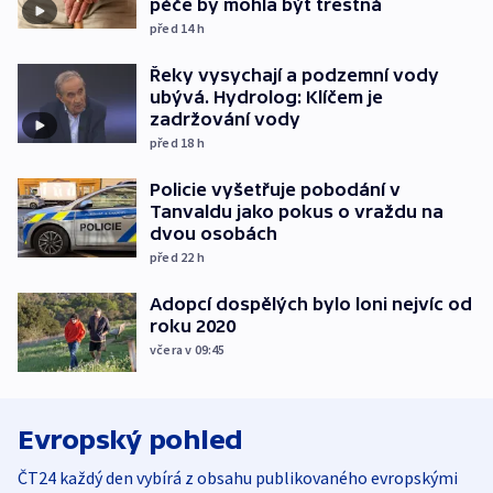
péče by mohla být trestná
před 14
h
Řeky vysychají a podzemní vody
ubývá. Hydrolog: Klíčem je
zadržování vody
před 18
h
Policie vyšetřuje pobodání v
Tanvaldu jako pokus o vraždu na
dvou osobách
před 22
h
Adopcí dospělých bylo loni nejvíc od
roku 2020
včera v 09:45
Evropský pohled
ČT24 každý den vybírá z obsahu publikovaného evropskými