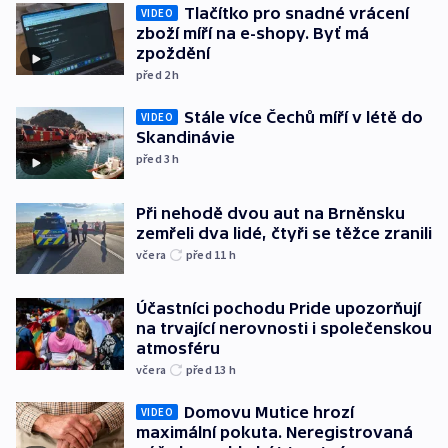
Tlačítko pro snadné vrácení
VIDEO
zboží míří na e-shopy. Byť má
zpoždění
před 2
h
Stále více Čechů míří v létě do
VIDEO
Skandinávie
před 3
h
Při nehodě dvou aut na Brněnsku
zemřeli dva lidé, čtyři se těžce zranili
včera
před 11
h
Účastníci pochodu Pride upozorňují
na trvající nerovnosti i společenskou
atmosféru
včera
před 13
h
Domovu Mutice hrozí
VIDEO
maximální pokuta. Neregistrovaná