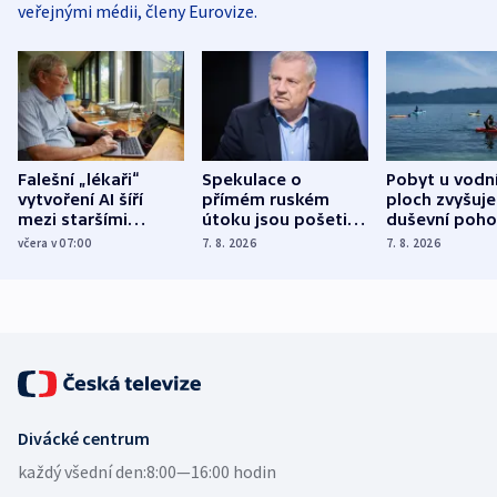
veřejnými médii, členy Eurovize.
Falešní „lékaři“
Spekulace o
Pobyt u vodn
vytvoření AI šíří
přímém ruském
ploch zvyšuje
mezi staršími
útoku jsou pošetilé,
duševní poho
Poláky nebezpečné
míní estonský
ukázala
včera v 07:00
7. 8. 2026
7. 8. 2026
zdravotní rady
bezpečnostní
mezinárodní 
expert
Divácké centrum
každý všední den:
8:00—16:00 hodin