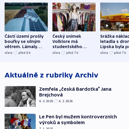
Částí území prošly
Český snímek
Srážka nákla
bouřky se silným
Volklore má
letadla s dr
větrem. Lámaly
studentského
Lipska byla p
stromy a poničily
Oscara, zabojuje o
německého mi
včera
před 6
h
včera
před 7
h
včera
před 7
h
střechu
cenu za krátký film
hybridní útok
Aktuálně z rubriky
Archiv
Zemřela „česká Bardotka“ Jana
Brejchová
6. 2. 2026
6. 2. 2026
Le Pen byl mužem kontroverzních
výroků a symbolem
7. 1. 2025