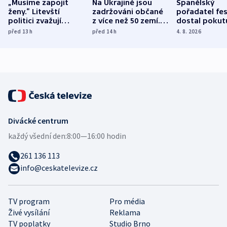
„Musíme zapojit
Na Ukrajině jsou
Španělský
ženy.“ Litevští
zadržováni občané
pořadatel fes
politici zvažují
z více než 50 zemí.
dostal pokut
dohodu o
Bojovali na straně
nekalé prakti
před 13
h
před 14
h
4. 8. 2026
demografii
Ruska
Divácké centrum
každý všední den:
8:00—16:00 hodin
261 136 113
info@ceskatelevize.cz
TV program
Pro média
Živé vysílání
Reklama
TV poplatky
Studio Brno