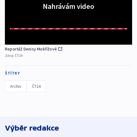
Nahrávám video
Reportáž Denisy Mokřížové
Zdroj:
ČT24
ŠTÍTKY
Archiv
ČT24
Výběr redakce