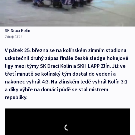
SK Draci Kolín
Zdroj:
ČT24
V pátek 25. března se na kolínském zimním stadionu
uskutečnil druhý zápas finále české sledge hokejové
ligy mezi týmy SK Draci Kolín a SKH LAPP Zlín. Již ve
třetí minutě se kolínský tým dostal do vedení a
nakonec vyhrál 4:3. Na zlínském ledě vyhrál Kolín 3:1
a díky výhře na domácí půdě se stal mistrem
republiky.