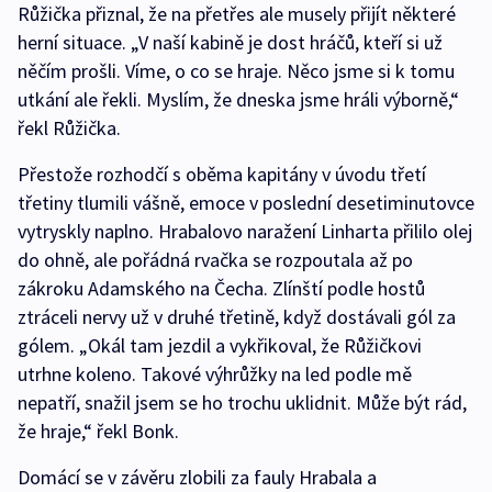
Růžička přiznal, že na přetřes ale musely přijít některé
herní situace. „V naší kabině je dost hráčů, kteří si už
něčím prošli. Víme, o co se hraje. Něco jsme si k tomu
utkání ale řekli. Myslím, že dneska jsme hráli výborně,“
řekl Růžička.
Přestože rozhodčí s oběma kapitány v úvodu třetí
třetiny tlumili vášně, emoce v poslední desetiminutovce
vytryskly naplno. Hrabalovo naražení Linharta přililo olej
do ohně, ale pořádná rvačka se rozpoutala až po
zákroku Adamského na Čecha. Zlínští podle hostů
ztráceli nervy už v druhé třetině, když dostávali gól za
gólem. „Okál tam jezdil a vykřikoval, že Růžičkovi
utrhne koleno. Takové výhrůžky na led podle mě
nepatří, snažil jsem se ho trochu uklidnit. Může být rád,
že hraje,“ řekl Bonk.
Domácí se v závěru zlobili za fauly Hrabala a