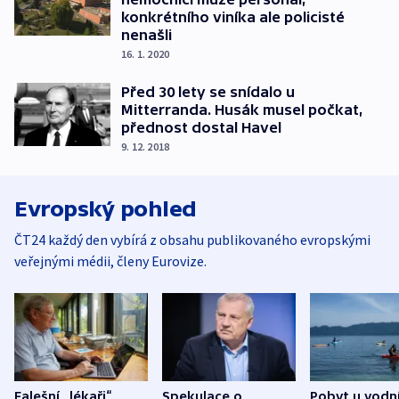
konkrétního viníka ale policisté
nenašli
16. 1. 2020
Před 30 lety se snídalo u
Mitterranda. Husák musel počkat,
přednost dostal Havel
9. 12. 2018
Evropský pohled
ČT24 každý den vybírá z obsahu publikovaného evropskými
veřejnými médii, členy Eurovize.
Falešní „lékaři“
Spekulace o
Pobyt u vodn