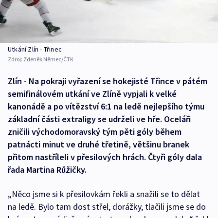
Utkání Zlín - Třinec
Zdroj:
Zdeněk Němec/ČTK
Zlín - Na pokraji vyřazení se hokejisté Třince v pátém
semifinálovém utkání ve Zlíně vypjali k velké
kanonádě a po vítězství 6:1 na ledě nejlepšího týmu
základní části extraligy se udrželi ve hře. Oceláři
zničili východomoravský tým pěti góly během
patnácti minut ve druhé třetině, většinu branek
přitom nastříleli v přesilových hrách. Čtyři góly dala
řada Martina Růžičky.
„Něco jsme si k přesilovkám řekli a snažili se to dělat
na ledě. Bylo tam dost střel, dorážky, tlačili jsme se do