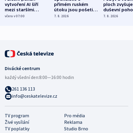
vytvoření AI šíří
přímém ruském
ploch zvyšuje
mezi staršími
útoku jsou pošetilé,
duševní poho
Poláky nebezpečné
míní estonský
ukázala
včera v 07:00
7. 8. 2026
7. 8. 2026
zdravotní rady
bezpečnostní
mezinárodní 
expert
Divácké centrum
každý všední den:
8:00—16:00 hodin
261 136 113
info@ceskatelevize.cz
TV program
Pro média
Živé vysílání
Reklama
TV poplatky
Studio Brno