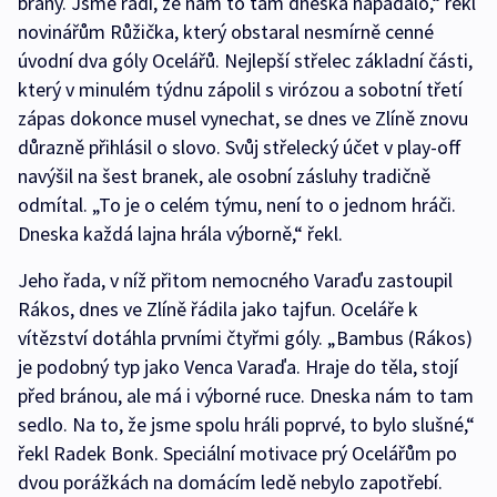
brány. Jsme rádi, že nám to tam dneska napadalo,“ řekl
novinářům Růžička, který obstaral nesmírně cenné
úvodní dva góly Ocelářů. Nejlepší střelec základní části,
který v minulém týdnu zápolil s virózou a sobotní třetí
zápas dokonce musel vynechat, se dnes ve Zlíně znovu
důrazně přihlásil o slovo. Svůj střelecký účet v play-off
navýšil na šest branek, ale osobní zásluhy tradičně
odmítal. „To je o celém týmu, není to o jednom hráči.
Dneska každá lajna hrála výborně,“ řekl.
Jeho řada, v níž přitom nemocného Varaďu zastoupil
Rákos, dnes ve Zlíně řádila jako tajfun. Oceláře k
vítězství dotáhla prvními čtyřmi góly. „Bambus (Rákos)
je podobný typ jako Venca Varaďa. Hraje do těla, stojí
před bránou, ale má i výborné ruce. Dneska nám to tam
sedlo. Na to, že jsme spolu hráli poprvé, to bylo slušné,“
řekl Radek Bonk. Speciální motivace prý Ocelářům po
dvou porážkách na domácím ledě nebylo zapotřebí.