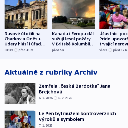
Rusové útočili na
Kanadu i Evropu dál
Účastníci po
Charkov a Oděsu.
sužují lesní požáry.
Pride upozorň
Údery hlásí i úřady v
V Britské Kolumbii
trvající nerov
Bělgorodu
evakuovali tisíce lidí
společensko
08:39
před 41
m
před 5
h
včera
před 17
h
atmosféru
Aktuálně z rubriky
Archiv
Zemřela „česká Bardotka“ Jana
Brejchová
6. 2. 2026
6. 2. 2026
Le Pen byl mužem kontroverzních
výroků a symbolem
7. 1. 2025