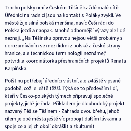
Trochu polsky umí v Českém Těšíně každé malé dítě.
Úředníci na radnici jsou na kontakt s Poláky zvyklí. Ve
městě žije silná polská menšina, navíc Češi rádi do
Polska jezdí a naopak. Mnohé odbornější výrazy ale lidé
neznají. „Na Těšínsku opravdu nejsou větší problémy s
dorozumíváním se mezi lidmi z polské a české strany
hranice, ale technickou terminologii neznáme,“
potvrdila koordinátorka přeshraničních projektů Renata
Karpińska.
Polštinu potřebují úředníci v ústní, ale zvláště v psané
podobě, což je ještě těžší. Týká se to především lidí,
kteří v Česko-polských týmech připravují společné
projekty, jichž je řada. Příkladem je dlouhodobý projekt
nazvaný Těš se Těšínem - Zahrada dvou břehu, jehož
cílem je obě města ještě víc propojit dalším lávkami a
spojnice a jejich okolí okrášlit a zkulturnit.