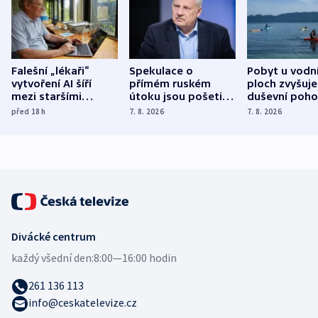
Falešní „lékaři“
Spekulace o
Pobyt u vodn
vytvoření AI šíří
přímém ruském
ploch zvyšuje
mezi staršími
útoku jsou pošetilé,
duševní poho
Poláky nebezpečné
míní estonský
ukázala
před 18
h
7. 8. 2026
7. 8. 2026
zdravotní rady
bezpečnostní
mezinárodní 
expert
Divácké centrum
každý všední den:
8:00—16:00 hodin
261 136 113
info@ceskatelevize.cz