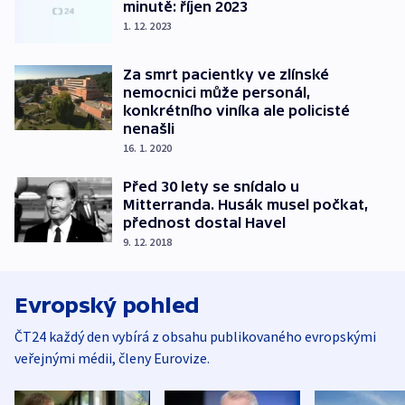
minutě: říjen 2023
1. 12. 2023
Za smrt pacientky ve zlínské
nemocnici může personál,
konkrétního viníka ale policisté
nenašli
16. 1. 2020
Před 30 lety se snídalo u
Mitterranda. Husák musel počkat,
přednost dostal Havel
9. 12. 2018
Evropský pohled
ČT24 každý den vybírá z obsahu publikovaného evropskými
veřejnými médii, členy Eurovize.