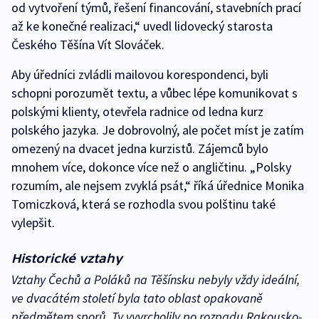
od vytvoření týmů, řešení financování, stavebních prací
až ke konečné realizaci,“ uvedl lidovecký starosta
Českého Těšína Vít Slováček.
Aby úředníci zvládli mailovou korespondenci, byli
schopni porozumět textu, a vůbec lépe komunikovat s
polskými klienty, otevřela radnice od ledna kurz
polského jazyka. Je dobrovolný, ale počet míst je zatím
omezený na dvacet jedna kurzistů. Zájemců bylo
mnohem více, dokonce více než o angličtinu. „Polsky
rozumím, ale nejsem zvyklá psát,“ říká úřednice Monika
Tomiczková, která se rozhodla svou polštinu také
vylepšit.
Historické vztahy
Vztahy Čechů a Poláků na Těšínsku nebyly vždy ideální,
ve dvacátém století byla tato oblast opakovaně
předmětem sporů. Ty vyvrcholily po rozpadu Rakousko-