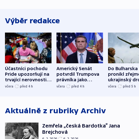
Výběr redakce
Účastníci pochodu
Americký Senát
Do Bulharska
Pride upozorňují na
potvrdil Trumpova
pronikl zřejm
trvající nerovnosti i
právníka jako
ukrajinský dr
společenskou
ministra
explodoval k
včera
před 4
h
včera
před 4
h
včera
před 5
h
atmosféru
spravedlnosti
od plynovod
Aktuálně z rubriky
Archiv
Zemřela „česká Bardotka“ Jana
Brejchová
6. 2. 2026
6. 2. 2026