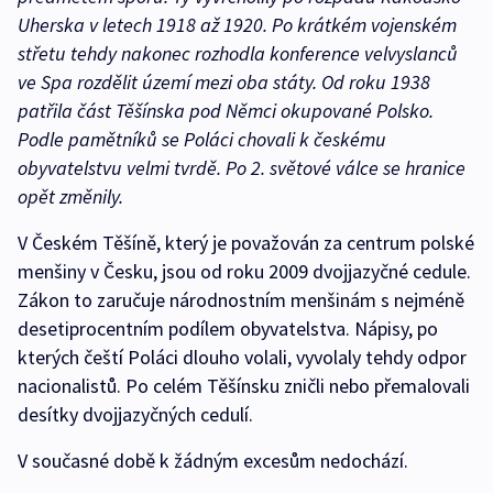
Uherska v letech 1918 až 1920. Po krátkém vojenském
střetu tehdy nakonec rozhodla konference velvyslanců
ve Spa rozdělit území mezi oba státy. Od roku 1938
patřila část Těšínska pod Němci okupované Polsko.
Podle pamětníků se Poláci chovali k českému
obyvatelstvu velmi tvrdě. Po 2. světové válce se hranice
opět změnily.
V Českém Těšíně, který je považován za centrum polské
menšiny v Česku, jsou od roku 2009 dvojjazyčné cedule.
Zákon to zaručuje národnostním menšinám s nejméně
desetiprocentním podílem obyvatelstva. Nápisy, po
kterých čeští Poláci dlouho volali, vyvolaly tehdy odpor
nacionalistů. Po celém Těšínsku zničli nebo přemalovali
desítky dvojjazyčných cedulí.
V současné době k žádným excesům nedochází.