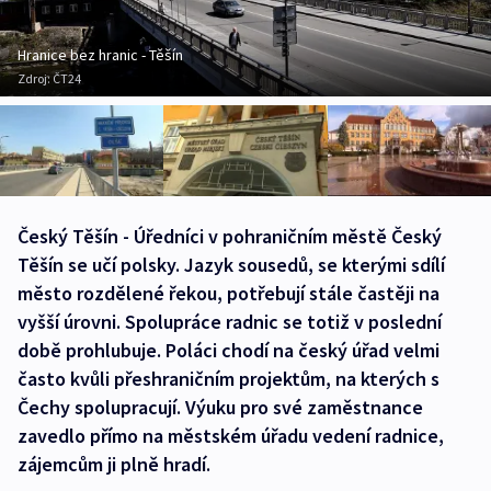
Hranice bez hranic - Těšín
Zdroj:
ČT24
Český Těšín - Úředníci v pohraničním městě Český
Těšín se učí polsky. Jazyk sousedů, se kterými sdílí
město rozdělené řekou, potřebují stále častěji na
vyšší úrovni. Spolupráce radnic se totiž v poslední
době prohlubuje. Poláci chodí na český úřad velmi
často kvůli přeshraničním projektům, na kterých s
Čechy spolupracují. Výuku pro své zaměstnance
zavedlo přímo na městském úřadu vedení radnice,
zájemcům ji plně hradí.