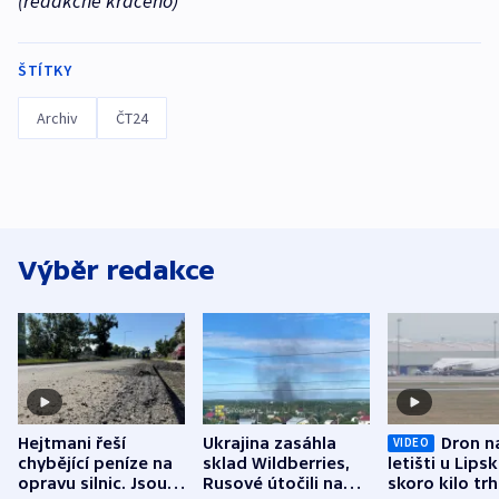
(redakčně kráceno)
ŠTÍTKY
Archiv
ČT24
Výběr redakce
Hejtmani řeší
Ukrajina zasáhla
Dron n
VIDEO
chybějící peníze na
sklad Wildberries,
letišti u Lips
opravu silnic. Jsou
Rusové útočili na
skoro kilo trh