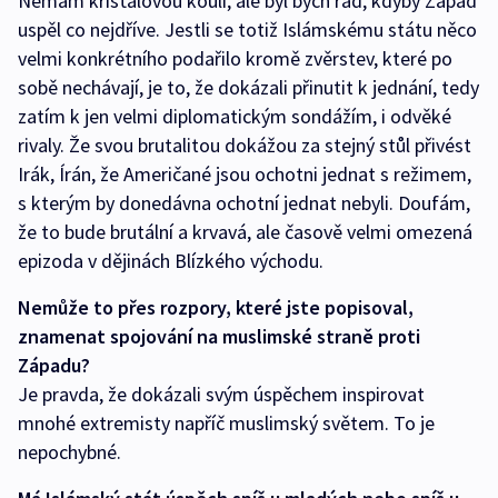
Nemám křišťálovou kouli, ale byl bych rád, kdyby Západ
uspěl co nejdříve. Jestli se totiž Islámskému státu něco
velmi konkrétního podařilo kromě zvěrstev, které po
sobě nechávají, je to, že dokázali přinutit k jednání, tedy
zatím k jen velmi diplomatickým sondážím, i odvěké
rivaly. Že svou brutalitou dokážou za stejný stůl přivést
Irák, Írán, že Američané jsou ochotni jednat s režimem,
s kterým by donedávna ochotní jednat nebyli. Doufám,
že to bude brutální a krvavá, ale časově velmi omezená
epizoda v dějinách Blízkého východu.
Nemůže to přes rozpory, které jste popisoval,
znamenat spojování na muslimské straně proti
Západu?
Je pravda, že dokázali svým úspěchem inspirovat
mnohé extremisty napříč muslimský světem. To je
nepochybné.