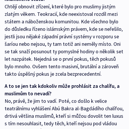
Chtějí obnovit zřízení, které bylo pro muslimy jistým
zlatým věkem. Teokracií, kde neexistoval rozdíl mezi
státem a náboženskou komunitou. Kde všechno bylo
do důsledku řízeno islámským právem, kde se neřešilo,
jestli jsou nějaké západní právní systémy v rozporu se
šaríou nebo nejsou, ty tam totiž ani neměly místo. Oni
se tak snaží posunout ty pomyslné hodiny o několik set
let nazpátek. Nejedná se o první pokus, těch pokusů
bylo mnoho. Ovšem tento masivní, brutální a zároveň
takto úspěšný pokus je zcela bezprecedentní.
A to se jen tak kdokoliv může prohlásit za chalífu, a
muslimům to nevadí?
No, právě, že jim to vadí. Poté, co došlo k velice
teatrálnímu vyhlášení Abú Bakra al-Bagdádího chalífou,
drtivá většina muslimů, kteří si můžou dovolit ten luxus
s tím nesouhlasit, tedy těch, kteří nejsou pod vládou