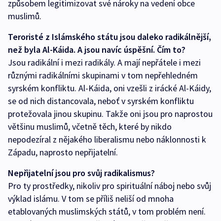
způsobem legitimizovat své nároky na vedení obce
muslimů.
Teroristé z Islámského státu jsou daleko radikálnější,
než byla Al-Káida. A jsou navíc úspěšní. Čím to?
Jsou radikální i mezi radikály. A mají nepřátele i mezi
různými radikálními skupinami v tom nepřehledném
syrském konfliktu. Al-Káida, oni vzešli z irácké Al-Káidy,
se od nich distancovala, neboť v syrském konfliktu
protežovala jinou skupinu. Takže oni jsou pro naprostou
většinu muslimů, včetně těch, které by nikdo
nepodezíral z nějakého liberalismu nebo náklonnosti k
Západu, naprosto nepřijatelní.
Nepřijatelní jsou pro svůj radikalismus?
Pro ty prostředky, nikoliv pro spirituální náboj nebo svůj
výklad islámu. V tom se příliš neliší od mnoha
etablovaných muslimských států, v tom problém není.