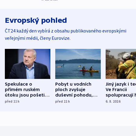
Evropský pohled
ČT24 každý den vybírá z obsahu publikovaného evropskými
veřejnými médii, členy Eurovize.
Spekulace o
Pobyt u vodních
Jiný jazyk i t
přímém ruském
ploch zvyšuje
Ve Francii
útoku jsou pošetilé,
duševní pohodu,
spolupracují h
míní estonský
ukázala
různých zemí
před 11
h
před 21
h
6. 8. 2026
bezpečnostní
mezinárodní studie
expert