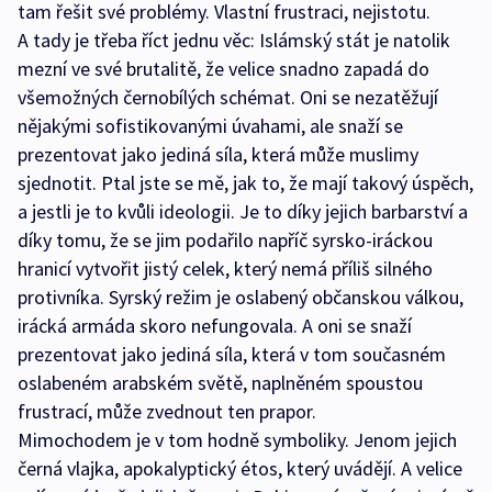
tam řešit své problémy. Vlastní frustraci, nejistotu.
A tady je třeba říct jednu věc: Islámský stát je natolik
mezní ve své brutalitě, že velice snadno zapadá do
všemožných černobílých schémat. Oni se nezatěžují
nějakými sofistikovanými úvahami, ale snaží se
prezentovat jako jediná síla, která může muslimy
sjednotit. Ptal jste se mě, jak to, že mají takový úspěch,
a jestli je to kvůli ideologii. Je to díky jejich barbarství a
díky tomu, že se jim podařilo napříč syrsko-iráckou
hranicí vytvořit jistý celek, který nemá příliš silného
protivníka. Syrský režim je oslabený občanskou válkou,
irácká armáda skoro nefungovala. A oni se snaží
prezentovat jako jediná síla, která v tom současném
oslabeném arabském světě, naplněném spoustou
frustrací, může zvednout ten prapor.
Mimochodem je v tom hodně symboliky. Jenom jejich
černá vlajka, apokalyptický étos, který uvádějí. A velice