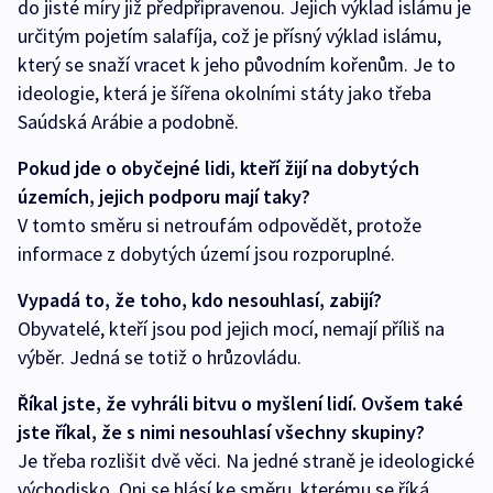
do jisté míry již předpřipravenou. Jejich výklad islámu je
určitým pojetím salafíja, což je přísný výklad islámu,
který se snaží vracet k jeho původním kořenům. Je to
ideologie, která je šířena okolními státy jako třeba
Saúdská Arábie a podobně.
Pokud jde o obyčejné lidi, kteří žijí na dobytých
územích, jejich podporu mají taky?
V tomto směru si netroufám odpovědět, protože
informace z dobytých území jsou rozporuplné.
Vypadá to, že toho, kdo nesouhlasí, zabijí?
Obyvatelé, kteří jsou pod jejich mocí, nemají příliš na
výběr. Jedná se totiž o hrůzovládu.
Říkal jste, že vyhráli bitvu o myšlení lidí. Ovšem také
jste říkal, že s nimi nesouhlasí všechny skupiny?
Je třeba rozlišit dvě věci. Na jedné straně je ideologické
východisko. Oni se hlásí ke směru, kterému se říká