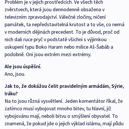
Problém je v jejich prostředcích. Ve všech těch
zvěrstvech, která jsou dennodenně obsažena v
televizním zpravodajství. Válečné zločiny, ničení
památek, ta nepředstavitelná krutost a to vše, co nemá
v moderních dějinách precedent. To je důvod, proč od
nich dali ruce pryč v podstatě všichni s výjimkou
uskupení typu Boko Haram nebo milice Aš-Šabáb a
podobně. Oni jsou extrém mezi extrémy.
Ale jsou úspěšní.
Ano, jsou.
Jak to, že dokážou čelit pravidelným armádám, Sýrie,
Iráku?
Na to jsou různá vysvětlení. Jeden komentátor říkal, že
zatímco musí vybojovat mnoho bitev, tu hlavní, již
vybojovánu mají, neboli bitvu o smýšlení obyvatel. To
znamená, že pokud jde o jejich výklad islámu, mají půdu