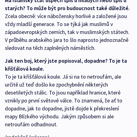
Má Islámský stát úspěch spíš u mladých nebo spíš u
starých? To může být pro budoucnost také důležité.
Zcela obecně: více nábožensky horlivé a založené jsou
vždy mladší generace. To se týká jak muslimů v
západoevropských zemích, tak v muslimských státech.
V průběhu arabského jara to šlo naprosto jednoznačně
sledovat na těch zaplněných náměstích.
Jak ten boj, který jste popisoval, dopadne? To je ta
křišťálová koule.
To je ta křišťálová koule. Já si na to netroufám, ale
určitě už teď došlo ke zpochybnění některých
desetiletých stálic. To jsou například hranice, které
vznikly po první světové válce. To znamená, že ať to
dopadne, jak to dopadne, jistě dojde k překreslení
mapy Blízkého východu. Jakým způsobem si ale
netroufám odhadnout.