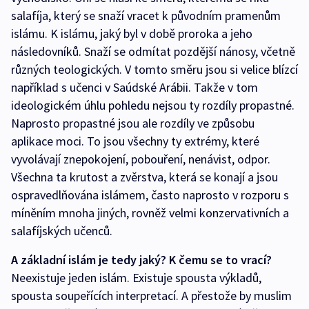
salafíja, který se snaží vracet k původním pramenům
islámu. K islámu, jaký byl v době proroka a jeho
následovníků. Snaží se odmítat pozdější nánosy, včetně
různých teologických. V tomto směru jsou si velice blízcí
například s učenci v Saúdské Arábii. Takže v tom
ideologickém úhlu pohledu nejsou ty rozdíly propastné.
Naprosto propastné jsou ale rozdíly ve způsobu
aplikace moci. To jsou všechny ty extrémy, které
vyvolávají znepokojení, pobouření, nenávist, odpor.
Všechna ta krutost a zvěrstva, která se konají a jsou
ospravedlňována islámem, často naprosto v rozporu s
míněním mnoha jiných, rovněž velmi konzervativních a
salafíjských učenců.
A základní islám je tedy jaký? K čemu se to vrací?
Neexistuje jeden islám. Existuje spousta výkladů,
spousta soupeřících interpretací. A přestože by muslim