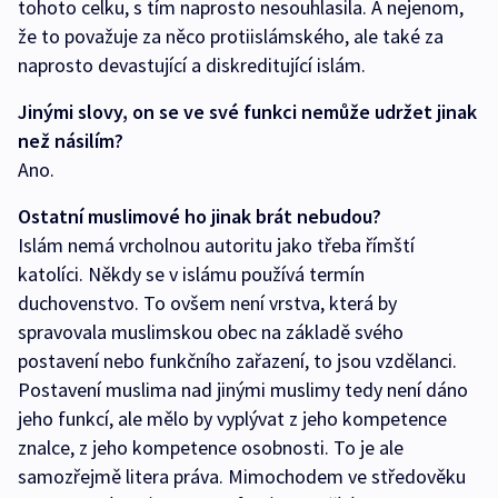
tohoto celku, s tím naprosto nesouhlasila. A nejenom,
že to považuje za něco protiislámského, ale také za
naprosto devastující a diskreditující islám.
Jinými slovy, on se ve své funkci nemůže udržet jinak
než násilím?
Ano.
Ostatní muslimové ho jinak brát nebudou?
Islám nemá vrcholnou autoritu jako třeba římští
katolíci. Někdy se v islámu používá termín
duchovenstvo. To ovšem není vrstva, která by
spravovala muslimskou obec na základě svého
postavení nebo funkčního zařazení, to jsou vzdělanci.
Postavení muslima nad jinými muslimy tedy není dáno
jeho funkcí, ale mělo by vyplývat z jeho kompetence
znalce, z jeho kompetence osobnosti. To je ale
samozřejmě litera práva. Mimochodem ve středověku