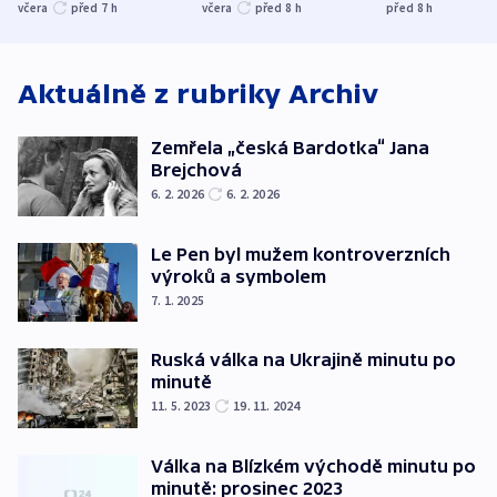
nenárokové, namítá
trh, hasiče či
indicie ukazuj
včera
před 7
h
včera
před 8
h
před 8
h
ministerstvo
stadion
Rusko
Aktuálně z rubriky
Archiv
Zemřela „česká Bardotka“ Jana
Brejchová
6. 2. 2026
6. 2. 2026
Le Pen byl mužem kontroverzních
výroků a symbolem
7. 1. 2025
Ruská válka na Ukrajině minutu po
minutě
11. 5. 2023
19. 11. 2024
Válka na Blízkém východě minutu po
minutě: prosinec 2023