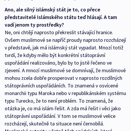
Ano, ale silný islámský stát je to, co přece
představitelé Islámského státu teď hlásají. A tam
vadí jenom ty prostředky?
Ne, oni chtějí naprosto překreslit stávající hranice.
Ovšem muslimové se napříč proudy naprosto rozcházejí
v představě, jak má islámský stát vypadat. Mnozí totiž
tvrdí, že kdyby mělo být konkrétní státoprávní
uspořádání realizováno, bylo by to jistě řečeno ve
zjevení. A mnozí muslimové se domnívají, že muslimové
mohou zcela dobře prosperovat v naprosto rozdílných
státoprávních uspořádáních. To znamená v osvícené
monarchii typu Maroka nebo v republikánském systému
typu Turecko, že to není problém. To znamená, že
otázka je, co má islám řešit. A zda má řešit i věci jako
státoprávní uspořádání. V tom se muslimové velice
rozcházejí, skutečně ta situace není černobílá.