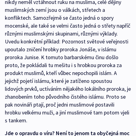
nikdy neměl vztáhnout ruku na muslima, celé dějiny
muslimských zemí jsou o válkách, střetech a
konfliktech. Samozřejmě se často jedná o spory
mocenské, ale také se velmi často jedná o střety napříč
různými muslimskými skupinami, různými výklady.
Uvedu konkrétní příklad: Pozornost světové veřejnosti
upoutalo zničení hrobky proroka Jonáše, v islámu
proroka Junise. K tomuto barbarskému činu došlo
proto, že pokládali tu mešitu i s hrobkou proroka za
produkt muslimů, kteří vůbec nepochopili islám. A
jejichž pojetí islámu, které je zatíženo spoustou
lidových prvků, uctíváním nějakého lokálního proroka, je
zhanobením toho původního čistého islámu. Proto se
pak novináři ptají, proč jedni muslimové postavili
hrobku velkému muži, a jiní muslimové tam potom vjeli
s tankem.
Jde o opravdu o víru? Není to jenom ta obyčejná moc