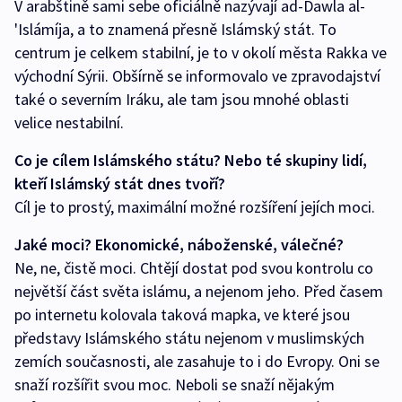
V arabštině sami sebe oficiálně nazývají ad-Dawla al-
'Islámíja, a to znamená přesně Islámský stát. To
centrum je celkem stabilní, je to v okolí města Rakka ve
východní Sýrii. Obšírně se informovalo ve zpravodajství
také o severním Iráku, ale tam jsou mnohé oblasti
velice nestabilní.
Co je cílem Islámského státu? Nebo té skupiny lidí,
kteří Islámský stát dnes tvoří?
Cíl je to prostý, maximální možné rozšíření jejích moci.
Jaké moci? Ekonomické, náboženské, válečné?
Ne, ne, čistě moci. Chtějí dostat pod svou kontrolu co
největší část světa islámu, a nejenom jeho. Před časem
po internetu kolovala taková mapka, ve které jsou
představy Islámského státu nejenom v muslimských
zemích současnosti, ale zasahuje to i do Evropy. Oni se
snaží rozšířit svou moc. Neboli se snaží nějakým