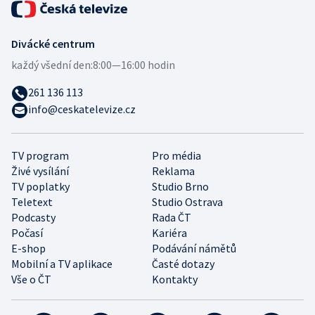
Divácké centrum
každý všední den:
8:00—16:00 hodin
261 136 113
info@ceskatelevize.cz
TV program
Pro média
Živé vysílání
Reklama
TV poplatky
Studio Brno
Teletext
Studio Ostrava
Podcasty
Rada ČT
Počasí
Kariéra
E-shop
Podávání námětů
Mobilní a TV aplikace
Časté dotazy
Vše o ČT
Kontakty