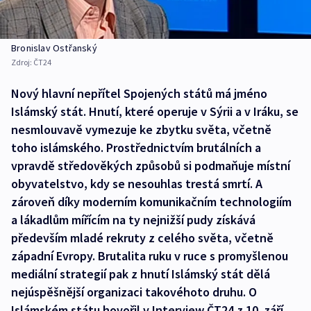
Bronislav Ostřanský
Zdroj:
ČT24
Nový hlavní nepřítel Spojených států má jméno
Islámský stát. Hnutí, které operuje v Sýrii a v Iráku, se
nesmlouvavě vymezuje ke zbytku světa, včetně
toho islámského. Prostřednictvím brutálních a
vpravdě středověkých způsobů si podmaňuje místní
obyvatelstvo, kdy se nesouhlas trestá smrtí. A
zároveň díky moderním komunikačním technologiím
a lákadlům mířícím na ty nejnižší pudy získává
především mladé rekruty z celého světa, včetně
západní Evropy. Brutalita ruku v ruce s promyšlenou
mediální strategií pak z hnutí Islámský stát dělá
nejúspěšnější organizaci takovéhoto druhu. O
Islámském státu hovořil v Interview ČT24 z 10. září