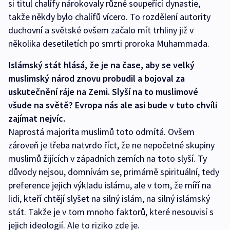
si titul chalífy nárokovaly různé soupeřící dynastie,
takže někdy bylo chalífů vícero. To rozdělení autority
duchovní a světské ovšem začalo mít trhliny již v
několika desetiletích po smrti proroka Muhammada.
Islámský stát hlásá, že je na čase, aby se velký
muslimský národ znovu probudil a bojoval za
uskutečnění ráje na Zemi. Slyší na to muslimové
všude na světě? Evropa nás ale asi bude v tuto chvíli
zajímat nejvíc.
Naprostá majorita muslimů toto odmítá. Ovšem
zároveň je třeba natvrdo říct, že ne nepočetné skupiny
muslimů žijících v západních zemích na toto slyší. Ty
důvody nejsou, domnívám se, primárně spirituální, tedy
preference jejich výkladu islámu, ale v tom, že míří na
lidi, kteří chtějí slyšet na silný islám, na silný islámský
stát. Takže je v tom mnoho faktorů, které nesouvisí s
jejich ideologií. Ale to riziko zde je.