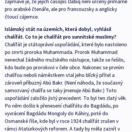
zajímavé je, že jejich časopis Dabiq není určený primárně
pro arabské čtenáře, ale pro francouzsky a anglicky
čtoucí zájemce.
Islámský stát na územích, která dobyl, vyhlásil
chalífát. Co to je chalífát pro sunnitské muslimy?
Chalífát je státoprávní uspořádání, které bylo nastoleno
po smrti proroka Muhammada. Prorok Muhammad
nenechal žádného mužského nástupce, takže se řešilo,
kdo bude po prorokovi v čele obce. Nakonec se prvním
chalífou neboli náměstkem stal jeho blízký přítel a
zároveň příbuzný Abú Bakr. (Není náhoda, že současný
samozvaný chalífa se taky jmenuje Abú Bakr.) Toto
uspořádání založilo jistý precedent. To byl ten zlatý věk.
Po něm došlo k přenesení chalífátu do Bagdádu, po
vyvrácení Bagdádu Mongoly do Káhiry, poté do
Osmanské říše, kde byl v roce 1924 chalífát zrušen v
rámci Atatürkových reforem. A tady by měla zaznít v