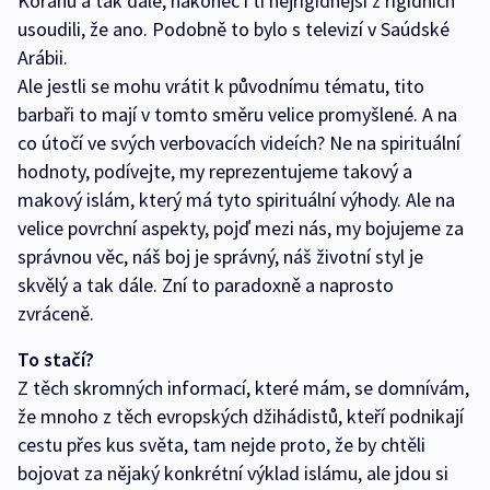
Koránu a tak dále, nakonec i ti nejrigidnější z rigidních
usoudili, že ano. Podobně to bylo s televizí v Saúdské
Arábii.
Ale jestli se mohu vrátit k původnímu tématu, tito
barbaři to mají v tomto směru velice promyšlené. A na
co útočí ve svých verbovacích videích? Ne na spirituální
hodnoty, podívejte, my reprezentujeme takový a
makový islám, který má tyto spirituální výhody. Ale na
velice povrchní aspekty, pojď mezi nás, my bojujeme za
správnou věc, náš boj je správný, náš životní styl je
skvělý a tak dále. Zní to paradoxně a naprosto
zvráceně.
To stačí?
Z těch skromných informací, které mám, se domnívám,
že mnoho z těch evropských džihádistů, kteří podnikají
cestu přes kus světa, tam nejde proto, že by chtěli
bojovat za nějaký konkrétní výklad islámu, ale jdou si