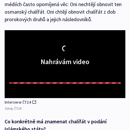
médiích často opomíjená věc: Oni nechtějí obnovit ten
osmanský chalífát. Oni chtějí obnovit chalífát z dob
prorokových druhů a jejich následovníků.
Nahrávám video
Interview ČT24
Zdroj:
ČT24
Co konkrétně má znamenat chalífát v podání
Islámského státu?