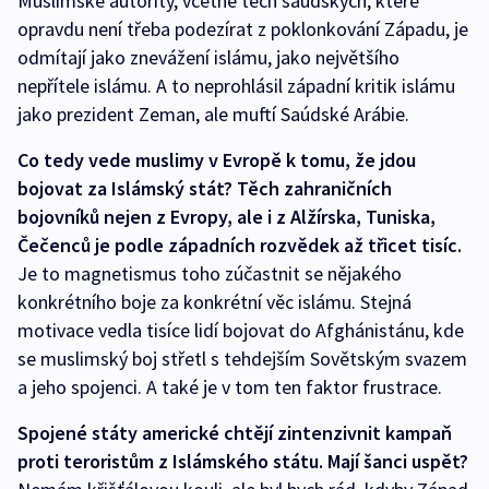
Muslimské autority, včetně těch saúdských, které
opravdu není třeba podezírat z poklonkování Západu, je
odmítají jako znevážení islámu, jako největšího
nepřítele islámu. A to neprohlásil západní kritik islámu
jako prezident Zeman, ale muftí Saúdské Arábie.
Co tedy vede muslimy v Evropě k tomu, že jdou
bojovat za Islámský stát? Těch zahraničních
bojovníků nejen z Evropy, ale i z Alžírska, Tuniska,
Čečenců je podle západních rozvědek až třicet tisíc.
Je to magnetismus toho zúčastnit se nějakého
konkrétního boje za konkrétní věc islámu. Stejná
motivace vedla tisíce lidí bojovat do Afghánistánu, kde
se muslimský boj střetl s tehdejším Sovětským svazem
a jeho spojenci. A také je v tom ten faktor frustrace.
Spojené státy americké chtějí zintenzivnit kampaň
proti teroristům z Islámského státu. Mají šanci uspět?