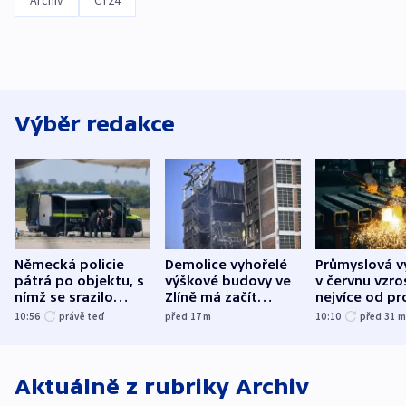
Archiv
ČT24
Výběr redakce
Německá policie
Demolice vyhořelé
Průmyslová v
pátrá po objektu, s
výškové budovy ve
v červnu vzro
nímž se srazilo
Zlíně má začít
nejvíce od pr
letadlo u lipského
odpoledne
10:56
právě teď
před 17
m
10:10
před 31
letiště
Aktuálně z rubriky
Archiv