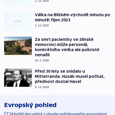
1. 12. 2023
Válka na Blízkém východě minutu po
minutě: říjen 2023
1. 12. 2023
Za smrt pacientky ve zlínské
nemocnici může personál,
konkrétního viníka ale policisté
nenašli
16. 1. 2020
Před 30 lety se snídalo u
Mitterranda. Husák musel počkat,
přednost dostal Havel
9. 12. 2018
Evropský pohled
ČT24 každý den vybírá z obsahu publikovaného evropskými