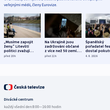
veřejnými médii, členy Eurovize.
„Musíme zapojit
Na Ukrajině jsou
Španělský
ženy.“ Litevští
zadržováni občané
pořadatel fes
politici zvažují
z více než 50 zemí.
dostal pokut
dohodu o
Bojovali na straně
nekalé prakti
před 20
h
před 22
h
4. 8. 2026
demografii
Ruska
Divácké centrum
každý všední den:
8:00—16:00 hodin