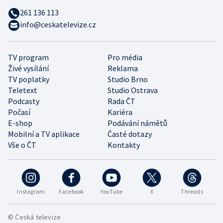
261 136 113
info@ceskatelevize.cz
TV program
Pro média
Živé vysílání
Reklama
TV poplatky
Studio Brno
Teletext
Studio Ostrava
Podcasty
Rada ČT
Počasí
Kariéra
E-shop
Podávání námětů
Mobilní a TV aplikace
Časté dotazy
Vše o ČT
Kontakty
Instagram
Facebook
YouTube
X
Threads
© Česká televize