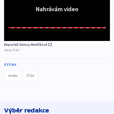
Nahrávám video
Reportáž Denisy Mokřížové
Zdroj:
ČT24
ŠTÍTKY
Archiv
ČT24
Výběr redakce