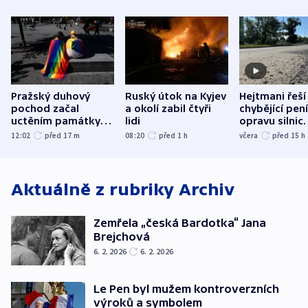
Pražský duhový
Ruský útok na Kyjev
Hejtmani řeší
pochod začal
a okolí zabil čtyři
chybějící pen
uctěním památky
lidi
opravu silnic.
obětí berlínského
nenárokové, 
12:02
před 17
m
08:20
před 1
h
včera
před 15
h
útoku
ministerstvo
Aktuálně z rubriky
Archiv
Zemřela „česká Bardotka“ Jana
Brejchová
6. 2. 2026
6. 2. 2026
Le Pen byl mužem kontroverzních
výroků a symbolem