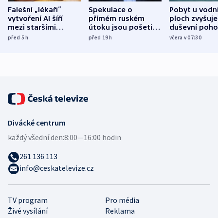
Falešní „lékaři“
Spekulace o
Pobyt u vodn
vytvoření AI šíří
přímém ruském
ploch zvyšuje
mezi staršími
útoku jsou pošetilé,
duševní poho
Poláky nebezpečné
míní estonský
ukázala
před 5
h
před 19
h
včera v 07:30
zdravotní rady
bezpečnostní
mezinárodní 
expert
Divácké centrum
každý všední den:
8:00—16:00 hodin
261 136 113
info@ceskatelevize.cz
TV program
Pro média
Živé vysílání
Reklama