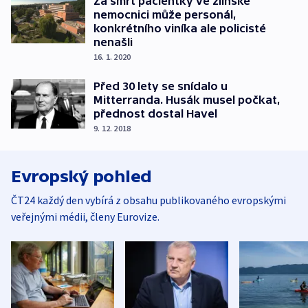
Za smrt pacientky ve zlínské
nemocnici může personál,
konkrétního viníka ale policisté
nenašli
16. 1. 2020
Před 30 lety se snídalo u
Mitterranda. Husák musel počkat,
přednost dostal Havel
9. 12. 2018
Evropský pohled
ČT24 každý den vybírá z obsahu publikovaného evropskými
veřejnými médii, členy Eurovize.