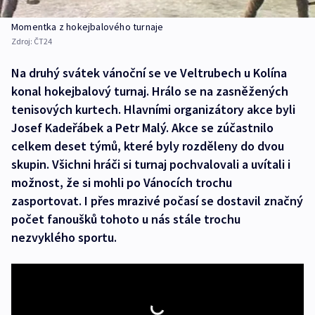
Momentka z hokejbalového turnaje
Zdroj:
ČT24
Na druhý svátek vánoční se ve Veltrubech u Kolína
konal hokejbalový turnaj. Hrálo se na zasněžených
tenisových kurtech. Hlavními organizátory akce byli
Josef Kadeřábek a Petr Malý. Akce se zúčastnilo
celkem deset týmů, které byly rozděleny do dvou
skupin. Všichni hráči si turnaj pochvalovali a uvítali i
možnost, že si mohli po Vánocích trochu
zasportovat. I přes mrazivé počasí se dostavil značný
počet fanoušků tohoto u nás stále trochu
nezvyklého sportu.