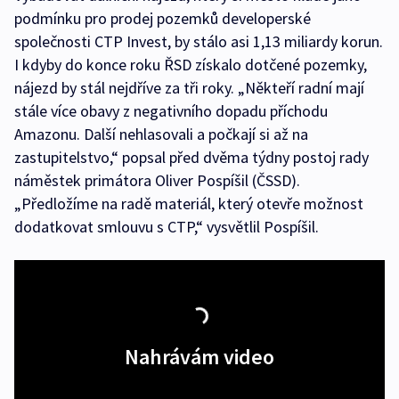
podmínku pro prodej pozemků developerské
společnosti CTP Invest, by stálo asi 1,13 miliardy korun.
I kdyby do konce roku ŘSD získalo dotčené pozemky,
nájezd by stál nejdříve za tři roky. „Někteří radní mají
stále více obavy z negativního dopadu příchodu
Amazonu. Další nehlasovali a počkají si až na
zastupitelstvo,“ popsal před dvěma týdny postoj rady
náměstek primátora Oliver Pospíšil (ČSSD).
„Předložíme na radě materiál, který otevře možnost
dodatkovat smlouvu s CTP,“ vysvětlil Pospíšil.
Nahrávám video