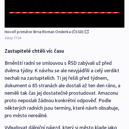
Hovoří primátor Brna Roman Onderka (ČSSD)
Zdroj:
ČT24
Zastupitelé chtěli víc času
Brněnští radní se smlouvou s ŘSD zabývali už před
dvěma týdny. K návrhu se ale nevyjádřili a celý verdikt
nechali na zastupitelích. Ti jej řešili před týdnem,
dokument o 85 stranách ale dostali až ten den ráno, a
neměli tak čas jej dostatečně prostudovat. Amazonu
proto neposlali žádnou konkrétní odpověď. Podle
některých radních jsou termíny, které návrh obsahuje,
pro město nereálné.
Vybudovat dálniční nájezd, který si město klade jako