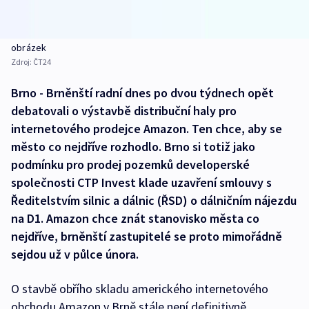
obrázek
Zdroj:
ČT24
Brno - Brněnští radní dnes po dvou týdnech opět
debatovali o výstavbě distribuční haly pro
internetového prodejce Amazon. Ten chce, aby se
město co nejdříve rozhodlo. Brno si totiž jako
podmínku pro prodej pozemků developerské
společnosti CTP Invest klade uzavření smlouvy s
Ředitelstvím silnic a dálnic (ŘSD) o dálničním nájezdu
na D1. Amazon chce znát stanovisko města co
nejdříve, brněnští zastupitelé se proto mimořádně
sejdou už v půlce února.
O stavbě obřího skladu amerického internetového
obchodu Amazon v Brně stále není definitivně