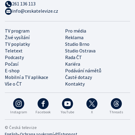
261 136 113
info@ceskatelevize.cz
TV program
Pro média
Živé vysílání
Reklama
TV poplatky
Studio Brno
Teletext
Studio Ostrava
Podcasty
Rada ČT
Počasí
Kariéra
E-shop
Podávání námětů
Mobilní a TV aplikace
Časté dotazy
Vše o ČT
Kontakty
Instagram
Facebook
YouTube
X
Threads
© Česká televize
•
•
English
Ochrana soukromí
Přístupnost