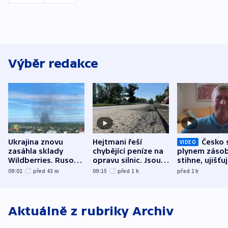
Výběr redakce
Ukrajina znovu
Hejtmani řeší
Česko 
VIDEO
zasáhla sklady
chybějící peníze na
plynem zásob
Wildberries. Rusové
opravu silnic. Jsou
stihne, ujišťu
útočili v Charkovské
nenárokové, namítá
expert. Sníže
09:02
před 43
m
09:15
před 1
h
před 1
h
oblasti
ministerstvo
však slíbit ne
Aktuálně z rubriky
Archiv