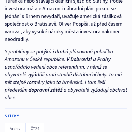
Tuřanka nebo stávající dálniční sjezd do Slatiny. Podle
investora má ale Amazon i náhradní plán: pokud se
jednání s Brnem nevydaří, uvažuje americká zásilková
společnost o Bratislavě. Oliver Pospíšil už před časem
varoval, aby vysoké nároky města investora nakonec
neodradily.
S problémy se potýká i druhá plánovaná pobočka
Amazonu v České republice.
V Dobrovízi u Prahy
uspořádalo vedení obce referendum, v němž se
obyvatelé vyjádřili proti stavbě distribuční haly. Ta má
mít stejné rozměry jako ta brněnská. I tam řeší
především
dopravní zátěž
a obyvatelé vyžadují obchvat
obce.
ŠTÍTKY
Archiv
ČT24