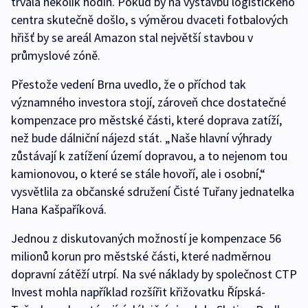
trvala několik hodin. Pokud by na výstavbu logistického
centra skutečně došlo, s výměrou dvaceti fotbalových
hřišť by se areál Amazon stal největší stavbou v
průmyslové zóně.
Přestože vedení Brna uvedlo, že o příchod tak
významného investora stojí, zároveň chce dostatečné
kompenzace pro městské části, které doprava zatíží,
než bude dálniční nájezd stát. „Naše hlavní výhrady
zůstávají k zatížení území dopravou, a to nejenom tou
kamionovou, o které se stále hovoří, ale i osobní,“
vysvětlila za občanské sdružení Čisté Tuřany jednatelka
Hana Kašpaříková.
Jednou z diskutovaných možností je kompenzace 56
milionů korun pro městské části, které nadměrnou
dopravní zátěží utrpí. Na své náklady by společnost CTP
Invest mohla například rozšířit křižovatku Řípská-