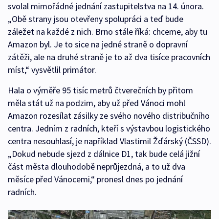
svolal mimořádné jednání zastupitelstva na 14. února.
„Obě strany jsou otevřeny spolupráci a teď bude
záležet na každé z nich. Brno stále říká: chceme, aby tu
Amazon byl. Je to sice na jedné straně o dopravní
zátěži, ale na druhé straně je to až dva tisíce pracovních
míst,“ vysvětlil primátor.
Hala o výměře 95 tisíc metrů čtverečních by přitom
měla stát už na podzim, aby už před Vánoci mohl
Amazon rozesílat zásilky ze svého nového distribučního
centra. Jedním z radních, kteří s výstavbou logistického
centra nesouhlasí, je například Vlastimil Žďárský (ČSSD).
„Dokud nebude sjezd z dálnice D1, tak bude celá jižní
část města dlouhodobě neprůjezdná, a to už dva
měsíce před Vánocemi,“ pronesl dnes po jednání
radních.