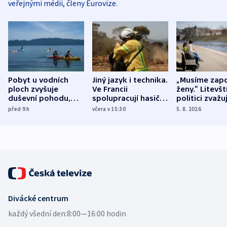
veřejnými médii, členy Eurovize.
Pobyt u vodních
Jiný jazyk i technika.
„Musíme zapo
ploch zvyšuje
Ve Francii
ženy.“ Litevšt
duševní pohodu,
spolupracují hasiči z
politici zvažuj
ukázala
různých zemí
dohodu o
před 9
h
včera v 15:30
5. 8. 2026
mezinárodní studie
demografii
Divácké centrum
každý všední den:
8:00—16:00 hodin