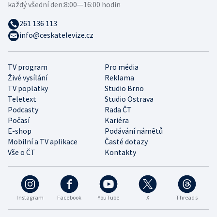
každý všední den:
8:00—16:00 hodin
261 136 113
info@ceskatelevize.cz
TV program
Pro média
Živé vysílání
Reklama
TV poplatky
Studio Brno
Teletext
Studio Ostrava
Podcasty
Rada ČT
Počasí
Kariéra
E-shop
Podávání námětů
Mobilní a TV aplikace
Časté dotazy
Vše o ČT
Kontakty
Instagram
Facebook
YouTube
X
Threads