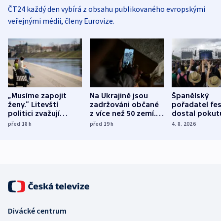
ČT24 každý den vybírá z obsahu publikovaného evropskými
veřejnými médii, členy Eurovize.
„Musíme zapojit
Na Ukrajině jsou
Španělský
ženy.“ Litevští
zadržováni občané
pořadatel fes
politici zvažují
z více než 50 zemí.
dostal pokut
dohodu o
Bojovali na straně
nekalé prakti
před 18
h
před 19
h
4. 8. 2026
demografii
Ruska
Divácké centrum