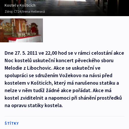
Kostel v Košticích
Zdroj:
ČT24/Irena Hellerová
Dne 27. 5. 2011 ve 22,00 hod se v rámci celostání akce
Noc kostelů uskuteční koncert pěveckého sboru
Melodie z Libochovic. Akce se uskuteční ve
spolupráci se sdružením Vožekovo na návsi před
kostelem v Košticích, který má narušenou statiku a
nelze v něm tudíž žádné akce pořádat. Akce má
kostel zviditelnit a napomoci při shánění prostředků
na opravu statiky kostela.
ŠTÍTKY