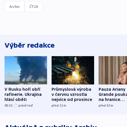
Archiv
ČT24
Výběr redakce
V Rusku hoří obří
Průmyslová výroba
Pauza Ariany
rafinerie. Ukrajina
v červnu vzrostla
Grande pouk
hlásí oběti
nejvíce od prosince
na hranice
fanouškovsk
08:52
právě teď
před 11
m
před 53
m
zájmu