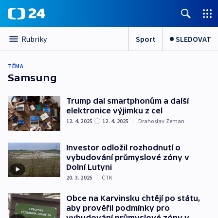
Sport
SLEDOVAT
Rubriky
TÉMA
Samsung
Trump dal smartphonům a další
elektronice výjimku z cel
12. 4. 2025
12. 4. 2025
|
Drahoslav Zeman
Investor odložil rozhodnutí o
vybudování průmyslové zóny v
Dolní Lutyni
20. 3. 2025
|
ČTK
Obce na Karvinsku chtějí po státu,
aby prověřil podmínky pro
vybudování průmyslové zóny v