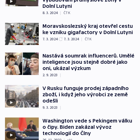
Dolní Lutyni
8. 3. 2024
|
ČTK
Moravskoslezský kraj otevřel cestu
ke vzniku gigafactory v Dolní Lutyni
7. 3. 2024
7. 3. 2024
|
ČTK
Nastává soumrak influencerů. Umělé
inteligence jsou stejně dobré jako
oni, ukázal výzkum
2. 9. 2023
|
V Rusku funguje prodej západního
zboží, i když jeho výrobci ze země
odešli
9. 3. 2023
|
Washington vede s Pekingem válku
o čipy. Biden zakázal vývoz
technologií do Číny
26. 11. 2022
|
vkl