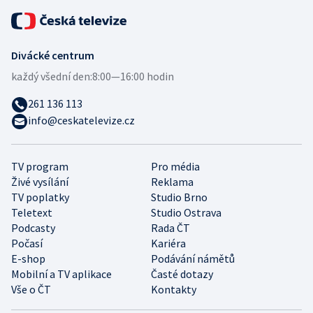
Divácké centrum
každý všední den:
8:00—16:00 hodin
261 136 113
info@ceskatelevize.cz
TV program
Pro média
Živé vysílání
Reklama
TV poplatky
Studio Brno
Teletext
Studio Ostrava
Podcasty
Rada ČT
Počasí
Kariéra
E-shop
Podávání námětů
Mobilní a TV aplikace
Časté dotazy
Vše o ČT
Kontakty