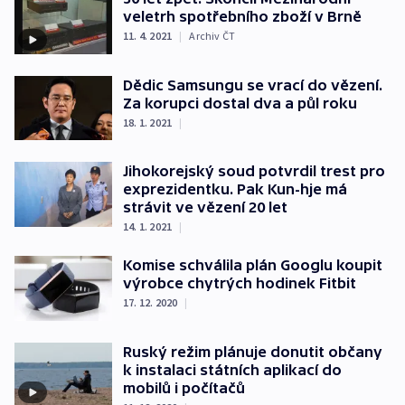
veletrh spotřebního zboží v Brně
11. 4. 2021
|
Archiv ČT
Dědic Samsungu se vrací do vězení.
Za korupci dostal dva a půl roku
18. 1. 2021
|
Jihokorejský soud potvrdil trest pro
exprezidentku. Pak Kun-hje má
strávit ve vězení 20 let
14. 1. 2021
|
Komise schválila plán Googlu koupit
výrobce chytrých hodinek Fitbit
17. 12. 2020
|
Ruský režim plánuje donutit občany
k instalaci státních aplikací do
mobilů i počítačů