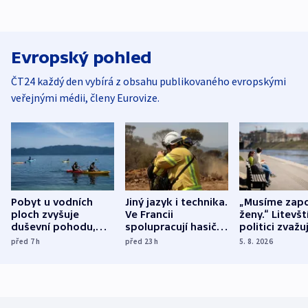
Evropský pohled
ČT24 každý den vybírá z obsahu publikovaného evropskými
veřejnými médii, členy Eurovize.
Pobyt u vodních
Jiný jazyk i technika.
„Musíme zapo
ploch zvyšuje
Ve Francii
ženy.“ Litevšt
duševní pohodu,
spolupracují hasiči z
politici zvažuj
ukázala
různých zemí
dohodu o
před 7
h
před 23
h
5. 8. 2026
mezinárodní studie
demografii