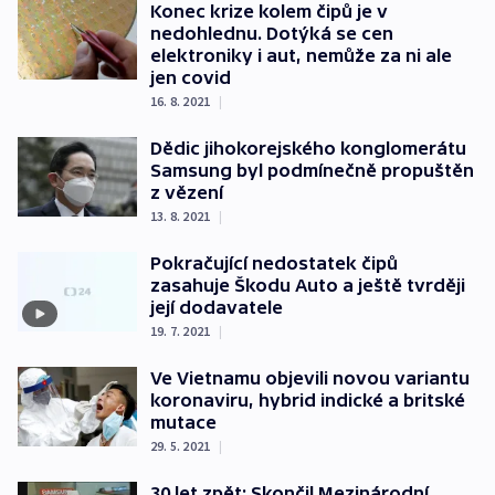
Konec krize kolem čipů je v
nedohlednu. Dotýká se cen
elektroniky i aut, nemůže za ni ale
jen covid
16. 8. 2021
|
Dědic jihokorejského konglomerátu
Samsung byl podmínečně propuštěn
z vězení
13. 8. 2021
|
Pokračující nedostatek čipů
zasahuje Škodu Auto a ještě tvrději
její dodavatele
19. 7. 2021
|
Ve Vietnamu objevili novou variantu
koronaviru, hybrid indické a britské
mutace
29. 5. 2021
|
30 let zpět: Skončil Mezinárodní