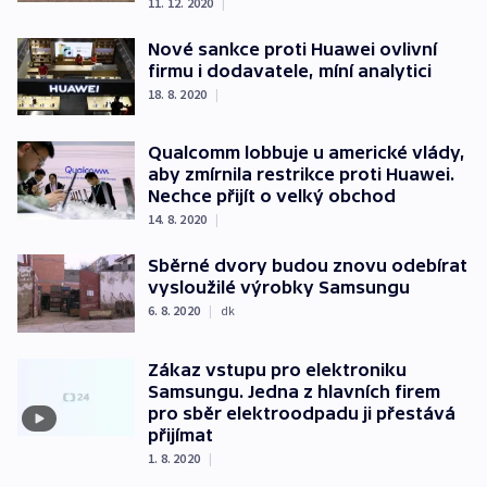
11. 12. 2020
|
Nové sankce proti Huawei ovlivní
firmu i dodavatele, míní analytici
18. 8. 2020
|
Qualcomm lobbuje u americké vlády,
aby zmírnila restrikce proti Huawei.
Nechce přijít o velký obchod
14. 8. 2020
|
Sběrné dvory budou znovu odebírat
vysloužilé výrobky Samsungu
6. 8. 2020
|
dk
Zákaz vstupu pro elektroniku
Samsungu. Jedna z hlavních firem
pro sběr elektroodpadu ji přestává
přijímat
1. 8. 2020
|