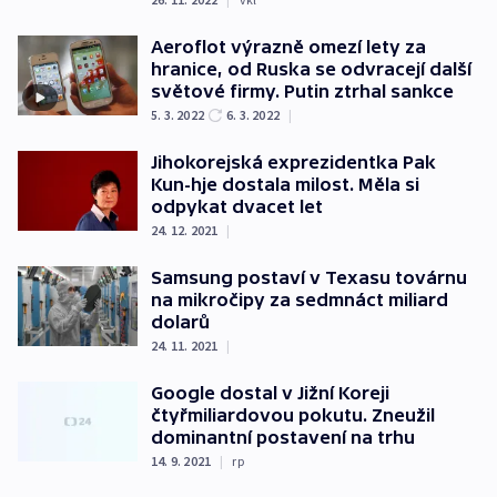
Aeroflot výrazně omezí lety za
hranice, od Ruska se odvracejí další
světové firmy. Putin ztrhal sankce
5. 3. 2022
6. 3. 2022
|
Jihokorejská exprezidentka Pak
Kun-hje dostala milost. Měla si
odpykat dvacet let
24. 12. 2021
|
Samsung postaví v Texasu továrnu
na mikročipy za sedmnáct miliard
dolarů
24. 11. 2021
|
Google dostal v Jižní Koreji
čtyřmiliardovou pokutu. Zneužil
dominantní postavení na trhu
14. 9. 2021
|
rp