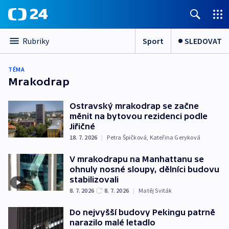
Sport
SLEDOVAT
Rubriky
TÉMA
Mrakodrap
Ostravský mrakodrap se začne
měnit na bytovou rezidenci podle
Jiřičné
18. 7. 2026
|
Petra Špičková
,
Kateřina Geryková
V mrakodrapu na Manhattanu se
ohnuly nosné sloupy, dělníci budovu
stabilizovali
8. 7. 2026
8. 7. 2026
|
Matěj Sviták
Do nejvyšší budovy Pekingu patrně
narazilo malé letadlo