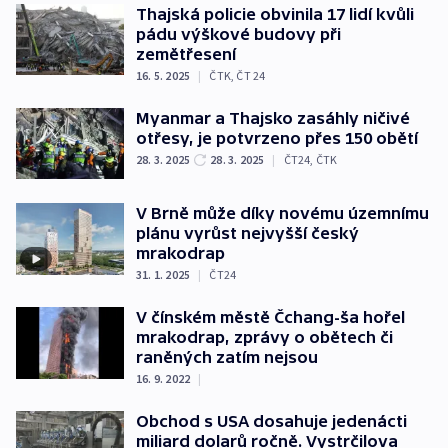
Thajská policie obvinila 17 lidí kvůli
pádu výškové budovy při
zemětřesení
16. 5. 2025
|
ČTK
,
ČT 24
Myanmar a Thajsko zasáhly ničivé
otřesy, je potvrzeno přes 150 obětí
28. 3. 2025
28. 3. 2025
|
ČT24
,
ČTK
V Brně může díky novému územnímu
plánu vyrůst nejvyšší český
mrakodrap
31. 1. 2025
|
ČT24
V čínském městě Čchang-ša hořel
mrakodrap, zprávy o obětech či
raněných zatím nejsou
16. 9. 2022
|
Obchod s USA dosahuje jedenácti
miliard dolarů ročně. Vystrčilova