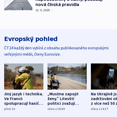
nová čínská pravidla
15. 6. 2020
|
Evropský pohled
ČT24 každý den vybírá z obsahu publikovaného evropskými
veřejnými médii, členy Eurovize.
Jiný jazyk i technika.
„Musíme zapojit
Na Ukrajině j
Ve Francii
ženy.“ Litevští
zadržováni o
spolupracují hasiči z
politici zvažují
z více než 50 
různých zemí
dohodu o
Bojovali na s
před 2
h
včera v 16:00
včera v 14:37
demografii
Ruska