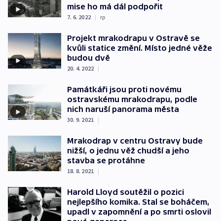
mise ho má dál podpořit
7. 6. 2022
|
rp
Projekt mrakodrapu v Ostravě se
kvůli statice změní. Místo jedné věže
budou dvě
20. 4. 2022
|
Památkáři jsou proti novému
ostravskému mrakodrapu, podle
nich naruší panorama města
30. 9. 2021
|
Mrakodrap v centru Ostravy bude
nižší, o jednu věž chudší a jeho
stavba se protáhne
18. 8. 2021
|
Harold Lloyd soutěžil o pozici
nejlepšího komika. Stal se boháčem,
upadl v zapomnění a po smrti oslovil