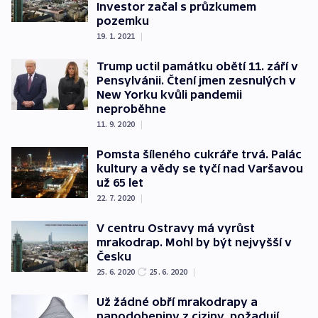
Investor začal s průzkumem
pozemku
19. 1. 2021
|
Trump uctil památku obětí 11. září v
Pensylvánii. Čtení jmen zesnulých v
New Yorku kvůli pandemii
neproběhne
11. 9. 2020
|
Pomsta šíleného cukráře trvá. Palác
kultury a vědy se tyčí nad Varšavou
už 65 let
22. 7. 2020
|
V centru Ostravy má vyrůst
mrakodrap. Mohl by být nejvyšší v
Česku
25. 6. 2020
25. 6. 2020
|
Už žádné obří mrakodrapy a
napodobeniny z ciziny, požadují