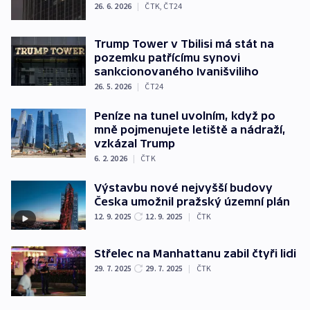
26. 6. 2026
|
ČTK
,
ČT24
Trump Tower v Tbilisi má stát na
pozemku patřícímu synovi
sankcionovaného Ivanišviliho
26. 5. 2026
|
ČT24
Peníze na tunel uvolním, když po
mně pojmenujete letiště a nádraží,
vzkázal Trump
6. 2. 2026
|
ČTK
Výstavbu nové nejvyšší budovy
Česka umožnil pražský územní plán
12. 9. 2025
12. 9. 2025
|
ČTK
Střelec na Manhattanu zabil čtyři lidi
29. 7. 2025
29. 7. 2025
|
ČTK