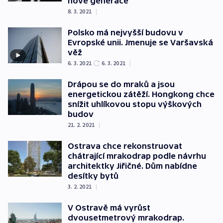
nové generace
8. 3. 2021
|
Polsko má nejvyšší budovu v
Evropské unii. Jmenuje se Varšavská
věž
6. 3. 2021
6. 3. 2021
|
Drápou se do mraků a jsou
energetickou zátěží. Hongkong chce
snížit uhlíkovou stopu výškových
budov
21. 2. 2021
|
Ostrava chce rekonstruovat
chátrající mrakodrap podle návrhu
architektky Jiřičné. Dům nabídne
desítky bytů
3. 2. 2021
|
V Ostravě má vyrůst
dvousetmetrový mrakodrap.